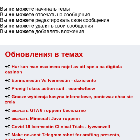
Вы
не можете
начинать темы
Вы
не можете
отвечать на сообщения
Вы
не можете
редактировать свои сообщения
Вы
не можете
удалять свои сообщения
Вы
не можете
добавлять вложения
Обновления в темах
Hur kan man maximera nojet av att spela pa digitala
casinon
Eprinomectin Vs Ivermectin - dzxisicntc
Provigil class action suit - eoamlwtbsw
Gracze wybieraja kasyna internetowe, poniewaz chca sie
zrela
скачать GTA 6 торрент бесплатно
скачать Minecraft Java торрент
Covid 19 Ivermectin Clinical Trials - lyvwcnzell
Make no-cost Telegram robot for crafting presents,