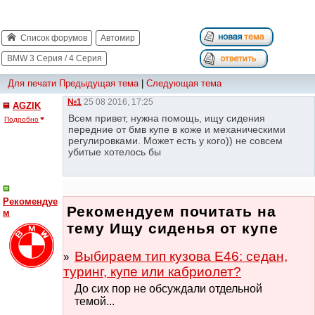
Список форумов
Автомир
BMW 3 Серия / 4 Серия
Для печати
Предыдущая тема
|
Следующая тема
№1
25 08 2016, 17:25
AGZIK
Всем привет, нужна помощь, ищу сидения
Подробно
передние от бмв купе в коже и механическими
регулировками. Может есть у кого)) не совсем
убитые хотелось бы
Рекомендуе
Рекомендуем почитать на
м
тему Ищу сиденья от купе
Выбираем тип кузова Е46: седан,
туринг, купе или кабриолет?
До сих пор не обсуждали отдельной
темой...