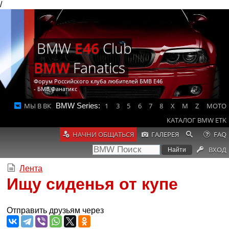
/
BMW
E46
Club
BMW
Fanatics
Форум Российского клуба любителей БМВ Е46
- БМВ Фанатикс
МЫ В ВК
BMW Series:
1
3
5
6
7
8
X
M
Z
MOTO
КАТАЛОГ BMW ETK
НАЧНИ ОБЩАТЬСЯ
ГАЛЕРЕЯ
FAQ
ВХОД
Лента
Ищу сиденья от купе
Отправить друзьям через