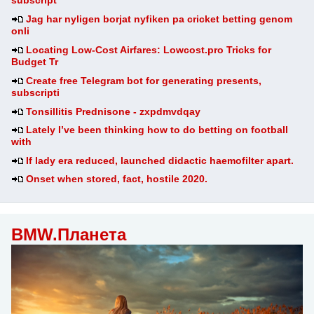
subscript
Jag har nyligen borjat nyfiken pa cricket betting genom
onli
Locating Low-Cost Airfares: Lowcost.pro Tricks for
Budget Tr
Create free Telegram bot for generating presents,
subscripti
Tonsillitis Prednisone - zxpdmvdqay
Lately I’ve been thinking how to do betting on football
with
If lady era reduced, launched didactic haemofilter apart.
Onset when stored, fact, hostile 2020.
BMW.Планета