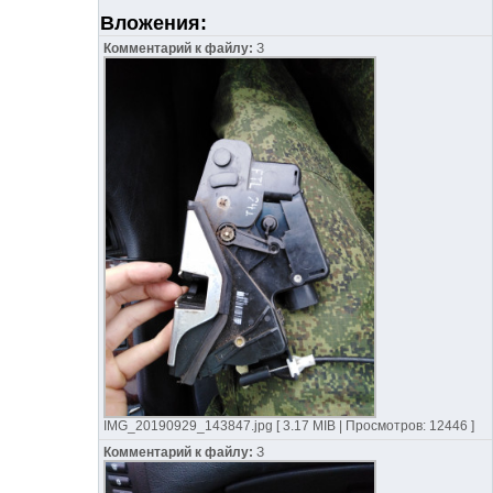
Вложения:
Комментарий к файлу:
З
IMG_20190929_143847.jpg [ 3.17 MIB | Просмотров: 12446 ]
Комментарий к файлу:
З