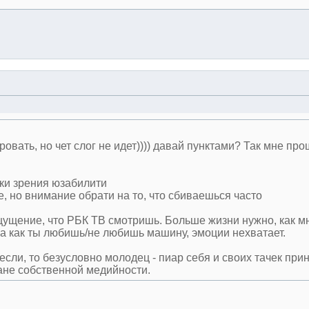
ать, но чет слог не идет)))) давай пунктами? Так мне про
ки зрения юзабилити
е, но внимание обрати на то, что сбиваешься часто
ощущение, что РБК ТВ смотришь. Больше жизни нужно, как м
а как ты любишь/не любишь машину, эмоции нехватает.
если, то безусловно молодец - пиар себя и своих тачек при
лане собственной медийности.