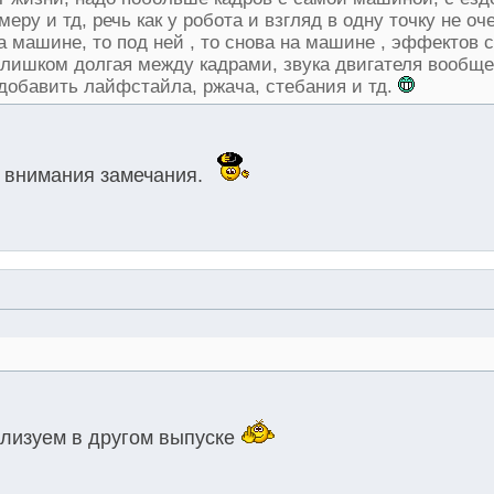
еру и тд, речь как у робота и взгляд в одну точку не о
а машине, то под ней , то снова на машине , эффектов
 слишком долгая между кадрами, звука двигателя вообщ
 добавить лайфстайла, ржача, стебания и тд.
о внимания замечания.
ализуем в другом выпуске