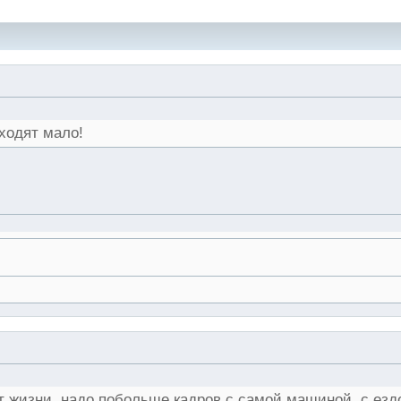
ходят мало!
ет жизни, надо побольше кадров с самой машиной, с езд