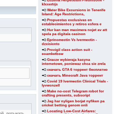
Eczema Herpeticum Prednisone -
klxxertrjs
Water Bike Excursions in Tenerife
Island: Age Restrictions,
Propuestas exclusivas en
establecimientos y retiros esfera e
Hur kan man maximera nojet av att
spela pa digitala casinon
Eprinomectin Vs Ivermectin -
dzxisicntc
Provigil class action suit -
eoamlwtbsw
Gracze wybieraja kasyna
internetowe, poniewaz chca sie zrela
скачать GTA 6 торрент бесплатно
скачать Minecraft Java торрент
Covid 19 Ivermectin Clinical Trials -
lyvwcnzell
Make no-cost Telegram robot for
crafting presents, subscript
Jag har nyligen borjat nyfiken pa
cricket betting genom onli
Locating Low-Cost Airfares:
ой, потыкать