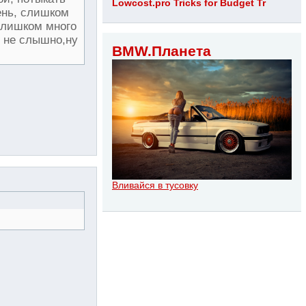
Lowcost.pro Tricks for Budget Tr
чень, слишком
 слишком много
е не слышно,ну
BMW.Планета
Вливайся в тусовку