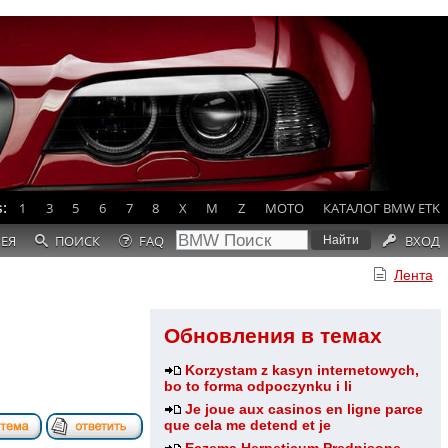
:
1
3
5
6
7
8
X
M
Z
MOTO
КАТАЛОГ BMW ETK
РЕЯ
ПОИСК
FAQ
ВХОД
Лента
Обновления в темах
Korzystam z kasyn internetowych,
bo to forma odpoczynku i li
Je joue aux casinos en ligne parce
que cela me detend et je