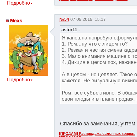
Подробно
№54
07 05 2015, 15:17
Mexs
astor11 :
Я канешна попробую сформулиро
1. Ром...ну что с лицом то?
2. Резкая и частая смена кадра
3. Мало внимания машине с т
4. Дикция в целом пох, наживн
А в целом - не цепляет. Тако
Подробно
кажется. Не визуальную викип
Ром, все субъективно. В общем
свои плоды и в плане продаж,
Спасибо за замечания, учтем
[ПРОДАМ] Распродажа салонных ковров.