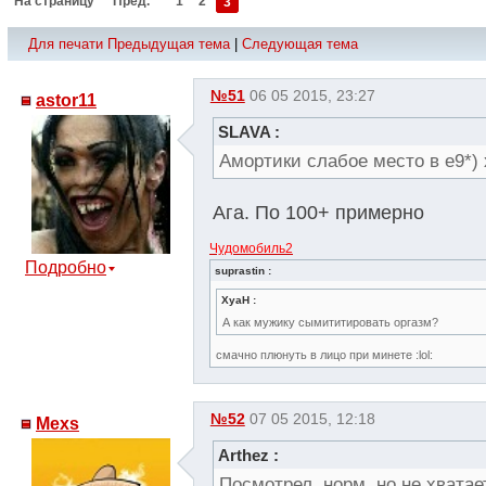
На страницу
Пред.
1
2
3
Для печати
Предыдущая тема
|
Следующая тема
№51
06 05 2015, 23:27
astor11
SLAVA :
Амортики слабое место в е9*) 
Ага. По 100+ примерно
Чудомобиль2
Подробно
suprastin :
XyaH :
А как мужику сымититировать оргазм?
смачно плюнуть в лицо при минете :lol:
№52
07 05 2015, 12:18
Mexs
Arthez :
Посмотрел, норм, но не хвата