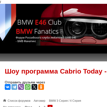
/
BMW
E46
Club
BMW
Fanatics
Форум Российского клуба любителей БМВ Е46
- БМВ Фанатикс
Шоу программа Cabrio Today -
Отправить друзьям через
Список форумов
Автомир
BMW 3 Серия / 4 Серия