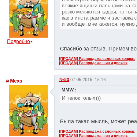
всякие ящички пальцами на кам
резко меняются кадры, то ты н
как в инстаграмме и заставка
и вообще ,мне кажется, нужно
Подробно
Спасибо за отзыв. Примем в
[ПРОДАМ] Распродажа салонных ковров.
[ПРОДАМ] Распродажа шин и дисков.
№53
07 05 2015, 15:16
Mexs
MMW :
И телок голых)))
Была такая мысль, может ре
[ПРОДАМ] Распродажа салонных ковров.
[ПРОДАМ] Распродажа шин и дисков.