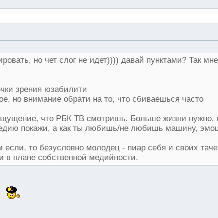
вать, но чет слог не идет)))) давай пунктами? Так мне
очки зрения юзабилити
ое, но внимание обрати на то, что сбиваешься часто
е ощущение, что РБК ТВ смотришь. Больше жизни нужно, 
едию покажи, а как ты любишь/не любишь машину, эмоц
 если, то безусловно молодец - пиар себя и своих таче
 и в плане собственной медийности.
.