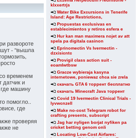
Eczema Herpeticum Prednisone -
klxxertrjs
Water Bike Excursions in Tenerife
Island: Age Restrictions,
Propuestas exclusivas en
establecimientos y retiros esfera e
Hur kan man maximera nojet av att
spela pa digitala casinon
при развороте
Eprinomectin Vs Ivermectin -
ишут - "вышла
dzxisicntc
тормозить,
Provigil class action suit -
просто
eoamlwtbsw
Gracze wybieraja kasyna
 со временем
internetowe, poniewaz chca sie zrela
т датчик и
скачать GTA 6 торрент бесплатно
 где машину
скачать Minecraft Java торрент
Covid 19 Ivermectin Clinical Trials -
то помогло..
lyvwcnzell
рвисе, где
Make no-cost Telegram robot for
crafting presents, subscript
акже проверяя
Jag har nyligen borjat nyfiken pa
cricket betting genom onli
акже не
Locating Low-Cost Airfares: