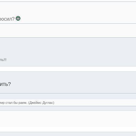
просил?
ь!!!
ить?
мир стал бы раем. (Джеймс Дуглас)