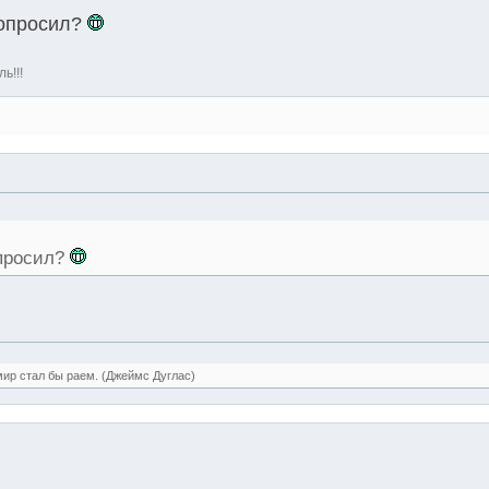
попросил?
ь!!!
опросил?
мир стал бы раем. (Джеймс Дуглас)