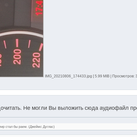
IMG_20210806_174433.jpg [ 5.99 MIB | Просмотров: 3
 дочитать. Не могли Вы выложить сюда аудиофайл п
мир стал бы раем. (Джеймс Дуглас)