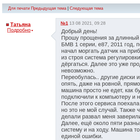
Для печати
Предыдущая тема
|
Следующая тема
№1
13 08 2021, 09:28
Татьяна
Подробно
Добрый день!
Прошу прощения за длинный 
БМВ 1 серии, е87, 2011 год, 
начал моргать датчик на приб
из строя система регулировк
дёргаться. Далее это уже пр
невозможно.
Переобулась.. другие диски 
опять, даже на ровной, прямо
машина просто не едет, как 
подключили к компьютеру и н
После этого сервиса поехала в
но это не мой случай. Также ч
делали развал меня заверили,
Далее, ещё около пяти разны
систему и на ходу. Машина то
единой ошибки.