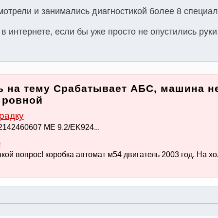
смотрели и занимались диагностикой более 8 специал
в интернете, если бы уже просто не опустились руки
 на тему Срабатывает АБС, машина не
а ровной
радку
142460607 ME 9.2/EK924...
ю
кой вопрос! коробка автомат м54 двигатель 2003 год. На х