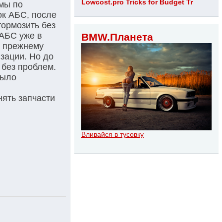
Lowcost.pro Tricks for Budget Tr
мы по
ок АБС, после
тормозить без
 АБС уже в
BMW.Планета
о прежнему
изации. Но до
 без проблем.
было
нять запчасти
Вливайся в тусовку