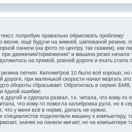
текст, попробую правильно обрисовать проблему:
по весне, ещё будучи на зимней, шипованой резине, 
орной панели (на фото по центру, так скажем), как п
и при движении/торможении" и машина резко начала 
одолжилось на прямой, ровной дороге и ехать стало 
и резина летняя. Километров 10 было всё хорошо, но
й дороге, при маленькой скорости начал моргать это
будто обороты сбрасывает. Обратилась в сервис БМВ,
и одной ошибки!
 другой и сделала развал, т.к. читала, что кому-то э
итала, что кому-то помогла калибровка руля, но в се
 что у меня всё в норме, делать не нужно.
х специалистов подключали машину к компьютеру, т
рмозит, значек на панели мигает, но на компьютере т