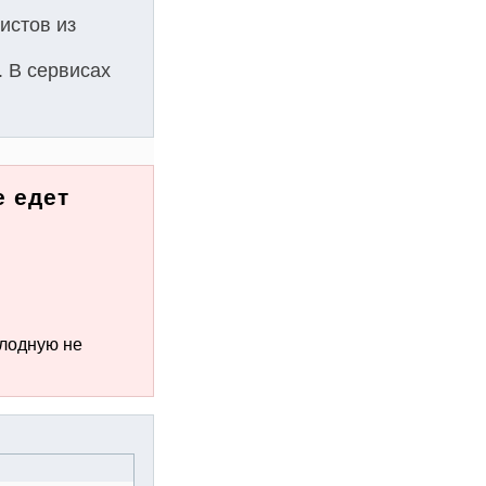
истов из
. В сервисах
 едет
олодную не