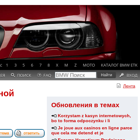
:
1
3
5
6
7
8
X
M
Z
MOTO
КАТАЛОГ BMW ETK
РЕЯ
ПОИСК
FAQ
ВХОД
Лента
ной
Обновления в темах
Korzystam z kasyn internetowych,
bo to forma odpoczynku i li
Je joue aux casinos en ligne parce
que cela me detend et je