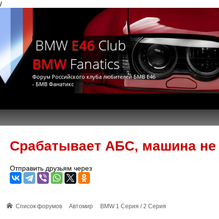
/
BMW
E46
Club
BMW
Fanatics
Форум Российского клуба любителей БМВ Е46
- БМВ Фанатикс
Срабатывает АБС, машина не 
Отправить друзьям через
Список форумов
Автомир
BMW 1 Серия / 2 Серия