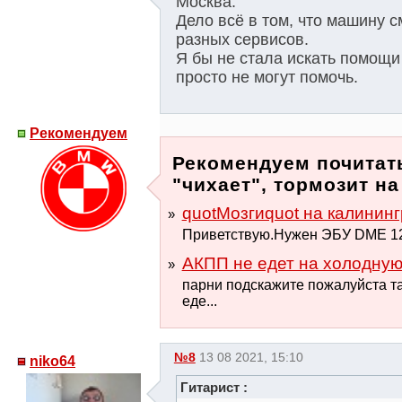
Москва.
Дело всё в том, что машину 
разных сервисов.
Я бы не стала искать помощи 
просто не могут помочь.
Рекомендуем
Рекомендуем почитать
"чихает", тормозит н
quotМозгиquot на калининг
Приветствую.Нужен ЭБУ DME 12
АКПП не едет на холодну
парни подскажите пожалуйста та
еде...
№8
13 08 2021, 15:10
niko64
Гитарист :