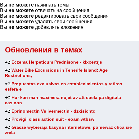
Вы
не можете
начинать темы
Вы
не можете
отвечать на сообщения
Вы
не можете
редактировать свои сообщения
Вы
не можете
удалять свои сообщения
Вы
не можете
добавлять вложения
Обновления в темах
Eczema Herpeticum Prednisone - klxxertrjs
Water Bike Excursions in Tenerife Island: Age
Restrictions,
Propuestas exclusivas en establecimientos y retiros
esfera e
Hur kan man maximera nojet av att spela pa digitala
casinon
Eprinomectin Vs Ivermectin - dzxisicntc
Provigil class action suit - eoamlwtbsw
Gracze wybieraja kasyna internetowe, poniewaz chca sie
zrela