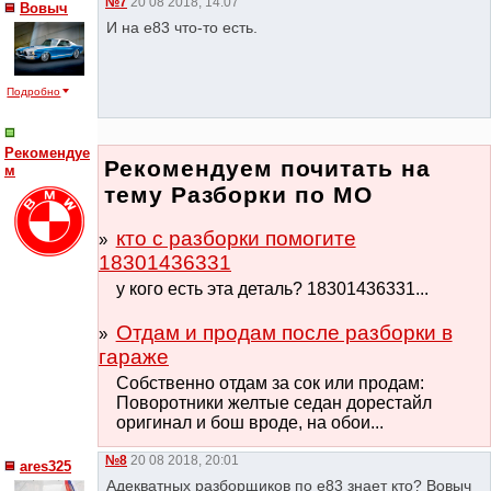
№7
20 08 2018, 14:07
Вовыч
И на е83 что-то есть.
Подробно
Рекомендуе
Рекомендуем почитать на
м
тему Разборки по МО
кто с разборки помогите
18301436331
у кого есть эта деталь? 18301436331...
Отдам и продам после разборки в
гараже
Собственно отдам за сок или продам:
Поворотники желтые седан дорестайл
оригинал и бош вроде, на обои...
№8
20 08 2018, 20:01
ares325
Адекватных разборщиков по е83 знает кто? Вовыч