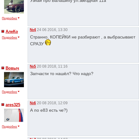
Узнай про Балашиху ул.звездная 11а
Подробно
№4
24 06 2016, 13:30
АлеКо
Странно, КОПЕЙКИ не разбирают , а выбрасывают
Подробно
СРАЗУ
№5
20 08 2018, 11:16
Вовыч
Запчасти то нашёл? Что надо?
Подробно
№6
20 08 2018, 12:09
ares325
А по е83 есть че?)
Подробно