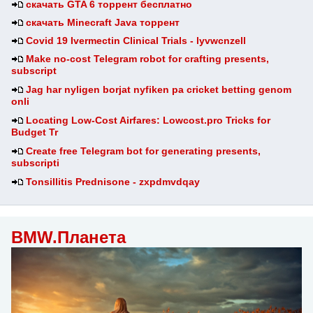
скачать GTA 6 торрент бесплатно
скачать Minecraft Java торрент
Covid 19 Ivermectin Clinical Trials - lyvwcnzell
Make no-cost Telegram robot for crafting presents,
subscript
Jag har nyligen borjat nyfiken pa cricket betting genom
onli
Locating Low-Cost Airfares: Lowcost.pro Tricks for
Budget Tr
Create free Telegram bot for generating presents,
subscripti
Tonsillitis Prednisone - zxpdmvdqay
BMW.Планета