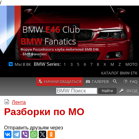
/
BMW
E46
Club
BMW
Fanatics
Форум Российского клуба любителей БМВ Е46
- БМВ Фанатикс
МЫ В ВК
BMW Series:
1
3
5
6
7
8
X
M
Z
MOTO
КАТАЛОГ BMW ETK
НАЧНИ ОБЩАТЬСЯ
ГАЛЕРЕЯ
FAQ
ВХОД
Лента
Разборки по МО
Отправить друзьям через