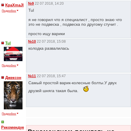
№9
22 07 2018, 14:20
KpaXmaJI
Tul
Подробно
я не говорил что я специалист , просто знаю что
это не подвеска , подвеска по другому стучит .
просто ищу варики
№10
22 07 2018, 15:08
Tul
колодка развалилась
Подробно
№11
22 07 2018, 15:47
Джексон
Самый простой варик-колесные болты.У двух
друзей шняга такая была.
Подробно
Рекомендуе