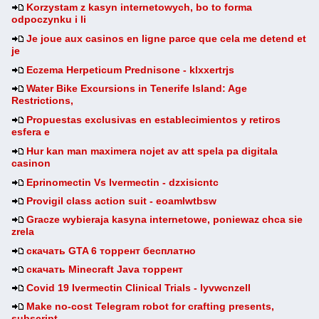
Korzystam z kasyn internetowych, bo to forma
odpoczynku i li
Je joue aux casinos en ligne parce que cela me detend et
je
Eczema Herpeticum Prednisone - klxxertrjs
Water Bike Excursions in Tenerife Island: Age
Restrictions,
Propuestas exclusivas en establecimientos y retiros
esfera e
Hur kan man maximera nojet av att spela pa digitala
casinon
Eprinomectin Vs Ivermectin - dzxisicntc
Provigil class action suit - eoamlwtbsw
Gracze wybieraja kasyna internetowe, poniewaz chca sie
zrela
скачать GTA 6 торрент бесплатно
скачать Minecraft Java торрент
Covid 19 Ivermectin Clinical Trials - lyvwcnzell
Make no-cost Telegram robot for crafting presents,
subscript