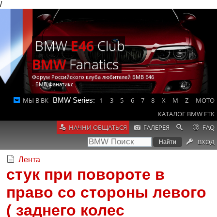
/
BMW
E46
Club
BMW
Fanatics
Форум Российского клуба любителей БМВ Е46
- БМВ Фанатикс
МЫ В ВК
BMW Series:
1
3
5
6
7
8
X
M
Z
MOTO
КАТАЛОГ BMW ETK
НАЧНИ ОБЩАТЬСЯ
ГАЛЕРЕЯ
FAQ
ВХОД
Лента
стук при повороте в
право со стороны левого
( заднего колес