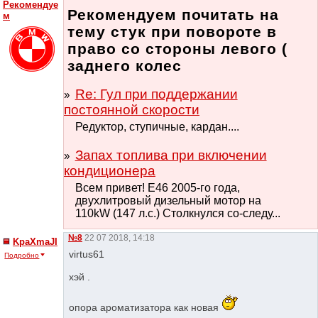
Рекомендуе
Рекомендуем почитать на
м
тему стук при повороте в
право со стороны левого (
заднего колес
Re: Гул при поддержании
постоянной скорости
Редуктор, ступичные, кардан....
Запах топлива при включении
кондиционера
Всем привет! Е46 2005-го года,
двухлитровый дизельный мотор на
110kW (147 л.с.) Столкнулся со-следу...
№8
22 07 2018, 14:18
KpaXmaJI
virtus61
Подробно
хэй .
опора ароматизатора как новая