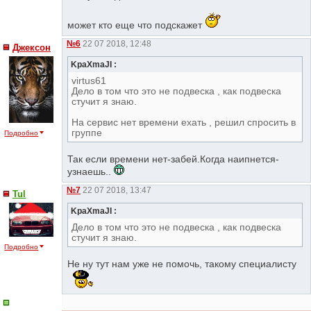
может кто еще что подскажет
№6
22 07 2018, 12:48
Джексон
KpaXmaJI :
virtus61
Дело в том что это не подвеска , как подвеска
стучит я знаю.
На сервис нет времени ехать , решил спросить в
группе
Подробно
Так если времени нет-забей.Когда наипнется-
узнаешь..
№7
22 07 2018, 13:47
Tul
KpaXmaJI :
Дело в том что это не подвеска , как подвеска
стучит я знаю.
Подробно
Не ну тут нам уже не помочь, такому специалисту