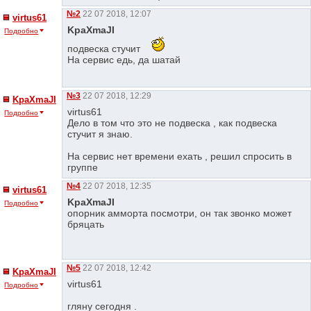
№2
22 07 2018, 12:07
virtus61
KpaXmaJI
Подробно
подвеска стучит
На сервис едь, да шатай
№3
22 07 2018, 12:29
KpaXmaJI
virtus61
Подробно
Дело в том что это не подвеска , как подвеска
стучит я знаю.
На сервис нет времени ехать , решил спросить в
группе
№4
22 07 2018, 12:35
virtus61
KpaXmaJI
Подробно
опорник амморта посмотри, он так звонко может
бряцать
№5
22 07 2018, 12:42
KpaXmaJI
virtus61
Подробно
гляну сегодня .