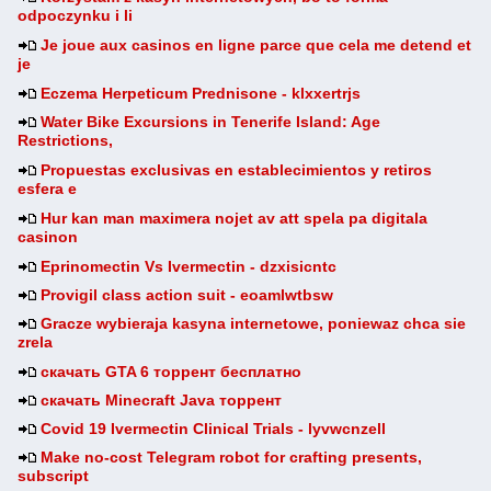
odpoczynku i li
Je joue aux casinos en ligne parce que cela me detend et
je
Eczema Herpeticum Prednisone - klxxertrjs
Water Bike Excursions in Tenerife Island: Age
Restrictions,
Propuestas exclusivas en establecimientos y retiros
esfera e
Hur kan man maximera nojet av att spela pa digitala
casinon
Eprinomectin Vs Ivermectin - dzxisicntc
Provigil class action suit - eoamlwtbsw
Gracze wybieraja kasyna internetowe, poniewaz chca sie
zrela
скачать GTA 6 торрент бесплатно
скачать Minecraft Java торрент
Covid 19 Ivermectin Clinical Trials - lyvwcnzell
Make no-cost Telegram robot for crafting presents,
subscript