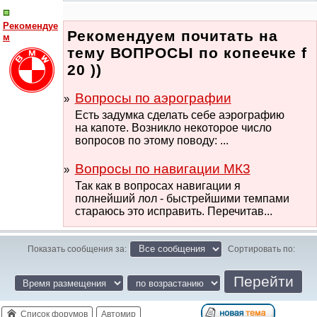
Рекомендуе
Рекомендуем почитать на
м
тему ВОПРОСЫ по копеечке f
20 ))
Вопросы по аэрографии
Есть задумка сделать себе аэрографию
на капоте. Возникло некоторое число
вопросов по этому поводу: ...
Вопросы по навигации МК3
Так как в вопросах навигации я
полнейший лол - быстрейшими темпами
стараюсь это исправить. Перечитав...
Показать сообщения за:
Сортировать по:
Список форумов
Автомир