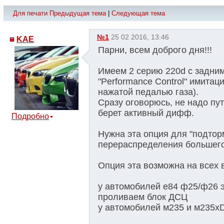
Для печати
Предыдущая тема
|
Следующая тема
№1
25 02 2016, 13:46
KAE
Парни, всем доброго дня!!!
Имеем 2 серию 220d с задним
"Performance Control" имитац
нажатой педалью газа).
Сразу оговорюсь, не надо пут
берет активный дифф.
Подробно
Нужна эта опция для "подтор
перераспределения большего
Опция эта возможна на всех 
у автомобилей е84 ф25/ф26 
проливаем блок ДСЦ
у автомобилей м235 и м235xDri