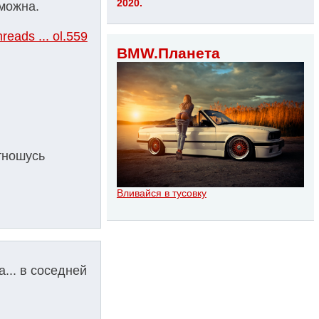
2020.
зможна.
reads ... ol.559
BMW.Планета
отношусь
Вливайся в тусовку
... в соседней