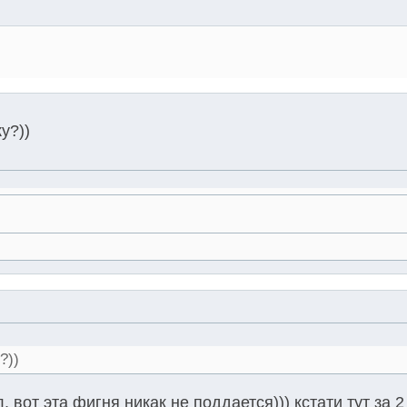
у?))
?))
, вот эта фигня никак не поддается))) кстати тут за 