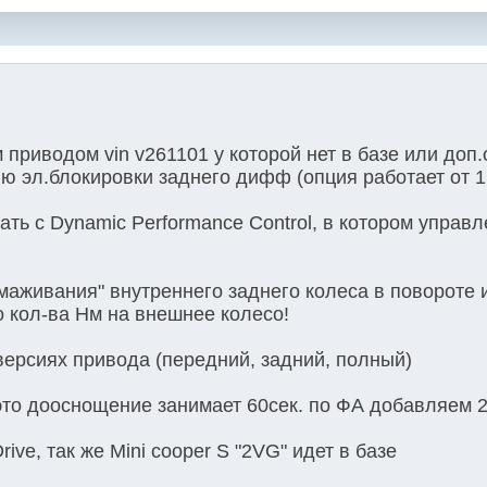
 приводом vin v261101 у которой нет в базе или доп
ию эл.блокировки заднего дифф (опция работает от 1 
ать с Dynamic Performance Control, в котором управл
маживания" внутреннего заднего колеса в повороте 
 кол-ва Нм на внешнее колесо!
версиях привода (передний, задний, полный)
это дооснощение занимает 60сек. по ФА добавляем 
ve, так же Mini cooper S "2VG" идет в базе