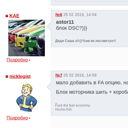
№6
25 02 2016, 14:04
KAE
astor11
блок DSC?)))
Дядя Саша х#@%ни не посоветует!
Подробно
№7
25 02 2016, 14:59
nicklogist
мало добавить в FA опцию, на
Блок моторника шить + короб
_
Fuck the fuel economy
Hochu KIA
Подробно