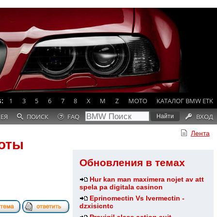
:
1
3
5
6
7
8
X
M
Z
MOTO
КАТАЛОГ BMW ETK
РЕЯ
ПОИСК
FAQ
ВХОД
Лента
боты
Обновления в темах
Hur kan man maximera nojet av att
spela pa digitala casinon
Eprinomectin Vs Ivermectin -
dzxisicntc