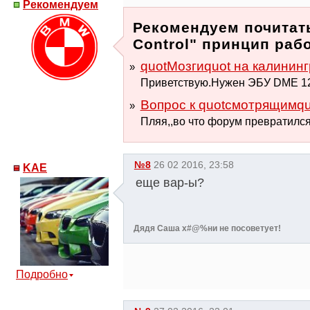
Рекомендуем
Рекомендуем почитать
Control" принцип раб
quotМозгиquot на калининг
Приветствую.Нужен ЭБУ DME 12
Вопрос к quotсмотрящимqu
Пляя,,во что форум превратился
№8
26 02 2016, 23:58
KAE
еще вар-ы?
Дядя Саша х#@%ни не посоветует!
Подробно