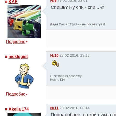
№9
27 02 2016, 23:01
KAE
Спишь? Ну спи - спи... ©
Дядя Саша х#@%ни не посоветует!
Подробно
№10
27 02 2016, 23:28
nicklogist
_
Fuck the fuel economy
Hochu KIA
Подробно
№11
28 02 2016, 00:14
Akella 174
Поподробнее, на кой нужна эт