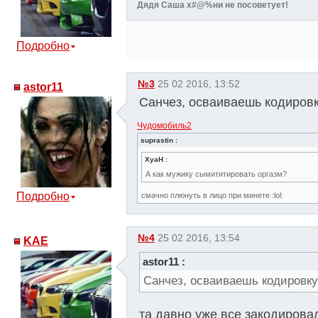
Дядя Саша х#@%ни не посоветует!
Подробно
№3
25 02 2016, 13:52
astor11
Санчез, осваиваешь кодировк
Чудомобиль2
suprastin :
XyaH :
А как мужику сымититировать оргазм?
Подробно
смачно плюнуть в лицо при минете :lol:
№4
25 02 2016, 13:54
KAE
astor11 :
Санчез, осваиваешь кодировку
та давно уже все закодировал