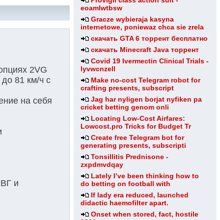
Provigil class action suit -
eoamlwtbsw
Gracze wybieraja kasyna
internetowe, poniewaz chca sie zrela
скачать GTA 6 торрент бесплатно
скачать Minecraft Java торрент
Covid 19 Ivermectin Clinical Trials -
lyvwcnzell
.опциях 2VG
до 81 км/ч с
Make no-cost Telegram robot for
crafting presents, subscript
Jag har nyligen borjat nyfiken pa
ение на себя
cricket betting genom onli
Locating Low-Cost Airfares:
Lowcost.pro Tricks for Budget Tr
и
Create free Telegram bot for
generating presents, subscripti
Tonsillitis Prednisone -
zxpdmvdqay
Lately I’ve been thinking how to
2ВГ и
do betting on football with
If lady era reduced, launched
didactic haemofilter apart.
Onset when stored, fact, hostile