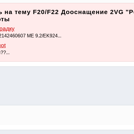
 на тему F20/F22 Дооснащение 2VG "P
оты
радку
142460607 ME 9.2/EK924...
ot
??...