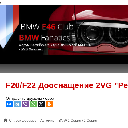
/
BMW
E46
Club
BMW
Fanatics
Форум Российского клуба любителей БМВ Е46
- БМВ Фанатикс
F20/F22 Дооснащение 2VG "Pe
Отправить друзьям через
Список форумов
Автомир
BMW 1 Серия / 2 Серия