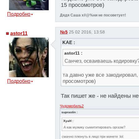
15 просомотров)
Подробно
Дядя Саша х#@%ни не посоветует!
№5
25 02 2016, 13:58
astor11
KAE :
astor11 :
Санчез, осваиваешь кодировку?
та давно уже все закодировал, 
просомотров)
Подробно
Так пишет же - не найдены 
Чудомобиль2
suprastin :
XyaH :
А как мужику сымититировать оргазм?
смачно плюнуть в лицо при минете :lol: