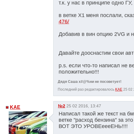
т.к. у нас в принципе одно ГУ
в ветке Х1 меня послали, сказ
476/
Добавив в вин опцию 2VG и н
Давайте дооснастим свои ав
p.s. если что-то написал не 
положительно!!!
Дядя Саша х#@%ни не посоветует!
Последний раз редактировалось
KAE
25 02 
№2
25 02 2016, 13:47
KAE
Написал такой же текст на бм
ветке "расход бензина" за эт
ВОТ ЭТО УРОВЕеееЕНЬ!!!!