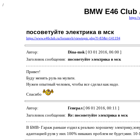
/
BMW E46 Club 
https:/
посоветуйте электрика в мск
https://www.e46club.ru/forumvb/viewtopic.php?f=83&t=141194
Автор:
Dina-msk
[ 03 01 2016, 06:00 ]
Заголовок сообщения:
посоветуйте электрика в мск
Привет!
Буду менять руль на мульти.
Нужен опытный человек, чтобы все сделал как надо.
Спасибо
Автор:
Генерал
[ 06 01 2016, 00:11 ]
Заголовок сообщения:
Re: посоветуйте электрика в мск
В БМВ- Гараж раньше ездил к реально хорошему электрику,зову
адаптацией руля у них 100% никаких проблем не будет,мин. 10-