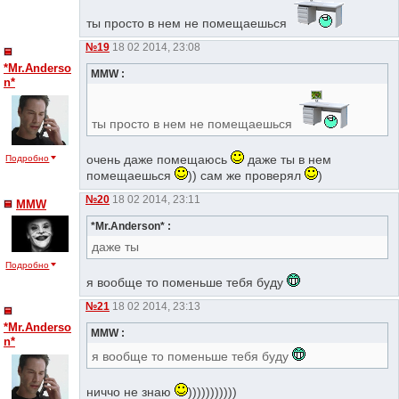
ты просто в нем не помещаешься
№19
18 02 2014, 23:08
*Mr.Anderso
MMW :
n*
ты просто в нем не помещаешься
очень даже помещаюсь
даже ты в нем
Подробно
помещаешься
)) сам же проверял
)
№20
18 02 2014, 23:11
MMW
*Mr.Anderson* :
даже ты
Подробно
я вообще то поменьше тебя буду
№21
18 02 2014, 23:13
*Mr.Anderso
MMW :
n*
я вообще то поменьше тебя буду
ниччо не знаю
)))))))))))