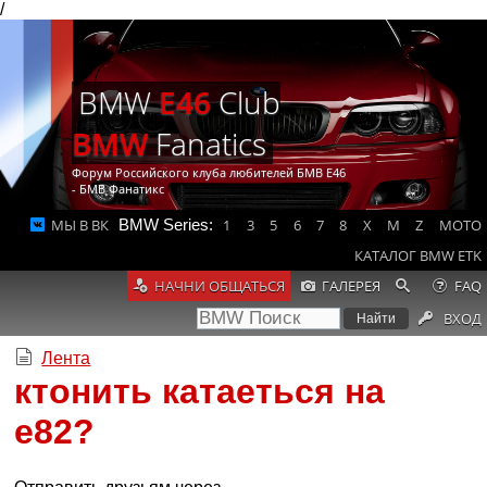
/
BMW
E46
Club
BMW
Fanatics
Форум Российского клуба любителей БМВ Е46
- БМВ Фанатикс
МЫ В ВК
BMW Series:
1
3
5
6
7
8
X
M
Z
MOTO
КАТАЛОГ BMW ETK
НАЧНИ ОБЩАТЬСЯ
ГАЛЕРЕЯ
FAQ
ВХОД
Лента
ктонить катаеться на
е82?