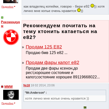
как владелец копейки, говорю - бери е92
)) хотя
Подробно
лично мне копье очень нравится
))
Рекомендуе
Рекомендуем почитать на
м
тему ктонить катаеться на
е82?
Продам 125 Е82
Продаю бмв 125 е82 ...
Продам фары капот е82
Продам две фары ксенон,до
рест,хорошее состояние и
капот,состояние хорошее 89119668022...
№18
18 02 2014, 23:06
MMW
*Mr.Anderson* :
хотя лично мне копье очень нравится ))
Подробно