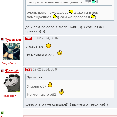
ты просто в нем не помещаешься
очень даже помещаюсь
даже ты в нем
помещаешься
)) сам же проверял
)
да и сам по себе я маленький!))))) хоть в ОКУ
прыгай!)))))
№24
19 02 2014, 08:02
Пушистая
У меня е87
Но мечтаю о е82
Подробно
№25
19 02 2014, 08:04
*Romka*
Пушистая :
У меня е87
Но мечтаю о е82
Подробно
гдето я это уже слышал)))) причем от тебя же)))