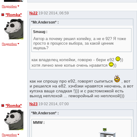
Подробно
№22
19 02 2014, 06:59
*Romka*
*Mr.Anderson* :
Smaug :
Автор а почему решил копейку, а не е 92? Я тоже
просто в процессе выбора, за какой ценник
Подробно
ищешь?
как владелец копейки, говорю - бери е92
))
хотя лично мне копье очень нравится
))
как ни спрошу про е92, говорят сыпиться
, вот
и решился на е82. хэчбэки нравятся неочень, а вот
купэха ваще сладкая !))) и с растоможкой есть
выход неплохой ... геморойный но неплохой)))
№23
19 02 2014, 07:00
*Romka*
*Mr.Anderson* :
MMW :
Подробно