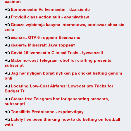
casinon
Eprinomectin Vs Ivermectin - dzxisicntc
Provigil class action suit - eoamlwtbsw
Gracze wybieraja kasyna internetowe, poniewaz chca sie
zrela
скачать GTA 6 торрент бесплатно
скачать Minecraft Java торрент
Covid 19 Ivermectin Clinical Trials - lyvwcnzell
Make no-cost Telegram robot for crafting presents,
subscript
Jag har nyligen borjat nyfiken pa cricket betting genom
onli
Locating Low-Cost Airfares: Lowcost.pro Tricks for
Budget Tr
Create free Telegram bot for generating presents,
subscripti
Tonsillitis Prednisone - zxpdmvdqay
Lately I’ve been thinking how to do betting on football
with