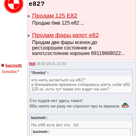
е82?
Продам 125 Е82
Продаю бмв 125 е82 ...
Продам фары капот е82
Продам две фары ксенон,до
рест,хорошее состояние и
капот,состояние хорошее 89119668022...
№8
18 02 2014, 21:30
bazinotti
Подробно
*Romka* :
кто-нить катаеться на е82?
в ближайшем времени собираюсь взять себе е82
125-ю, есть тут такие кто ездят на них?
Сто пудов нет здесь таких!
Ибо никто ни разу не спросил про м-зеркала.
bazinotti :
На е88 есть вот это: :lol:
bazinotti :