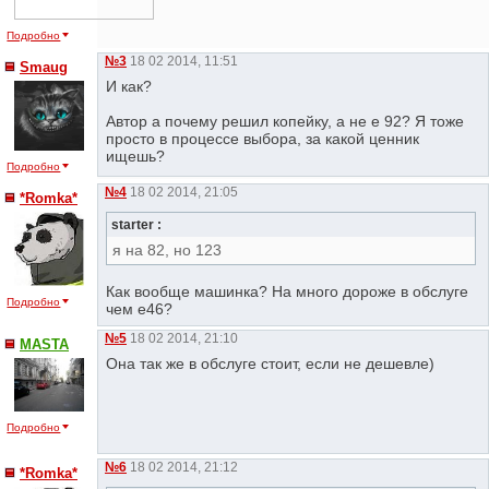
Подробно
№3
18 02 2014, 11:51
Smaug
И как?
Автор а почему решил копейку, а не е 92? Я тоже
просто в процессе выбора, за какой ценник
ищешь?
Подробно
№4
18 02 2014, 21:05
*Romka*
starter :
я на 82, но 123
Как вообще машинка? На много дороже в обслуге
Подробно
чем е46?
№5
18 02 2014, 21:10
MASTA
Она так же в обслуге стоит, если не дешевле)
Подробно
№6
18 02 2014, 21:12
*Romka*