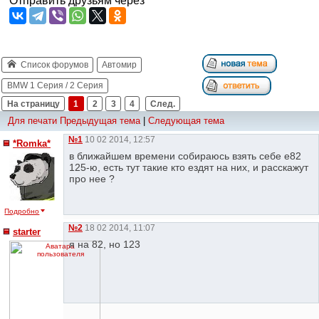
Отправить друзьям через
Список форумов
Автомир
BMW 1 Серия / 2 Серия
На страницу
1
2
3
4
След.
Для печати
Предыдущая тема
|
Следующая тема
№1
10 02 2014, 12:57
*Romka*
в ближайшем времени собираюсь взять себе е82
125-ю, есть тут такие кто ездят на них, и расскажут
про нее ?
Подробно
№2
18 02 2014, 11:07
starter
я на 82, но 123