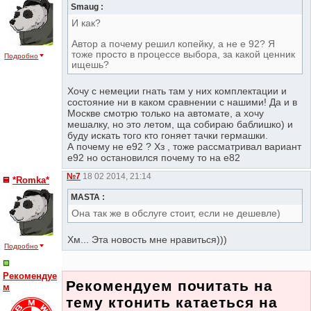
Smaug :
И как?
Автор а почему решил копейку, а не е 92? Я
тоже просто в процессе выбора, за какой ценник
Подробно
ищешь?
Хочу с немеции гнать там у них комплектации и
состояние ни в каком сравнении с нашими! Да и в
Москве смотрю только на автомате, а хочу
мешалку, но это летом, ща собираю баблишко) и
буду искать того кто гоняет тачки гермашки.
А почему не е92 ? Хз , тоже рассматривал вариант
е92 но остановился почему то на е82
№7
18 02 2014, 21:14
*Romka*
MASTA :
Она так же в обслуге стоит, если не дешевле)
Хм... Эта новость мне нравиться)))
Подробно
Рекомендуе
Рекомендуем почитать на
м
тему ктонить катаеться на