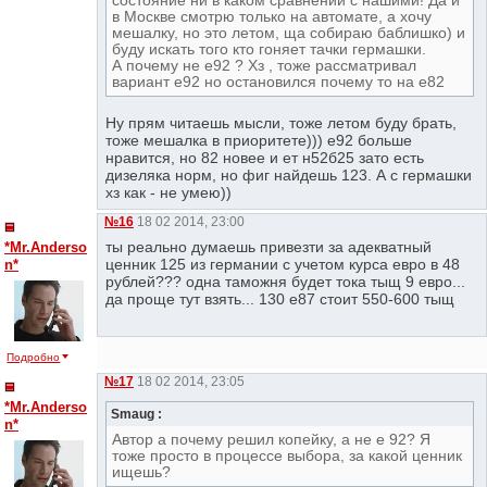
состояние ни в каком сравнении с нашими! Да и
в Москве смотрю только на автомате, а хочу
мешалку, но это летом, ща собираю баблишко) и
буду искать того кто гоняет тачки гермашки.
А почему не е92 ? Хз , тоже рассматривал
вариант е92 но остановился почему то на е82
Ну прям читаешь мысли, тоже летом буду брать,
тоже мешалка в приоритете))) е92 больше
нравится, но 82 новее и ет н52б25 зато есть
дизеляка норм, но фиг найдешь 123. А с гермашки
хз как - не умею))
№16
18 02 2014, 23:00
ты реально думаешь привезти за адекватный
*Mr.Anderso
ценник 125 из германии с учетом курса евро в 48
n*
рублей??? одна таможня будет тока тыщ 9 евро...
да проще тут взять... 130 е87 стоит 550-600 тыщ
Подробно
№17
18 02 2014, 23:05
*Mr.Anderso
Smaug :
n*
Автор а почему решил копейку, а не е 92? Я
тоже просто в процессе выбора, за какой ценник
ищешь?