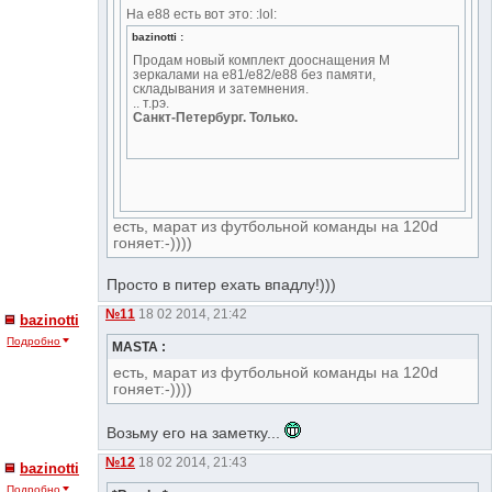
На е88 есть вот это: :lol:
bazinotti :
Продам новый комплект дооснащения М
зеркалами на е81/е82/е88 без памяти,
складывания и затемнения.
.. т.рэ.
Санкт-Петербург. Только.
есть, марат из футбольной команды на 120d
гоняет:-))))
Просто в питер ехать впадлу!)))
№11
18 02 2014, 21:42
bazinotti
Подробно
MASTA :
есть, марат из футбольной команды на 120d
гоняет:-))))
Возьму его на заметку...
№12
18 02 2014, 21:43
bazinotti
Подробно