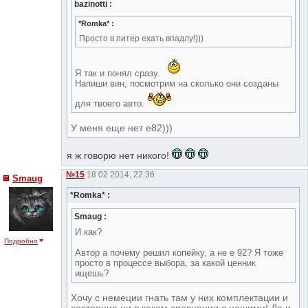
bazinotti :
*Romka* :
Просто в питер ехать впадлу!)))
Я так и понял сразу.
Напиши вин, посмотрим на сколько они созданы
для твоего авто.
У меня еще нет е82)))
я ж говорю нет никого!
№15
18 02 2014, 22:36
Smaug
*Romka* :
Smaug :
И как?
Подробно
Автор а почему решил копейку, а не е 92? Я тоже
просто в процессе выбора, за какой ценник
ищешь?
Хочу с немеции гнать там у них комплектации и