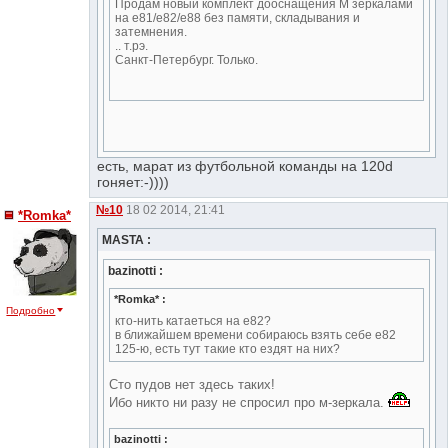
Продам новый комплект дооснащения М зеркалами
на е81/е82/е88 без памяти, складывания и
затемнения.
.. т.рэ.
Санкт-Петербург. Только.
есть, марат из футбольной команды на 120d
гоняет:-))))
№10
18 02 2014, 21:41
*Romka*
MASTA :
bazinotti :
*Romka* :
Подробно
кто-нить катаеться на е82?
в ближайшем времени собираюсь взять себе е82
125-ю, есть тут такие кто ездят на них?
Сто пудов нет здесь таких!
Ибо никто ни разу не спросил про м-зеркала.
bazinotti :