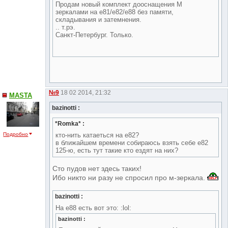
Продам новый комплект дооснащения М
зеркалами на е81/е82/е88 без памяти,
складывания и затемнения.
.. т.рэ.
Санкт-Петербург. Только.
№9
18 02 2014, 21:32
MASTA
bazinotti :
*Romka* :
кто-нить катаеться на е82?
Подробно
в ближайшем времени собираюсь взять себе е82
125-ю, есть тут такие кто ездят на них?
Сто пудов нет здесь таких!
Ибо никто ни разу не спросил про м-зеркала.
bazinotti :
На е88 есть вот это: :lol:
bazinotti :