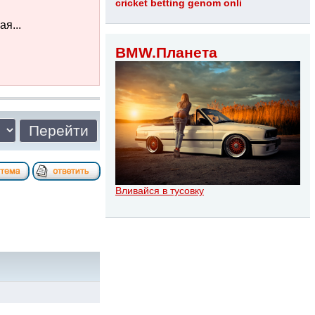
cricket betting genom onli
я...
BMW.Планета
Вливайся в тусовку