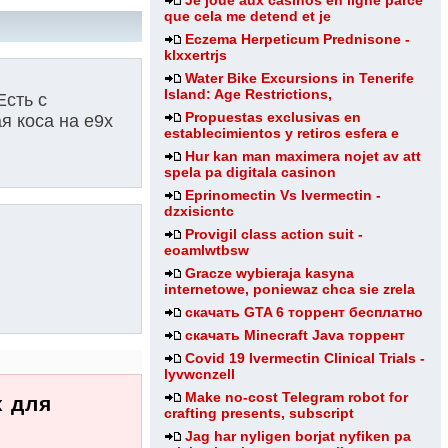
Je joue aux casinos en ligne parce
que cela me detend et je
Eczema Herpeticum Prednisone -
klxxertrjs
Water Bike Excursions in Tenerife
Island: Age Restrictions,
Есть с
Propuestas exclusivas en
я коса на е9х
establecimientos y retiros esfera e
Hur kan man maximera nojet av att
spela pa digitala casinon
Eprinomectin Vs Ivermectin -
dzxisicntc
Provigil class action suit -
eoamlwtbsw
Gracze wybieraja kasyna
internetowe, poniewaz chca sie zrela
скачать GTA 6 торрент бесплатно
скачать Minecraft Java торрент
Covid 19 Ivermectin Clinical Trials -
lyvwcnzell
Make no-cost Telegram robot for
x для
crafting presents, subscript
Jag har nyligen borjat nyfiken pa