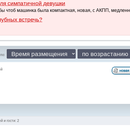
ля симпатичной девушки
 бы чтоб машинка была компактная, новая, с АКПП, медленна
лубных встречь?
по:
ей
 и гости: 2