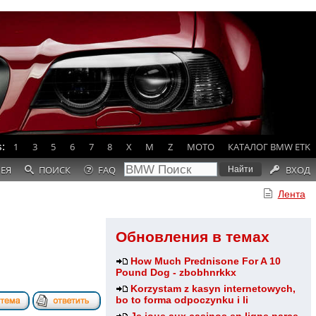
:
1
3
5
6
7
8
X
M
Z
MOTO
КАТАЛОГ BMW ETK
РЕЯ
ПОИСК
FAQ
ВХОД
Лента
Обновления в темах
How Much Prednisone For A 10
Pound Dog - zbobhnrkkx
Korzystam z kasyn internetowych,
bo to forma odpoczynku i li