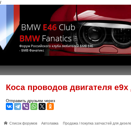
/
BMW
E46
Club
BMW
Fanatics
Форум Российского клуба любителей БМВ Е46
- БМВ Фанатикс
Коса проводов двигателя e9x
Отправить друзьям через
Список форумов
Автолавка
Продажа / покупка запчастей для дизел