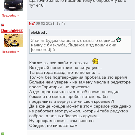
Ща точно запилю наконец тему с опросом у кого
тут е46!
Подробно
№7
09 02 2021, 19:47
Denchik662
elektrod :
Значит будем оставлять отзывы о сервисе
начну с бмвклуба, Яндекса и тд пошли они
[censored].й
Подробно
Как же вы все любите отзывы...
Вот давай посмотрим на ситуацию...
Ты два года назад что-то починил...
Толком без подтверждения пробега за это время
Больше чем уверен - на замену масла в редукторе
после "притирки" не приезжал
А где гарантия что ты это всё время не ездил
боком и не смотал пробег потом, да бы
предъявить и вернуть а-ля свои кровные?!
Да в конце концов может в этом сервисе уже давно
не работает этот рукожоп, который тебе редуктор
собрал, а жизнь обосрешь другим...
Ну просрал время - сам виноват
Обидно, но виноват сам