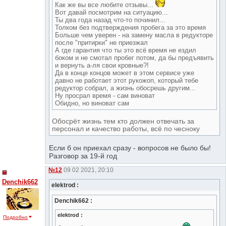
Как же вы все любите отзывы...
Вот давай посмотрим на ситуацию...
Ты два года назад что-то починил...
Толком без подтверждения пробега за это время
Больше чем уверен - на замену масла в редукторе
после "притирки" не приезжал
А где гарантия что ты это всё время не ездил
боком и не смотал пробег потом, да бы предъявить
и вернуть а-ля свои кровные?!
Да в конце концов может в этом сервисе уже
давно не работает этот рукожоп, который тебе
редуктор собрал, а жизнь обосрешь другим...
Ну просрал время - сам виноват
Обидно, но виноват сам
Обосрёт жизнь тем кто должен отвечать за
персонал и качество работы, всё по чесноку
Если б он приехал сразу - вопросов не было бы!
Разговор за 19-й год
№12
09 02 2021, 20:10
Denchik662
elektrod :
Denchik662 :
elektrod :
Подробно