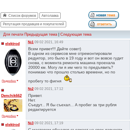
Список форумов
Автолавка
Репутация продавцев и покупателей
Для печати
Предыдущая тема
|
Следующая тема
№1
09 02 2021, 16:49
elektrod
Всем привет!!! Дайте совет)
В одном из сервисов мне отремонтировали
редуктор, это было в 19 году и вот он вовсю гудит
снова, с момента ремонта машина проехала
20000 км. Могу ли я им чего то предъявить?
понимаю что прошло столько времени, но по
пробегу то фигня
Подробно
№2
09 02 2021, 17:12
Привет.
Denchik662
Нет.
Съедут... Я бы съехал... А пробег за три рубля
редактируется
Подробно
№3
09 02 2021, 17:19
elektrod
С мастером общался съезжает на срок давности,