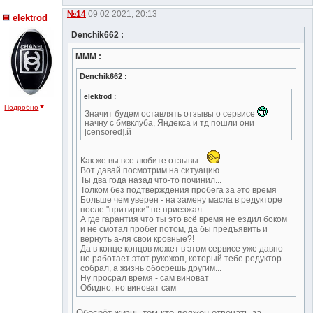
№14
09 02 2021, 20:13
elektrod
Denchik662 :
МММ :
Denchik662 :
elektrod :
Подробно
Значит будем оставлять отзывы о сервисе
начну с бмвклуба, Яндекса и тд пошли они
[censored].й
Как же вы все любите отзывы...
Вот давай посмотрим на ситуацию...
Ты два года назад что-то починил...
Толком без подтверждения пробега за это время
Больше чем уверен - на замену масла в редукторе
после "притирки" не приезжал
А где гарантия что ты это всё время не ездил боком
и не смотал пробег потом, да бы предъявить и
вернуть а-ля свои кровные?!
Да в конце концов может в этом сервисе уже давно
не работает этот рукожоп, который тебе редуктор
собрал, а жизнь обосрешь другим...
Ну просрал время - сам виноват
Обидно, но виноват сам
Обосрёт жизнь тем кто должен отвечать за