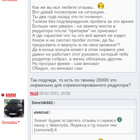
Как же вы все любите отзывы...
Вот давай посмотрим на ситуацию...
Ты два года назад что-то починил...
Толком без подтверждения пробега за это время
Больше чем уверен - на замену масла в
редукторе после "притирки" не приезжал
А где гарантия что ты это всё время не ездил
боком и не смотал пробег потом, да бы
предъявить и вернуть а-ля свои кровные?!
Да в конце концов может в этом сервисе уже
давно не работает этот рукожоп, который тебе
редуктор собрал, а жизнь обосрешь другим...
Ну просрал время - сам виноват
Обидно, но виноват сам
Так подожди, то есть по твоему 20000 это
нормально для отремонтированного редуктора?
№10
09 02 2021, 20:06
МММ
Denchik662 :
elektrod :
Значит будем оставлять отзывы о сервисе
Подробно
начну с бмвклуба, Яндекса и тд пошли они
[censored].й