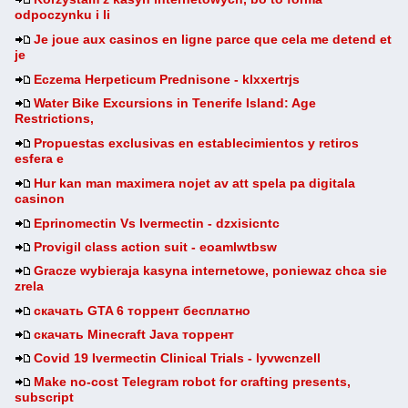
odpoczynku i li
Je joue aux casinos en ligne parce que cela me detend et
je
Eczema Herpeticum Prednisone - klxxertrjs
Water Bike Excursions in Tenerife Island: Age
Restrictions,
Propuestas exclusivas en establecimientos y retiros
esfera e
Hur kan man maximera nojet av att spela pa digitala
casinon
Eprinomectin Vs Ivermectin - dzxisicntc
Provigil class action suit - eoamlwtbsw
Gracze wybieraja kasyna internetowe, poniewaz chca sie
zrela
скачать GTA 6 торрент бесплатно
скачать Minecraft Java торрент
Covid 19 Ivermectin Clinical Trials - lyvwcnzell
Make no-cost Telegram robot for crafting presents,
subscript