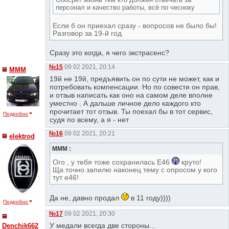
персонал и качество работы, всё по чесноку
Если б он приехал сразу - вопросов не было бы!
Разговор за 19-й год
Сразу это когда, я чего экстрасенс?
№15
09 02 2021, 20:14
МММ
19й не 19й, предъявить он по сути не может, как и
потребовать компенсации. Но по совести он прав,
и отзыв написать как оно на самом деле вполне
уместно . А дальше личное дело каждого кто
прочитает тот отзыв. Ты поехал бы в тот сервис,
Подробно
судя по всему, а я - нет
№16
09 02 2021, 20:21
elektrod
МММ :
Ого , у тебя тоже сохранилась Е46
круто!
Ща точно запилю наконец тему с опросом у кого
тут е46!
Да не, давно продал
в 11 году))))
Подробно
№17
09 02 2021, 20:30
У медали всегда две стороны...
Denchik662