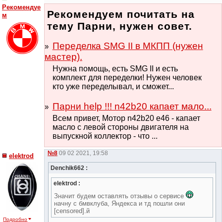
Рекомендуе
Рекомендуем почитать на
м
тему Парни, нужен совет.
Переделка SMG II в МКПП (нужен
мастер).
Нужна помощь, есть SMG II и есть
комплект для переделки! Нужен человек
кто уже переделывал, и сможет...
Парни help !!! n42b20 капает мало...
Всем привет, Мотор n42b20 e46 - капает
масло с левой стороны двигателя на
выпускной коллектор - что ...
№8
09 02 2021, 19:58
elektrod
Denchik662 :
elektrod :
Значит будем оставлять отзывы о сервисе
начну с бмвклуба, Яндекса и тд пошли они
[censored].й
Подробно