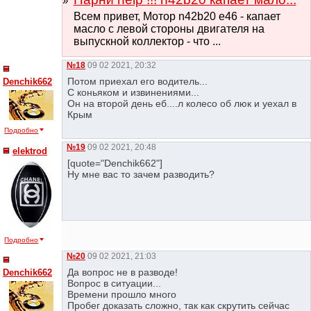
Всем привет, Мотор n42b20 e46 - капает
масло с левой стороны двигателя на
выпускной коллектор - что ...
№18
09 02 2021, 20:32
Потом приехал его водитель...
Denchik662
С коньяком и извинениями...
Он на второй день еб....л колесо об люк и уехал в
Крым
Подробно
№19
09 02 2021, 20:48
elektrod
[quote="Denchik662"]
Ну мне вас то зачем разводить?
Подробно
№20
09 02 2021, 21:03
Да вопрос не в разводе!
Denchik662
Вопрос в ситуации...
Времени прошло много
Пробег доказать сложно, так как скрутить сейчас