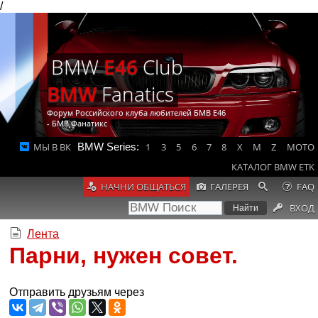
/
BMW
E46
Club
BMW
Fanatics
Форум Российского клуба любителей БМВ Е46
- БМВ Фанатикс
МЫ В ВК
BMW Series:
1
3
5
6
7
8
X
M
Z
MOTO
КАТАЛОГ BMW ETK
НАЧНИ ОБЩАТЬСЯ
ГАЛЕРЕЯ
FAQ
ВХОД
Лента
Парни, нужен совет.
Отправить друзьям через