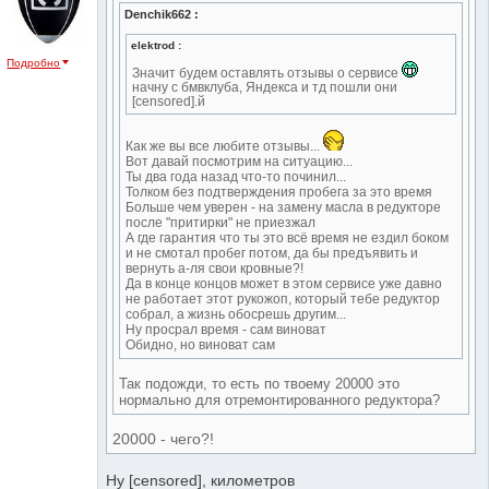
Denchik662 :
elektrod :
Подробно
Значит будем оставлять отзывы о сервисе
начну с бмвклуба, Яндекса и тд пошли они
[censored].й
Как же вы все любите отзывы...
Вот давай посмотрим на ситуацию...
Ты два года назад что-то починил...
Толком без подтверждения пробега за это время
Больше чем уверен - на замену масла в редукторе
после "притирки" не приезжал
А где гарантия что ты это всё время не ездил боком
и не смотал пробег потом, да бы предъявить и
вернуть а-ля свои кровные?!
Да в конце концов может в этом сервисе уже давно
не работает этот рукожоп, который тебе редуктор
собрал, а жизнь обосрешь другим...
Ну просрал время - сам виноват
Обидно, но виноват сам
Так подожди, то есть по твоему 20000 это
нормально для отремонтированного редуктора?
20000 - чего?!
Ну [censored], километров