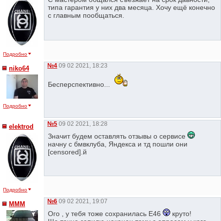
типа гарантия у них два месяца. Хочу ещё конечно
с главным пообщаться.
Подробно
№4
09 02 2021, 18:23
niko64
Бесперспективно...
Подробно
№5
09 02 2021, 18:28
elektrod
Значит будем оставлять отзывы о сервисе
начну с бмвклуба, Яндекса и тд пошли они
[censored].й
Подробно
№6
09 02 2021, 19:07
МММ
Ого , у тебя тоже сохранилась Е46
круто!