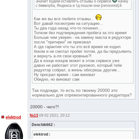
Значит будем оставлять отзывы о сервисе
начну
с бмвклуба, Яндекса и тд пошли они [censored].й
Как же вы все любите отзывы...
Вот давай посмотрим на ситуацию...
Ты два года назад что-то починил...
Толком без подтверждения пробега за это время
Больше чем уверен - на замену масла в редукторе
после "притирки" не приезжал
А где гарантия что ты это всё время не ездил
боком и не смотал пробег потом, да бы предъявить
и вернуть а-ля свои кровные?!
Да в конце концов может в этом сервисе уже
давно не работает этот рукожоп, который тебе
редуктор собрал, а жизнь обосрешь другим...
Ну просрал время - сам виноват
Обидно, но виноват сам
Так подожди, то есть по твоему 20000 это
нормально для отремонтированного редуктора?
20000 - чего?!
№13
09 02 2021, 20:12
elektrod
Denchik662 :
elektrod :