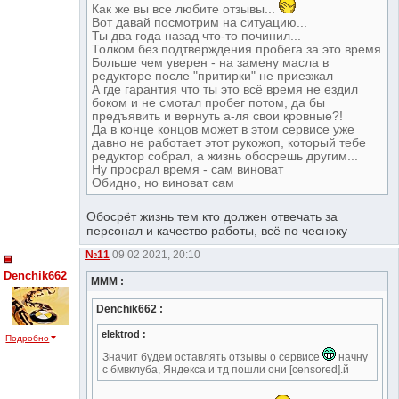
Как же вы все любите отзывы...
Вот давай посмотрим на ситуацию...
Ты два года назад что-то починил...
Толком без подтверждения пробега за это время
Больше чем уверен - на замену масла в
редукторе после "притирки" не приезжал
А где гарантия что ты это всё время не ездил
боком и не смотал пробег потом, да бы
предъявить и вернуть а-ля свои кровные?!
Да в конце концов может в этом сервисе уже
давно не работает этот рукожоп, который тебе
редуктор собрал, а жизнь обосрешь другим...
Ну просрал время - сам виноват
Обидно, но виноват сам
Обосрёт жизнь тем кто должен отвечать за
персонал и качество работы, всё по чесноку
№11
09 02 2021, 20:10
Denchik662
МММ :
Denchik662 :
elektrod :
Подробно
Значит будем оставлять отзывы о сервисе
начну
с бмвклуба, Яндекса и тд пошли они [censored].й