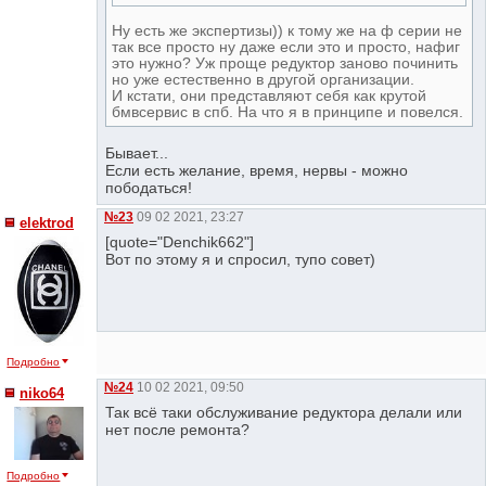
Ну есть же экспертизы)) к тому же на ф серии не
так все просто ну даже если это и просто, нафиг
это нужно? Уж проще редуктор заново починить
но уже естественно в другой организации.
И кстати, они представляют себя как крутой
бмвсервис в спб. На что я в принципе и повелся.
Бывает...
Если есть желание, время, нервы - можно
пободаться!
№23
09 02 2021, 23:27
elektrod
[quote="Denchik662"]
Вот по этому я и спросил, тупо совет)
Подробно
№24
10 02 2021, 09:50
niko64
Так всё таки обслуживание редуктора делали или
нет после ремонта?
Подробно