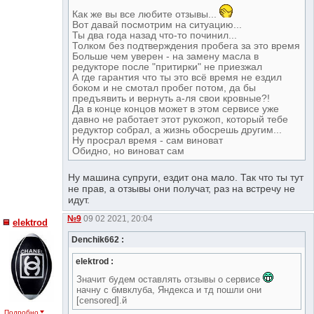
Как же вы все любите отзывы...
Вот давай посмотрим на ситуацию...
Ты два года назад что-то починил...
Толком без подтверждения пробега за это время
Больше чем уверен - на замену масла в
редукторе после "притирки" не приезжал
А где гарантия что ты это всё время не ездил
боком и не смотал пробег потом, да бы
предъявить и вернуть а-ля свои кровные?!
Да в конце концов может в этом сервисе уже
давно не работает этот рукожоп, который тебе
редуктор собрал, а жизнь обосрешь другим...
Ну просрал время - сам виноват
Обидно, но виноват сам
Ну машина супруги, ездит она мало. Так что ты тут
не прав, а отзывы они получат, раз на встречу не
идут.
№9
09 02 2021, 20:04
elektrod
Denchik662 :
elektrod :
Значит будем оставлять отзывы о сервисе
начну с бмвклуба, Яндекса и тд пошли они
[censored].й
Подробно