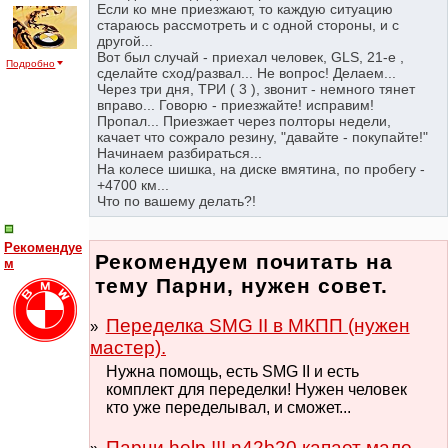
Если ко мне приезжают, то каждую ситуацию
стараюсь рассмотреть и с одной стороны, и с
другой...
Вот был случай - приехал человек, GLS, 21-e ,
Подробно
сделайте сход/развал... Не вопрос! Делаем...
Через три дня, ТРИ ( 3 ), звонит - немного тянет
вправо... Говорю - приезжайте! исправим!
Пропал... Приезжает через полторы недели,
качает что сожрало резину, "давайте - покупайте!"
Начинаем разбираться...
На колесе шишка, на диске вмятина, по пробегу -
+4700 км...
Что по вашему делать?!
Рекомендуе
Рекомендуем почитать на
м
тему Парни, нужен совет.
Переделка SMG II в МКПП (нужен
мастер).
Нужна помощь, есть SMG II и есть
комплект для переделки! Нужен человек
кто уже переделывал, и сможет...
Парни help !!! n42b20 капает мало...