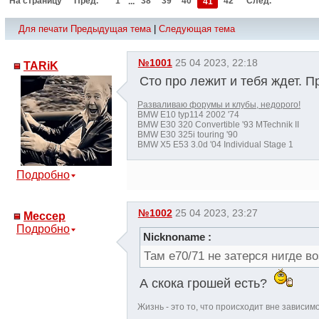
На страницу
Пред.
1
...
38
39
40
41
42
След.
Для печати
Предыдущая тема
|
Следующая тема
№1001
25 04 2023, 22:18
TARiK
Сто про лежит и тебя ждет. 
Разваливаю форумы и клубы, недорого!
BMW E10 typ114 2002 '74
BMW E30 320 Convertible '93 MTechnik II
BMW E30 325i touring '90
BMW X5 E53 3.0d '04 Individual Stage 1
Подробно
№1002
25 04 2023, 23:27
Мессер
Подробно
Nicknoname :
Там е70/71 не затерся нигде 
А скока грошей есть?
Жизнь - это то, что происходит вне зависим