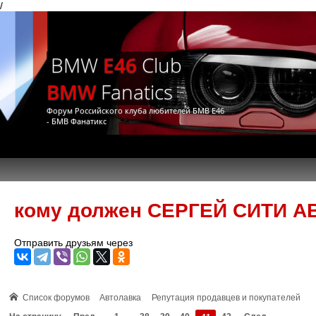
/
BMW
E46
Club
BMW
Fanatics
Форум Российского клуба любителей БМВ Е46
- БМВ Фанатикс
кому должен СЕРГЕЙ СИТИ А
Отправить друзьям через
Список форумов
Автолавка
Репутация продавцев и покупателей