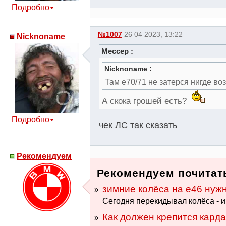
Подробно
№1007
26 04 2023, 13:22
Nicknoname
Мессер :
Nicknoname :
Там е70/71 не затерся нигде в
А скока грошей есть?
Подробно
чек ЛС так сказать
Рекомендуем
Рекомендуем почитат
зимние колёса на е46 нуж
Сегодня перекидывал колёса - и 
Как должен крепится карда