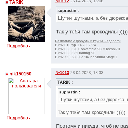
№1012
26 04 2023, 15:06
TARiK
suprastin :
Шутки шутками, а без дюрекс
Так у тебя там крокодилы )))))
Разваливаю форумы и клубы, недорого!
BMW E10 typ114 2002 '74
Подробно
BMW E30 320 Convertible '93 MTechnik II
BMW E30 325i touring '90
BMW X5 E53 3.0d '04 Individual Stage 1
№1013
26 04 2023, 18:33
nik150150
TARiK :
suprastin :
Шутки шутками, а без дюрекса 
Так у тебя там крокодилы )))))
Подробно
Поэтому и никуда, чтоб не р