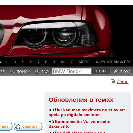
:
1
3
5
6
7
8
X
M
Z
MOTO
КАТАЛОГ BMW ETK
РЕЯ
ПОИСК
FAQ
ВХОД
Лента
Обновления в темах
Hur kan man maximera nojet av att
spela pa digitala casinon
Eprinomectin Vs Ivermectin -
dzxisicntc