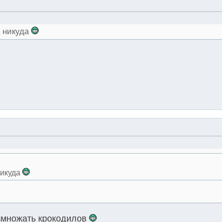
а никуда
никуда
азмножать крокодилов