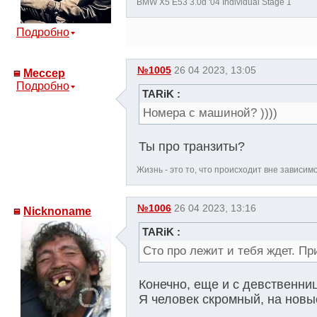
BMW X5 E53 3.0d '04 Individual Stage 1
Подробно
№1005
26 04 2023, 13:05
Мессер
Подробно
TARiK :
Номера с машиной? ))))
Ты про транзиты?
Жизнь - это то, что происходит вне зависим
№1006
26 04 2023, 13:16
Nicknoname
TARiK :
Сто про лежит и тебя ждет. П
Конечно, еще и с девственниц
Я человек скромный, на новые