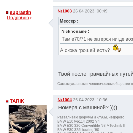
№1003
26 04 2023, 00:49
suprastin
Подробно
Мессер :
Nicknoname :
Там е70/71 не затерся нигде в
А скока грошей есть?
Твой после трамвайных путе
Самым ужасным в человеческом обществе 
№1004
26 04 2023, 10:36
TARiK
Номера с машиной? ))))
Разваливаю форумы и клубы, недорого!
BMW E10 typ114 2002 '74
BMW E30 320 Convertible '93 MTechnik II
BMW E30 325i touring '90