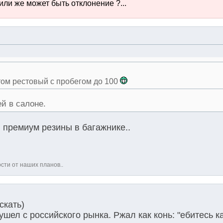
или же может быть отклонение ?...
итом рестовый с пробегом до 100
й в салоне.
 премиум резины в багажнике..
ости от наших планов..
скать)
шел с российского рынка. Ржал как конь: "eбитесь ка