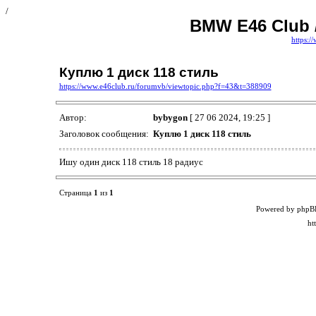
/
BMW E46 Club 
https:/
Куплю 1 диск 118 стиль
https://www.e46club.ru/forumvb/viewtopic.php?f=43&t=388909
Автор:
bybygon
[ 27 06 2024, 19:25 ]
Заголовок сообщения:
Куплю 1 диск 118 стиль
Ишу один диск 118 стиль 18 радиус
Страница
1
из
1
Powered by phpB
ht