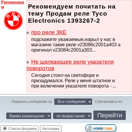
Рекомендуе
Рекомендуем почитать на
м
тему Продам реле Tyco
Electronics 1393267-2
про реле ЗКЕ
подскажите уважаемые,нарыл у нас в
магазине такие реле v23086c2001a403 а
оригинал v23084c2001a303...
Не щелкающее реле указателя
поворотов
Сегодня стоял на светофоре и
призадумался. Реле у меня штатное и
при включении указателя поворота - ...
Показать сообщения за:
Сортировать по:
Список форумов
Автолавка