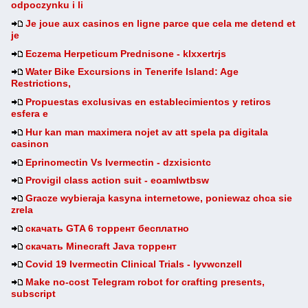
odpoczynku i li
Je joue aux casinos en ligne parce que cela me detend et
je
Eczema Herpeticum Prednisone - klxxertrjs
Water Bike Excursions in Tenerife Island: Age
Restrictions,
Propuestas exclusivas en establecimientos y retiros
esfera e
Hur kan man maximera nojet av att spela pa digitala
casinon
Eprinomectin Vs Ivermectin - dzxisicntc
Provigil class action suit - eoamlwtbsw
Gracze wybieraja kasyna internetowe, poniewaz chca sie
zrela
скачать GTA 6 торрент бесплатно
скачать Minecraft Java торрент
Covid 19 Ivermectin Clinical Trials - lyvwcnzell
Make no-cost Telegram robot for crafting presents,
subscript