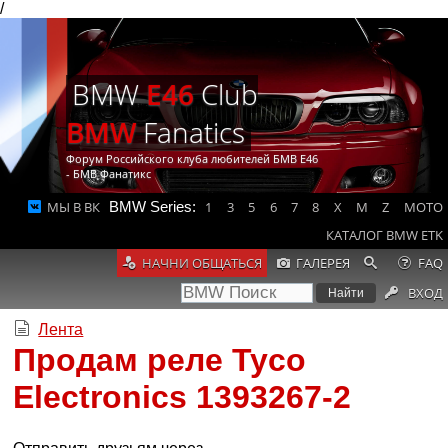
/
BMW
E46
Club
BMW
Fanatics
Форум Российского клуба любителей БМВ Е46
- БМВ Фанатикс
МЫ В ВК
BMW Series:
1
3
5
6
7
8
X
M
Z
MOTO
КАТАЛОГ BMW ETK
НАЧНИ ОБЩАТЬСЯ
ГАЛЕРЕЯ
FAQ
ВХОД
Лента
Продам реле Tyco
Electronics 1393267-2