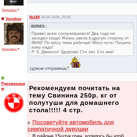
Подробно
№169
20 04 2026, 20:55
Vorobov
BIZNES :
Привет всем соскучившимся! Два года не
заходил сюда! Жизнь увела в другую сторону от
BMW! По мясу тема рабочая! Мясо есть! Пишите
кому надо!
Подробно
P. S. Джексон! Здорова! Сто лет. Сто зим!
сдэком отправишь?
Рекомендуе
Рекомендуем почитать на
м
тему Свинина 250р. кг от
полутуши для домашнего
стола!!!!! 4 стр.
Посоветуйте автомобиль для
симпатичной девушки
В районе 15штук грин. хотелось бы чтоб