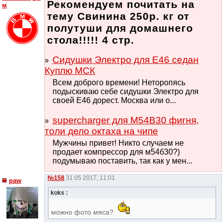
Рекомендуем почитать на
м
тему Свинина 250р. кг от
полутуши для домашнего
стола!!!!! 4 стр.
Сидушки Электро для Е46 седан
Куплю МСК
Всем доброго времени! Неторопясь
подыскиваю себе сидушки Электро для
своей Е46 дорест. Москва или о...
supercharger для M54B30 фигня,
толи дело октаха на чипе
Мужчины привет! Никто случаем не
продает компрессор для м54б30?)
подумываю поставить, так как у мен...
№158
31 05 2017, 11:01
paw
koks :
можно фото мяса?