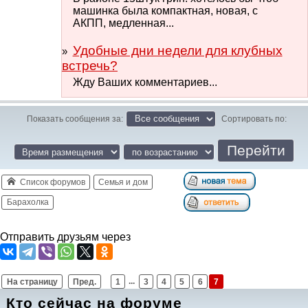
машинка была компактная, новая, с
АКПП, медленная...
Удобные дни недели для клубных
встречь?
Жду Ваших комментариев...
Показать сообщения за:
Сортировать по:
Список форумов
Семья и дом
Барахолка
Отправить друзьям через
На страницу
Пред.
1
...
3
4
5
6
7
Кто сейчас на форуме