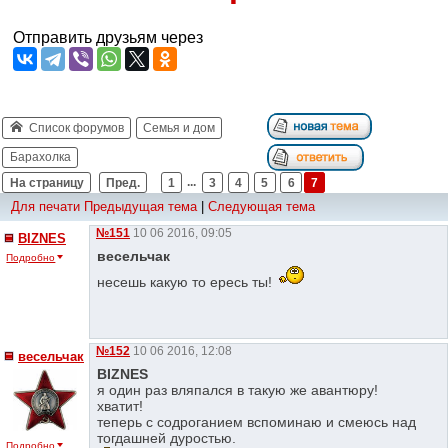
Отправить друзьям через
Список форумов
Семья и дом
Барахолка
На страницу
Пред.
1
...
3
4
5
6
7
Для печати
Предыдущая тема
|
Следующая тема
№151
10 06 2016, 09:05
BIZNES
весельчак
Подробно
несешь какую то ересь ты!
№152
10 06 2016, 12:08
весельчак
BIZNES
я один раз вляпался в такую же авантюру!
хватит!
теперь с содроганием вспоминаю и смеюсь над
тогдашней дуростью.
Подробно