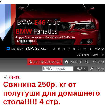
/
BMW
E46
Club
BMW
Fanatics
Форум Российского клуба любителей БМВ Е46
- БМВ Фанатикс
МЫ В ВК
BMW Series:
1
3
5
6
7
8
X
M
Z
MOTO
КАТАЛОГ BMW ETK
НАЧНИ ОБЩАТЬСЯ
ГАЛЕРЕЯ
FAQ
ВХОД
Лента
Свинина 250р. кг от
полутуши для домашнего
стола!!!!! 4 стр.