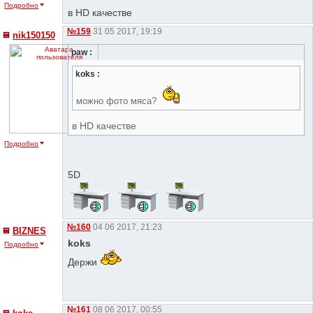
Подробно
в HD качестве
№159
31 05 2017, 19:19
nik150150
paw :
koks :
можно фото мяса?
в HD качестве
Подробно
5D
№160
04 06 2017, 21:23
BIZNES
koks
Подробно
Держи
№161
08 06 2017, 00:55