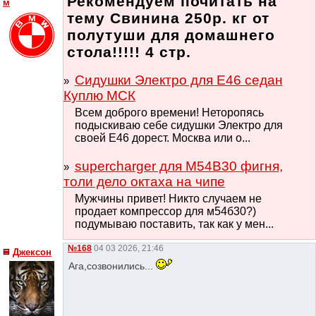
Рекомендуем почитать на
м
тему Свинина 250р. кг от
полутуши для домашнего
стола!!!!! 4 стр.
Сидушки Электро для Е46 седан
Куплю МСК
Всем доброго времени! Неторопясь
подыскиваю себе сидушки Электро для
своей Е46 дорест. Москва или о...
supercharger для M54B30 фигня,
толи дело октаха на чипе
Мужчины привет! Никто случаем не
продает компрессор для м54б30?)
подумываю поставить, так как у мен...
№168
04 03 2026, 21:46
Джексон
Ага,созвонились...