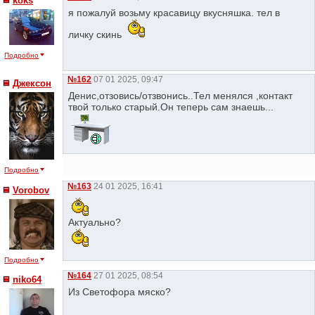
koks
я пожалуй возьму красавицу вкусняшка. тел в
личку скинь
Подробно
№162
07 01 2025, 09:47
Джексон
Денис,отзовись/отзвонись..Тел менялся ,контакт
твой только старый.Он теперь сам знаешь...
Подробно
№163
24 01 2025, 16:41
Vorobov
Актуально?
Подробно
№164
27 01 2025, 08:54
niko64
Из Светофора мяско?