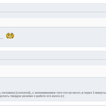
..
человека [censored]...с непониманием того что он несет..и через 3 минут
лать твердое резюме о работе его мозга (с)