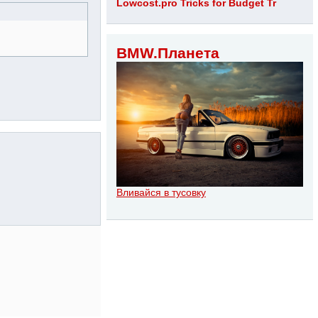
Lowcost.pro Tricks for Budget Tr
BMW.Планета
Вливайся в тусовку