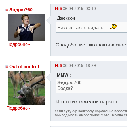
№5
06 04 2015, 00:10
Эндрю760
Джексон :
Нахлестался видать...
Подробно
Свадьбо..межжгалактическое.
№6
06 04 2015, 19:29
Out of control
MMW :
Эндрю760
Водка?
Что то из тяжёлой наркоты
Подробно
если ауту оф контролу нормально послать 
выкладывать аморальное фото...можно сде