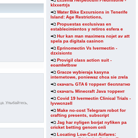
Eczema Herpeticum Prednisone -
klxxertrjs
Water Bike Excursions in Tenerife
Island: Age Restrictions,
Propuestas exclusivas en
establecimientos y retiros esfera e
Hur kan man maximera nojet av att
spela pa digitala casinon
Eprinomectin Vs Ivermectin -
dzxisicntc
Provigil class action suit -
eoamlwtbsw
Gracze wybieraja kasyna
internetowe, poniewaz chca sie zrela
скачать GTA 6 торрент бесплатно
скачать Minecraft Java торрент
Covid 19 Ivermectin Clinical Trials -
ца. Улыбайтесь,
lyvwcnzell
Make no-cost Telegram robot for
crafting presents, subscript
Jag har nyligen borjat nyfiken pa
cricket betting genom onli
Locating Low-Cost Airfares: