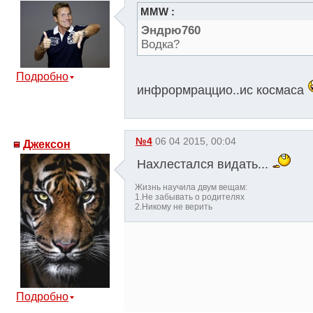
MMW :
Эндрю760
Водка?
Подробно
инфрормраццио..ис космаса
№4
06 04 2015, 00:04
Джексон
Нахлестался видать...
Жизнь научила двум вещам:
1.Не забывать о родителях
2.Никому не верить
Подробно