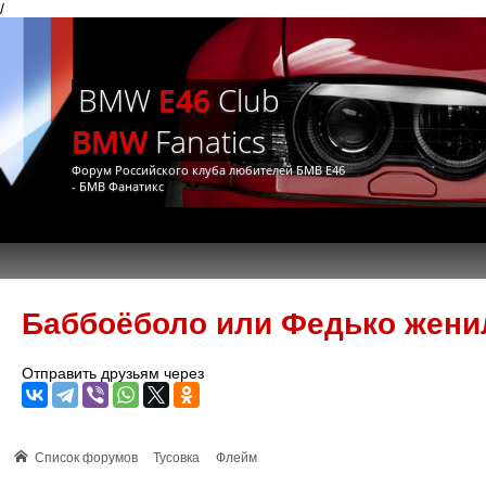
/
BMW
E46
Club
BMW
Fanatics
Форум Российского клуба любителей БМВ Е46
- БМВ Фанатикс
Баббоёболо или Федько женилс
Отправить друзьям через
Список форумов
Тусовка
Флейм