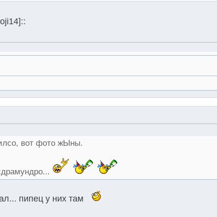
i14]::
илсо, вот фото жЫны.
сдрамундро...
ал... пипец у них там