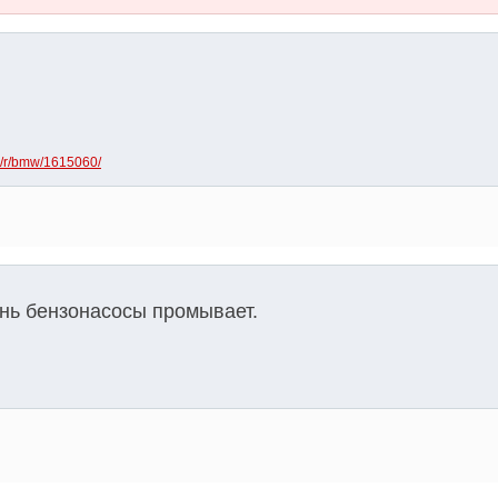
ru/r/bmw/1615060/
ень бензонасосы промывает.