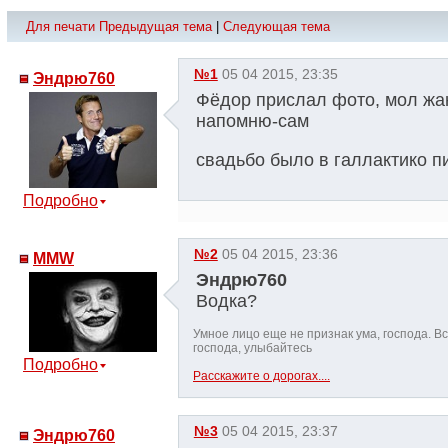
Для печати
Предыдущая тема
|
Следующая тема
№1
05 04 2015, 23:35
Эндрю760
Фёдор прислал фото, мол жа
напомню-сам
свадьбо было в галлактико п
Подробно
№2
05 04 2015, 23:36
MMW
Эндрю760
Водка?
Умное лицо еще не признак ума, господа. 
господа, улыбайтесь
Подробно
Расскажите о дорогах....
№3
05 04 2015, 23:37
Эндрю760