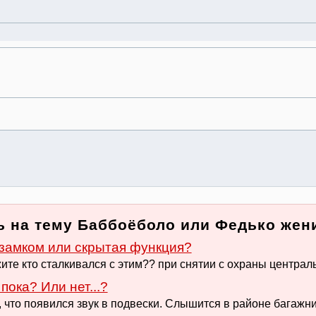
 на тему Баббоёболо или Федько женил
замком или скрытая функция?
те кто сталкивался с этим?? при снятии с охраны центральн
пока? Или нет...?
, что появился звук в подвески. Слышится в районе багажник