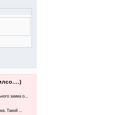
со....)
ого замка о...
а. Такой ...