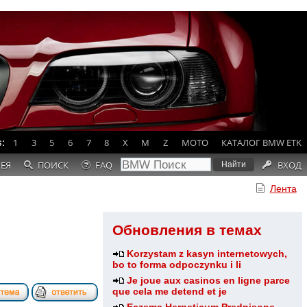
:
1
3
5
6
7
8
X
M
Z
MOTO
КАТАЛОГ BMW ETK
РЕЯ
ПОИСК
FAQ
ВХОД
Лента
Обновления в темах
Korzystam z kasyn internetowych,
bo to forma odpoczynku i li
Je joue aux casinos en ligne parce
que cela me detend et je