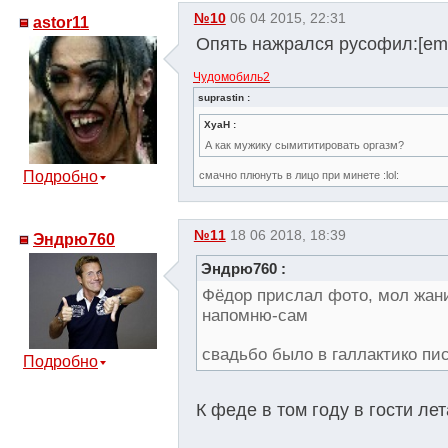
№10
06 04 2015, 22:31
astor11
Опять нажрался русофил:[emoj
Чудомобиль2
suprastin :
XyaH :
А как мужику сымититировать оргазм?
Подробно
смачно плюнуть в лицо при минете :lol:
№11
18 06 2018, 18:39
Эндрю760
Эндрю760 :
Фёдор прислал фото, мол жан
напомню-сам
свадьбо было в галлактико пи
Подробно
К феде в том году в гости лет