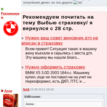
получения денег, но это дорого
Рекомендуе
Рекомендуем почитать на
м
тему Выбью страховку/ я
вернулся с 28 стр.
Нужен ваш совет виновник дтп не
вписан в страховку
Всем привет! Ситуация такая: в машину
жену въехали и скрылись с места дтп.
Эту машину мы нашли благо...
Нужно оформить страховку
BMW X5 3.0D 2003 184л.с. Машинку
купил, еще не поставил ни на учет ни
переоформил, есть ДКП, ПТС и ...
№18
24 09 2013, 09:48
Алла
БМВэшник :
Алла :