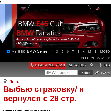
/
BMW
E46
Club
BMW
Fanatics
Форум Российского клуба любителей БМВ Е46
- БМВ Фанатикс
МЫ В ВК
BMW Series:
1
3
5
6
7
8
X
M
Z
MOTO
КАТАЛОГ BMW ETK
НАЧНИ ОБЩАТЬСЯ
ГАЛЕРЕЯ
FAQ
ВХОД
Лента
Выбью страховку/ я
вернулся с 28 стр.