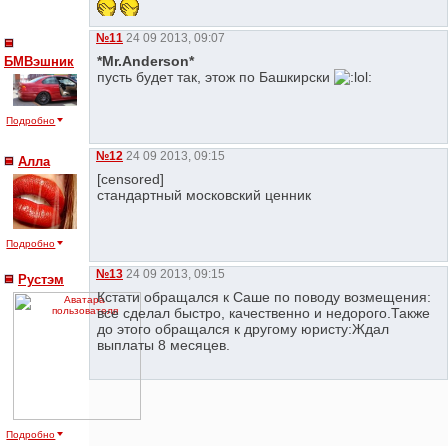
№11
24 09 2013, 09:07
*Mr.Anderson*
БМВэшник
пусть будет так, этож по Башкирски
Подробно
№12
24 09 2013, 09:15
Алла
[censored]
стандартный московский ценник
Подробно
№13
24 09 2013, 09:15
Рустэм
Кстати обращался к Саше по поводу возмещения:
все сделал быстро, качественно и недорого.Также
до этого обращался к другому юристу:Ждал
выплаты 8 месяцев.
Подробно