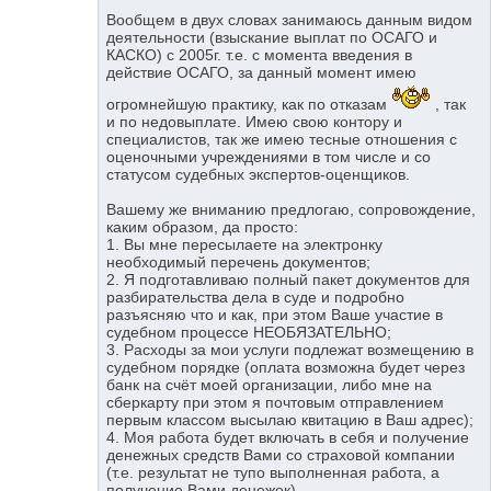
Вообщем в двух словах занимаюсь данным видом
деятельности (взыскание выплат по ОСАГО и
КАСКО) с 2005г. т.е. с момента введения в
действие ОСАГО, за данный момент имею
огромнейшую практику, как по отказам
, так
и по недовыплате. Имею свою контору и
специалистов, так же имею тесные отношения с
оценочными учреждениями в том числе и со
статусом судебных экспертов-оценщиков.
Вашему же вниманию предлогаю, сопровождение,
каким образом, да просто:
1. Вы мне пересылаете на электронку
необходимый перечень документов;
2. Я подготавливаю полный пакет документов для
разбирательства дела в суде и подробно
разъясняю что и как, при этом Ваше участие в
судебном процессе НЕОБЯЗАТЕЛЬНО;
3. Расходы за мои услуги подлежат возмещению в
судебном порядке (оплата возможна будет через
банк на счёт моей организации, либо мне на
сберкарту при этом я почтовым отправлением
первым классом высылаю квитацию в Ваш адрес);
4. Моя работа будет включать в себя и получение
денежных средств Вами со страховой компании
(т.е. результат не тупо выполненная работа, а
получение Вами денежек).