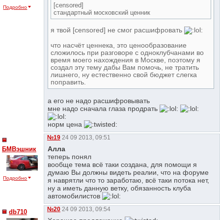
[censored]
Подробно
стандартный московский ценник
я твой [censored] не смог расшифровать
что насчёт ценнека, это ценообразование
сложилось при разговоре с одноклубчанами во
время моего нахождения в Москве, поэтому я
создал эту тему дабы Вам помочь, не тратить
лишнего, ну естественно свой бюджет слегка
поправить.
а его не надо расшифровывать
мне надо сначала глаза продрать
норм цена
№19
24 09 2013, 09:51
Алла
БМВэшник
теперь понял
вообще тема всё таки создана, для помощи я
думаю Вы должны видеть реалии, что на форуме
Подробно
я наврятли что то заработаю, всё таки потока нет,
ну а иметь данную ветку, обязанность клуба
автомобилистов
№20
24 09 2013, 09:54
db710