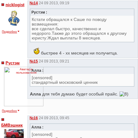
№14
24 09 2013, 09:19
nicklogist
Рустэм :
Кстати обращался к Саше по поводу
возмещения:
все сделал быстро, качественно и
Подробно
недорого.Также до этого обращался к другому
юристу:Ждал выплаты 8 месяцев.
быстрее 4 - xx месяцев ни получитца.
№15
24 09 2013, 09:21
Рустэм
Алла :
[censored]
стандартный московский ценник
Алла
для тебя думаю будет особый прайс.
Подробно
№16
24 09 2013, 09:45
БМВэшник
Алла :
[censored]