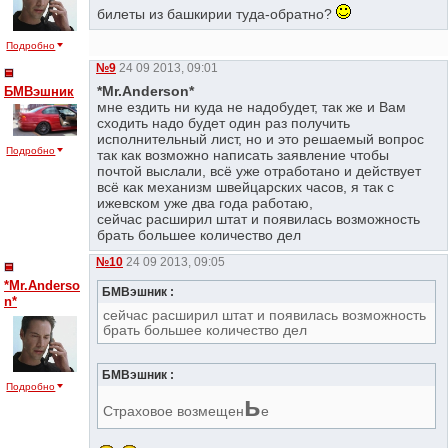
билеты из башкирии туда-обратно?
Подробно
№9
24 09 2013, 09:01
*Mr.Anderson*
БМВэшник
мне ездить ни куда не надобудет, так же и Вам
сходить надо будет один раз получить
исполнительный лист, но и это решаемый вопрос
Подробно
так как возможно написать заявление чтобы
почтой выслали, всё уже отработано и действует
всё как механизм швейцарских часов, я так с
ижевском уже два года работаю,
сейчас расширил штат и появилась возможность
брать большее количество дел
№10
24 09 2013, 09:05
*Mr.Anderso
БМВэшник :
n*
сейчас расширил штат и появилась возможность
брать большее количество дел
БМВэшник :
Подробно
ь
Страховое возмещен
е