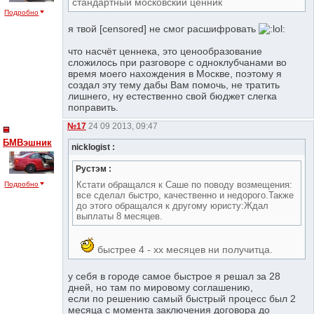
стандартный московский ценник
Подробно
я твой [censored] не смог расшифровать
что насчёт ценнека, это ценообразование
сложилось при разговоре с одноклубчанами во
время моего нахождения в Москве, поэтому я
создал эту тему дабы Вам помочь, не тратить
лишнего, ну естественно свой бюджет слегка
поправить.
№17
24 09 2013, 09:47
БМВэшник
nicklogist :
Рустэм :
Кстати обращался к Саше по поводу возмещения:
Подробно
все сделал быстро, качественно и недорого.Также
до этого обращался к другому юристу:Ждал
выплаты 8 месяцев.
быстрее 4 - xx месяцев ни получитца.
у себя в городе самое быстрое я решал за 28
дней, но там по мировому соглашению,
если по решению самый быстрый процесс был 2
месяца с момента заключения договора до