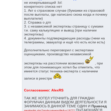
не изчерпывающий :lol:
конкретного списка нет
1. Акт о страховом случае (бумажки из страховой
после выплаты, где написано скока когда и почему
выплатили)
2. Справка о дтп
3. с независимой экспертизы страницу с сумами
т.е. саму калькуляцию и вывод (при наличии
экспертизы)
4. документы подтверждающие расходы (чеки на
телеграммы, эвакуатор и ещё что есть если есть)
Дополнительно переговорил с экспертами
оценщиками, производство независимой
экспертизы на расстоянии возможно
, при
этом для понимающих хотел бы отметить, что
имеется статус техника-эксперта с наличием
записи в реестре
Согласованно: AlexRS
ТАК ЖЕ ХОТЕЛ УТОЧНИТЬ ДЛЯ ГРАЖДАН
ФОРУМЧАН ДАННЫМ ВИДОМ ДЕЯТЕЛЬНОСТИ Я
ЗАНИМАЮСЬ В ДАННОЙ ТЕМЕ ОДИН И
Правоед
ПЫТАЮЩИЙСЯ
memberlist.php?mode=viewprofile&u=19772