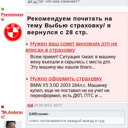
да
что она означает?
Рекомендуе
Рекомендуем почитать на
м
тему Выбью страховку/ я
вернулся с 28 стр.
Нужен ваш совет виновник дтп не
вписан в страховку
Всем привет! Ситуация такая: в машину
жену въехали и скрылись с места дтп.
Эту машину мы нашли благо...
Нужно оформить страховку
BMW X5 3.0D 2003 184л.с. Машинку
купил, еще не поставил ни на учет ни
переоформил, есть ДКП, ПТС и ...
№8
24 09 2013, 08:57
*Mr.Anderso
БМВэшник :
n*
плюс оплачивается каждый выезд в суд