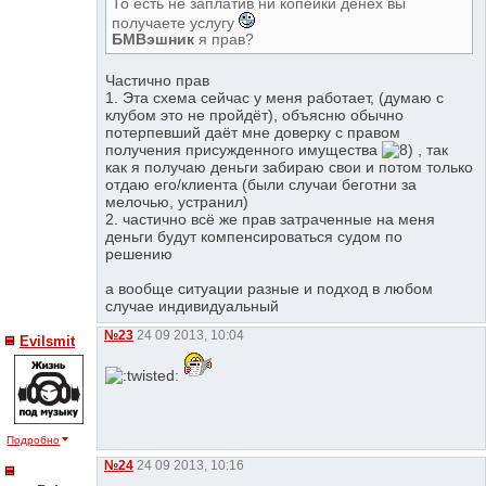
То есть не заплатив ни копейки денех вы
получаете услугу
БМВэшник
я прав?
Частично прав
1. Эта схема сейчас у меня работает, (думаю с
клубом это не пройдёт), объясню обычно
потерпевший даёт мне доверку с правом
получения присужденного имущества
, так
как я получаю деньги забираю свои и потом только
отдаю его/клиента (были случаи беготни за
мелочью, устранил)
2. частично всё же прав затраченные на меня
деньги будут компенсироваться судом по
решению
а вообще ситуации разные и подход в любом
случае индивидуальный
№23
24 09 2013, 10:04
Evilsmit
Подробно
№24
24 09 2013, 10:16