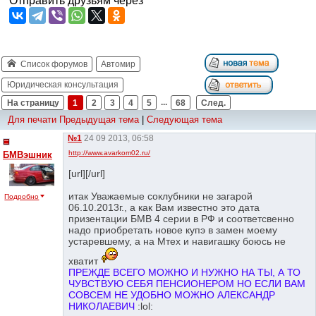
Отправить друзьям через
Список форумов
Автомир
Юридическая консультация
На страницу
1
2
3
4
5
...
68
След.
Для печати
Предыдущая тема
|
Следующая тема
№1
24 09 2013, 06:58
http://www.avarkom02.ru/
БМВэшник
[url][/url]
итак Уважаемые соклубники не загарой
Подробно
06.10.2013г., а как Вам известно это дата
призентации БМВ 4 серии в РФ и соответсвенно
надо приобретать новое купэ в замен моему
устаревшему, а на Мтех и навигашку боюсь не
хватит
ПРЕЖДЕ ВСЕГО МОЖНО И НУЖНО НА ТЫ, А ТО
ЧУВСТВУЮ СЕБЯ ПЕНСИОНЕРОМ НО ЕСЛИ ВАМ
СОВСЕМ НЕ УДОБНО МОЖНО АЛЕКСАНДР
НИКОЛАЕВИЧ
:lol: