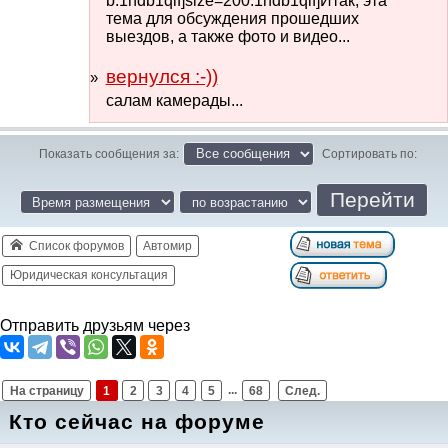
b:1ndb1qif]size=200:1ndb1qif]Итак, эта
тема для обсуждения прошедших
выездов, а также фото и видео...
вернулся :-))
салам камерады...
Показать сообщения за:
Сортировать по:
Список форумов
Автомир
Юридическая консультация
Отправить друзьям через
На страницу
1
2
3
4
5
...
68
След.
Кто сейчас на форуме