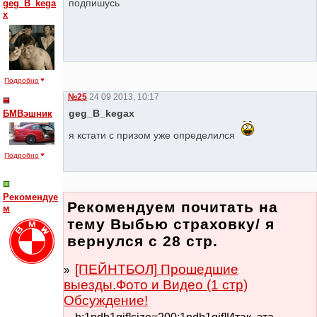
подпишусь
geg_B_kega
x
Подробно
№25
24 09 2013, 10:17
geg_B_kegax
БМВэшник
я кстати с призом уже определился
Подробно
Рекомендуе
Рекомендуем почитать на
м
тему Выбью страховку/ я
вернулся с 28 стр.
[ПЕЙНТБОЛ] Прошедшие
выезды.Фото и Видео (1 стр)
Обсуждение!