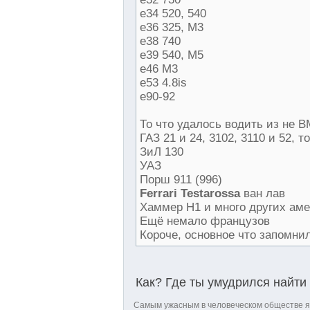
e34 520, 540
e36 325, M3
e38 740
e39 540, M5
e46 M3
e53 4.8is
e90-92
То что удалось водить из не B
ГАЗ 21 и 24, 3102, 3110 и 52, т
ЗиЛ 130
УАЗ
Порш 911 (996)
Ferrari Testarossa
ван лав
Хаммер H1 и много других аме
Ещё немало французов
Короче, основное что запомнил
Как? Где ты умудрился найти 
Самым ужасным в человеческом обществе 