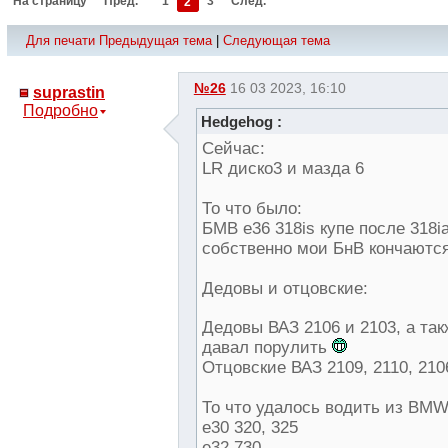
На страницу
Пред.
1
2
3
След.
Для печати
Предыдущая тема
|
Следующая тема
№26
16 03 2023, 16:10
suprastin
Подробно
Hedgehog :
Сейчас:
LR диско3 и мазда 6
То что было:
БМВ e36 318is купе после 318i
собственно мои БнВ кончаютс
Дедовы и отцовские:
Дедовы ВАЗ 2106 и 2103, а та
давал порулить
Отцовские ВАЗ 2109, 2110, 210
То что удалось водить из BMW
e30 320, 325
e32 730