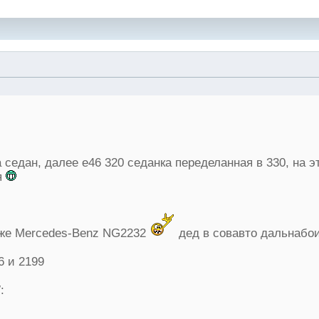
a седан, далее e46 320 седанка переделанная в 330, на э
я
кже Mercedes-Benz NG2232
дед в совавто дальнабои
6 и 2199
: