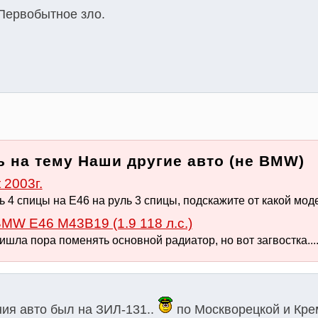
Первобытное зло.
 на тему Наши другие авто (не BMW)
2003г.
 4 спицы на Е46 на руль 3 спицы, подскажите от какой моде
MW E46 M43B19 (1.9 118 л.с.)
шла пора поменять основной радиатор, но вот загвостка.... 
ия авто был на ЗИЛ-131..
по Москворецкой и Кре