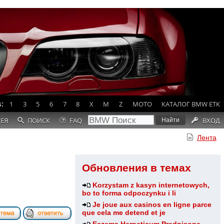
:
1
3
5
6
7
8
X
M
Z
MOTO
КАТАЛОГ BMW ETK
РЕЯ
ПОИСК
FAQ
ВХОД
Лента
Обновления в темах
Korzystam z kasyn internetowych,
bo to forma odpoczynku i li
Je joue aux casinos en ligne parce
que cela me detend et je