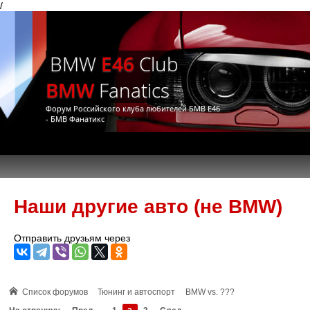
/
BMW
E46
Club
BMW
Fanatics
Форум Российского клуба любителей БМВ Е46
- БМВ Фанатикс
Наши другие авто (не BMW)
Отправить друзьям через
Список форумов
Тюнинг и автоспорт
BMW vs. ???