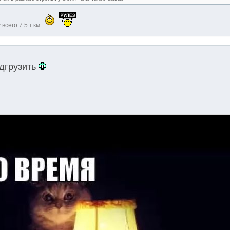
 всего 7.5 т.км
одгрузить