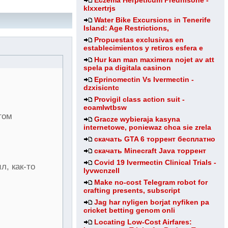
Eczema Herpeticum Prednisone -
klxxertrjs
Water Bike Excursions in Tenerife
Island: Age Restrictions,
Propuestas exclusivas en
establecimientos y retiros esfera e
Hur kan man maximera nojet av att
spela pa digitala casinon
Eprinomectin Vs Ivermectin -
dzxisicntc
Provigil class action suit -
eoamlwtbsw
том
Gracze wybieraja kasyna
internetowe, poniewaz chca sie zrela
скачать GTA 6 торрент бесплатно
скачать Minecraft Java торрент
Covid 19 Ivermectin Clinical Trials -
л, как-то
lyvwcnzell
Make no-cost Telegram robot for
crafting presents, subscript
Jag har nyligen borjat nyfiken pa
cricket betting genom onli
Locating Low-Cost Airfares: