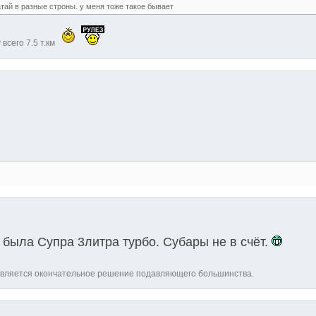
атай в разные строны. у меня тоже такое бывает
 всего 7.5 т.км
 была Супра 3литра турбо. Субары не в счёт.
является окончательное решение подавляющего большинства.