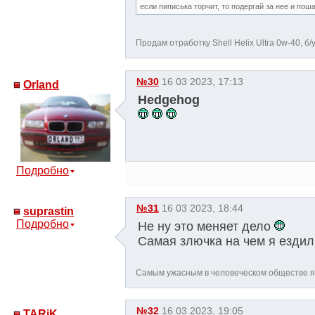
если пиписька торчит, то подергай за нее и пош
Продам отработку Shell Helix Ultra 0w-40, б/у
№30
16 03 2023, 17:13
Orland
Hedgehog
Подробно
№31
16 03 2023, 18:44
suprastin
Подробно
Не ну это меняет дело
Самая злючка на чем я ездил
Самым ужасным в человеческом обществе 
№32
16 03 2023, 19:05
TARiK