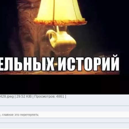
.jpeg [ 29.52 KIB | Просмотров: 4861 ]
о, главное это перетерпеть