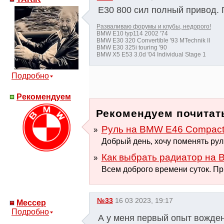
Е30 800 сил полный привод. 
Разваливаю форумы и клубы, недорого!
BMW E10 typ114 2002 '74
BMW E30 320 Convertible '93 MTechnik II
BMW E30 325i touring '90
BMW X5 E53 3.0d '04 Individual Stage 1
Подробно
Рекомендуем
Рекомендуем почитать
Руль на BMW E46 Compact 
Добрый день, хочу поменять руль
Как выбрать радиатор на B
Всем доброго времени суток. При
№33
16 03 2023, 19:17
Мессер
Подробно
А у меня первый опыт вожден