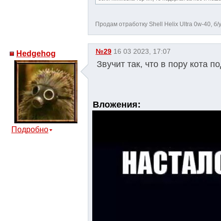
Продам отработку Shell Helix Ultra 0w-40, б/у
№29
16 03 2023, 17:07
Hedgehog
Звучит так, что в пору кота п
Вложения:
Подробно