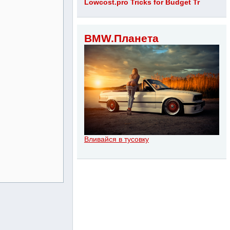
Lowcost.pro Tricks for Budget Tr
BMW.Планета
Вливайся в тусовку