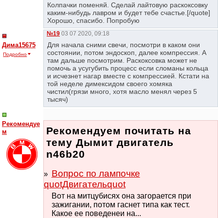
Колпачки поменяй. Сделай лайтовую раскоксовку
каким-нибудь лавром и будет тебе счастье.[/quote]
Хорошо, спасибо. Попробую
№19
03 07 2020, 09:18
Для начала сними свечи, посмотри в каком они
Дима15675
состоянии, потом эндоскоп, далее компрессия. А
Подробно
там дальше посмотрим. Раскоксовка может не
помочь а усугубить процесс если сломаны кольца
и исчезнет нагар вместе с компрессией. Кстати на
той неделе димексидом своего хомяка
чистил(грязи много, хотя масло менял через 5
тысяч)
Рекомендуе
Рекомендуем почитать на
м
тему Дымит двигатель
n46b20
Вопрос по лампочке
quotДвигательquot
Вот на митцубисях она загорается при
зажигании, потом гаснет типа как тест.
Какое ее поведенеи на...