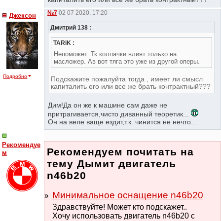
№7
02 07 2020, 17:20
Джексон
Дмитрий 138 :
TARiK :
Непоможет. Тк колпачки влият только на
масложер. Ав вот тяга это уже из другой оперы.
Подробно
Подскажите пожалуйта тогда , имеет ли смысл
капиталить его или все же брать контрактный???
Дим!Да он же к машине сам даже не
притрагивается,чисто диванный теоретик...
Он на веле ваще ездит,т.к. чинится не нечто...
Рекомендуе
Рекомендуем почитать на
м
тему Дымит двигатель
n46b20
Минимальное оснащение n46b20
Здравствуйте! Может кто подскажет..
Хочу использовать двигатель n46b20 с