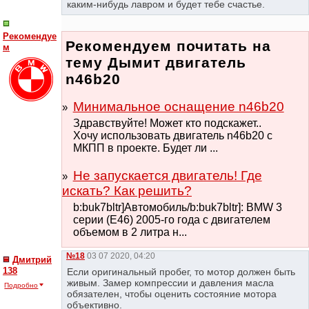
каким-нибудь лавром и будет тебе счастье.
Рекомендуе
Рекомендуем почитать на
м
тему Дымит двигатель
n46b20
Минимальное оснащение n46b20
Здравствуйте! Может кто подскажет..
Хочу использовать двигатель n46b20 с
МКПП в проекте. Будет ли ...
Не запускается двигатель! Где
искать? Как решить?
b:buk7bltr]Автомобиль/b:buk7bltr]: BMW 3
серии (E46) 2005-го года с двигателем
объемом в 2 литра н...
№18
03 07 2020, 04:20
Дмитрий
138
Если оригинальный пробег, то мотор должен быть
живым. Замер компрессии и давления масла
Подробно
обязателен, чтобы оценить состояние мотора
объективно.