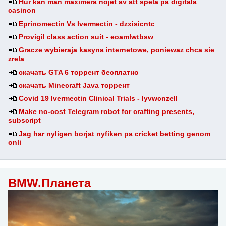
Hur kan man maximera nojet av att spela pa digitala
casinon
Eprinomectin Vs Ivermectin - dzxisicntc
Provigil class action suit - eoamlwtbsw
Gracze wybieraja kasyna internetowe, poniewaz chca sie
zrela
скачать GTA 6 торрент бесплатно
скачать Minecraft Java торрент
Covid 19 Ivermectin Clinical Trials - lyvwcnzell
Make no-cost Telegram robot for crafting presents,
subscript
Jag har nyligen borjat nyfiken pa cricket betting genom
onli
BMW.Планета