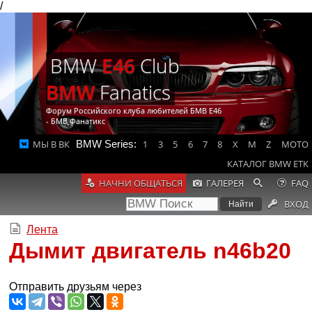
/
BMW
E46
Club
BMW
Fanatics
Форум Российского клуба любителей БМВ Е46
- БМВ Фанатикс
МЫ В ВК
BMW Series:
1
3
5
6
7
8
X
M
Z
MOTO
КАТАЛОГ BMW ETK
НАЧНИ ОБЩАТЬСЯ
ГАЛЕРЕЯ
FAQ
ВХОД
Лента
Дымит двигатель n46b20
Отправить друзьям через