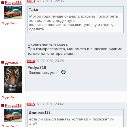
№13
02 07 2020, 22:35
Fedya316
Tartar :
Мотор года лучше сначала вскрыть посмотреть
хон,если есть подкинуть
Подробно
колечки,колпачки,вкладыши,цепь,ну и голову
сделать.
Охренененный совет.
Про компрессометр, манометр и эндоскоп видимо
только на юпитере знают.
№14
02 07 2020, 23:25
Джексон
Fedya316
.Заждались уже...
Подробно
№15
02 07 2020, 23:42
Fedya316
Дмитрий 138 :
есть ли смысл менять колпачки и поможет ли
это?
Подробно