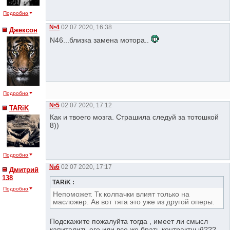
Подробно
№4
02 07 2020, 16:38
Джексон
N46...близка замена мотора..
Подробно
№5
02 07 2020, 17:12
TARiK
Как и твоего мозга. Страшила следуй за тотошкой
8))
Подробно
№6
02 07 2020, 17:17
Дмитрий
138
TARiK :
Подробно
Непоможет. Тк колпачки влият только на
масложер. Ав вот тяга это уже из другой оперы.
Подскажите пожалуйта тогда , имеет ли смысл
капиталить его или все же брать контрактный???