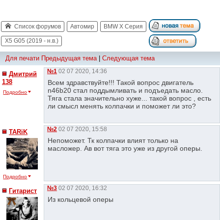
Список форумов
Автомир
BMW X Серия
X5 G05 (2019 - н.в.)
Для печати
Предыдущая тема
|
Следующая тема
№1
02 07 2020, 14:36
Дмитрий
138
Всем здравствуйте!!! Такой вопрос двигатель
n46b20 стал поддымливать и подъедать масло.
Подробно
Тяга стала значительно хуже... такой вопрос , есть
ли смысл менять колпачки и поможет ли это?
№2
02 07 2020, 15:58
TARiK
Непоможет. Тк колпачки влият только на
масложер. Ав вот тяга это уже из другой оперы.
Подробно
№3
02 07 2020, 16:32
Гитарист
Из кольцевой оперы