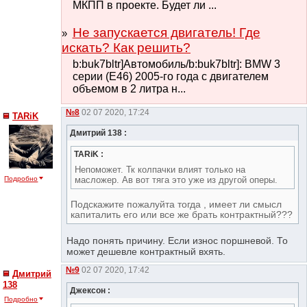
МКПП в проекте. Будет ли ...
Не запускается двигатель! Где
искать? Как решить?
b:buk7bltr]Автомобиль/b:buk7bltr]: BMW 3
серии (E46) 2005-го года с двигателем
объемом в 2 литра н...
№8
02 07 2020, 17:24
TARiK
Дмитрий 138 :
TARiK :
Непоможет. Тк колпачки влият только на
масложер. Ав вот тяга это уже из другой оперы.
Подробно
Подскажите пожалуйта тогда , имеет ли смысл
капиталить его или все же брать контрактный???
Надо понять причину. Если износ поршневой. То
может дешевле контрактный вхять.
№9
02 07 2020, 17:42
Дмитрий
138
Джексон :
Подробно