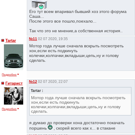
Его тут всем впаривал бывший хоз этого форума
Саша...
После этого все пошло,поехало...
Так что это не мнение,а собственная история..
№11
02 07 2020, 19:35
Tartar
Мотор года лучше сначала вскрыть посмотреть
хон,если есть подкинуть
колечки,колпачки,вкладыши,цепь,ну и голову
сделать.
Подробно
№12
02 07 2020, 22:07
Гитарист
Tartar :
Мотор года лучше сначала вскрыть посмотреть
хон,если есть подкинуть
колечки,колпачки,вкладыши,цепь,ну и голову
Подробно
сделать.
я думаю до проверки хона достаточно покачать
поршень
, скорей всего как х... в стакане