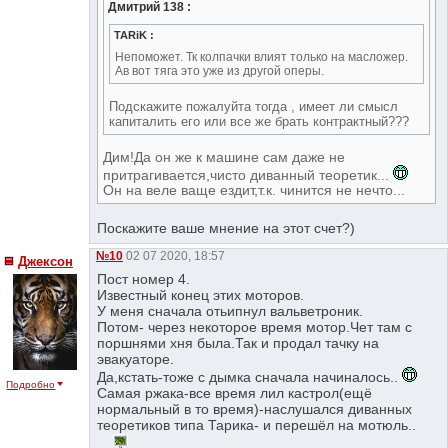
Дмитрий 138 :
TARiK :
Непоможет. Тк колпачки влият только на масложер.
Ав вот тяга это уже из другой оперы.
Подскажите пожалуйта тогда , имеет ли смысл
капиталить его или все же брать контрактный???
Дим!Да он же к машине сам даже не
притрагивается,чисто диванный теоретик...
Он на веле ваще ездит,т.к. чинится не нечто...
Поскажите ваше мнение на этот счет?)
№10
02 07 2020, 18:57
Джексон
Пост номер 4.
Известный конец этих моторов.
У меня сначала отьипнул вальветроник.
Потом- через некоторое время мотор.Чет там с
поршнями хня была.Так и продал тачку на
эвакуаторе.
Да,кстать-тоже с дымка сначала начиналось..
Подробно
Самая ржака-все время лил кастрол(ещё
нормальный в то время)-наслушался диванных
теоретиков типа Тарика- и перешёл на мотюль..