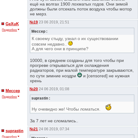
ещё на волгах 1900 лохматых годов. Они зимой
должны были отсекать поток воздуха чтобы мотор
не мерз.
№19
23 06 2019, 21:51
GeXuK
Подробно
Мессер :
К своему стыду, узнал о их существовании
совсем недавно..
А для чего они в принципе?
10000, в среднем созданы для того чтобы при
прогреве открываться для охлаждения
радиаторов, при малой температуре закрываются,
по сути зимние ноздри
и [censored] не нужная
хрень
№20
24 06 2019, 01:08
Мессер
Подробно
suprastin :
Ну очевидно же! Чтобы ломаться.
За 7 лет не сломались..
№21
24 06 2019, 07:34
suprastin
Подробно