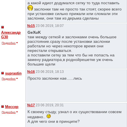
а какой идиот додумался сетку то туда поставить
заслонки там не просто так стоят, скорее всего
при установке сильно прижали или сломали эти
заслонки, они там из дерьма сделаны
№15
23 06 2019, 18:07
GeXuK
Александр
там между сеткой и заслонками очень большое
G30
расстояние.сразу после установки заслонки
Подробно
работали но через некоторое время они
перестали открываться.
а поставили сетку за тем что бы не попасть на
замену радиатора,в роднойрешетке уж очень
большие щели
№16
23 06 2019, 18:13
suprastin
Просто заслонки нае......лись
Подробно
№17
23 06 2019, 20:31
Мессер
К своему стыду, узнал о их существовании совсем
Подробно
недавно..
А для чего они в принципе?