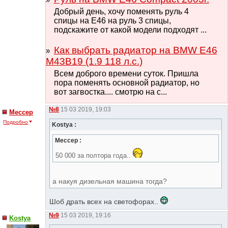
Добрый день, хочу поменять руль 4
спицы на Е46 на руль 3 спицы,
подскажите от какой модели подходят ...
Как выбрать радиатор на BMW E46
M43B19 (1.9 118 л.с.)
Всем доброго времени суток. Пришла
пора поменять основной радиатор, но
вот загвостка.... смотрю на с...
№8
15 03 2019, 19:03
Мессер
Подробно
Kostya :
Мессер :
50 000 за полтора года..
а накyя дизельная машина тогда?
Шоб драть всех на светофорах..
№9
15 03 2019, 19:16
Kostya