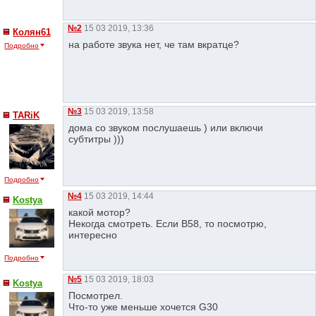
№2
15 03 2019, 13:36
Колян61
на работе звука нет, че там вкратце?
Подробно
№3
15 03 2019, 13:58
TARiK
дома со звуком послушаешь ) или включи
субтитры )))
Подробно
№4
15 03 2019, 14:44
Kostya
какой мотор?
Некогда смотреть. Если В58, то посмотрю,
интересно
Подробно
№5
15 03 2019, 18:03
Kostya
Посмотрел.
Что-то уже меньше хочется G30