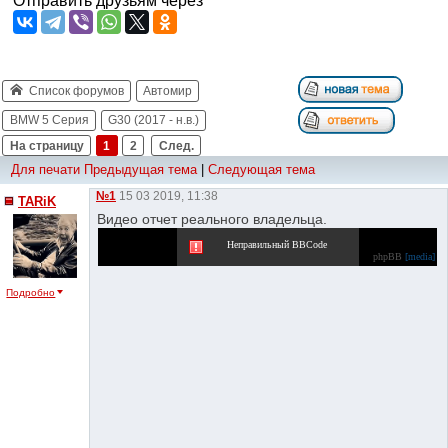
Отправить друзьям через
Список форумов
Автомир
BMW 5 Серия
G30 (2017 - н.в.)
На страницу
1
2
След.
Для печати
Предыдущая тема
|
Следующая тема
№1
15 03 2019, 11:38
TARiK
Видео отчет реального владельца.
Неправильный BBCode
phpBB
[media]
Подробно