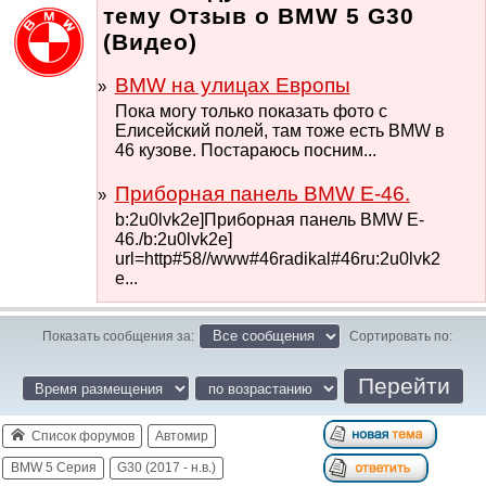
тему Отзыв о BMW 5 G30
(Видео)
BMW на улицах Европы
Пока могу только показать фото с
Елисейский полей, там тоже есть BMW в
46 кузове. Постараюсь посним...
Приборная панель BMW E-46.
b:2u0lvk2e]Приборная панель BMW E-
46./b:2u0lvk2e]
url=http#58//www#46radikal#46ru:2u0lvk2
e...
Показать сообщения за:
Сортировать по:
Список форумов
Автомир
BMW 5 Серия
G30 (2017 - н.в.)