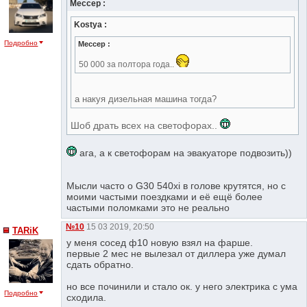
Мессер :
Kostya :
Подробно
Мессер :
50 000 за полтора года..
а накyя дизельная машина тогда?
Шоб драть всех на светофорах..
ага, а к светофорам на эвакуаторе подвозить))
Мысли часто о G30 540xi в голове крутятся, но с
моими частыми поездками и её ещё более
частыми поломками это не реально
№10
15 03 2019, 20:50
TARiK
у меня сосед ф10 новую взял на фарше.
первые 2 мес не вылезал от диллера уже думал
сдать обратно.
но все починили и стало ок. у него электрика с ума
Подробно
сходила.