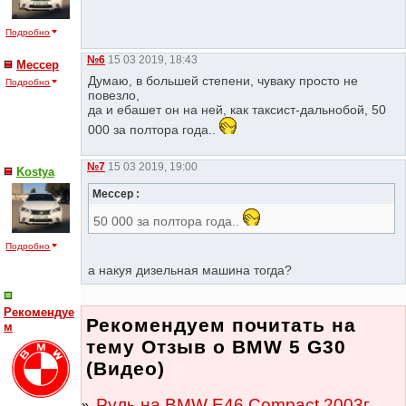
Подробно
№6
15 03 2019, 18:43
Мессер
Думаю, в большей степени, чуваку просто не
Подробно
повезло,
да и ебашет он на ней, как таксист-дальнобой, 50
000 за полтора года..
№7
15 03 2019, 19:00
Kostya
Мессер :
50 000 за полтора года..
Подробно
а накyя дизельная машина тогда?
Рекомендуе
Рекомендуем почитать на
м
тему Отзыв о BMW 5 G30
(Видео)
Руль на BMW E46 Compact 2003г.