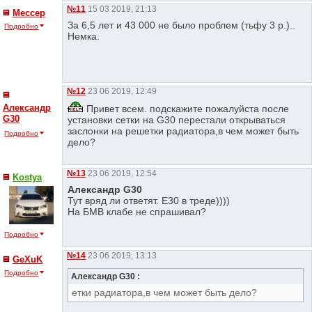
№11
15 03 2019, 21:13
Мессер
За 6,5 лет и 43 000 не было проблем (тьфу 3 р.)..
Подробно
Немка.
№12
23 06 2019, 12:49
Александр
Привет всем. подскажите пожалуйста после
G30
установки сетки на G30 перестали открываться
заслонки на решетки радиатора,в чем может быть
Подробно
дело?
№13
23 06 2019, 12:54
Kostya
Александр G30
Тут вряд ли ответят. Е30 в треде))))
На БМВ клабе не спрашивал?
Подробно
№14
23 06 2019, 13:13
GeXuK
Подробно
Александр G30 :
етки радиатора,в чем может быть дело?