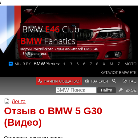
/
BMW
E46
Club
BMW
Fanatics
Форум Российского клуба любителей БМВ Е46
- БМВ Фанатикс
МЫ В ВК
BMW Series:
1
3
5
6
7
8
X
M
Z
MOTO
КАТАЛОГ BMW ETK
НАЧНИ ОБЩАТЬСЯ
ГАЛЕРЕЯ
FAQ
ВХОД
Лента
Отзыв о BMW 5 G30
(Видео)