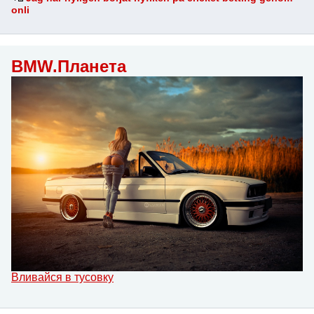
onli
BMW.Планета
Вливайся в тусовку