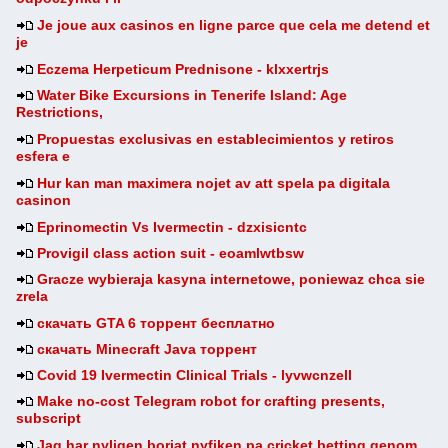
Je joue aux casinos en ligne parce que cela me detend et
je
Eczema Herpeticum Prednisone - klxxertrjs
Water Bike Excursions in Tenerife Island: Age
Restrictions,
Propuestas exclusivas en establecimientos y retiros
esfera e
Hur kan man maximera nojet av att spela pa digitala
casinon
Eprinomectin Vs Ivermectin - dzxisicntc
Provigil class action suit - eoamlwtbsw
Gracze wybieraja kasyna internetowe, poniewaz chca sie
zrela
скачать GTA 6 торрент бесплатно
скачать Minecraft Java торрент
Covid 19 Ivermectin Clinical Trials - lyvwcnzell
Make no-cost Telegram robot for crafting presents,
subscript
Jag har nyligen borjat nyfiken pa cricket betting genom