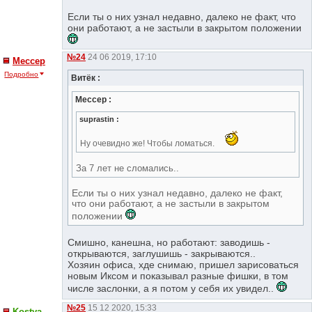
Если ты о них узнал недавно, далеко не факт, что
они работают, а не застыли в закрытом положении
№24
24 06 2019, 17:10
Мессер
Подробно
Витёк :
Мессер :
suprastin :
Ну очевидно же! Чтобы ломаться.
За 7 лет не сломались..
Если ты о них узнал недавно, далеко не факт,
что они работают, а не застыли в закрытом
положении
Смишно, канешна, но работают: заводишь -
открываются, заглушишь - закрываются..
Хозяин офиса, хде снимаю, пришел зарисоваться
новым Иксом и показывал разные фишки, в том
числе заслонки, а я потом у себя их увидел..
№25
15 12 2020, 15:33
Kostya