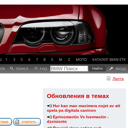
:
1
3
5
6
7
8
X
M
Z
MOTO
КАТАЛОГ BMW ETK
РЕЯ
ПОИСК
FAQ
ВХОД
Лента
Обновления в темах
Hur kan man maximera nojet av att
spela pa digitala casinon
Eprinomectin Vs Ivermectin -
dzxisicntc