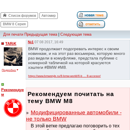
Список форумов
Автомир
BMW 8 Серия
Для печати
Предыдущая тема
|
Следующая тема
№1
07 08 2017, 16:49
TARiK
BMW продолжает подогревать интерес к своим
новинкам, и на этот раз восьмерка, которую много
раз видели в комуфляже, предстала публике с
номерной табличкой на которой красуются
хэштеги #BMW #M8.
Подробно
https://www.bmwstyle.ru/8-bmw-world/6-b ... 8-accesor/
Рекомендуе
Рекомендуем почитать на
м
тему BMW M8
Модифицированные автомобили -
не только BMW
В этой ветке предлагаю поговорить о тех