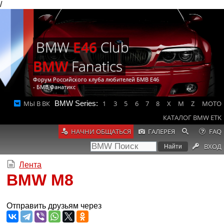
/
BMW
E46
Club
BMW
Fanatics
Форум Российского клуба любителей БМВ Е46
- БМВ Фанатикс
МЫ В ВК
BMW Series:
1
3
5
6
7
8
X
M
Z
MOTO
КАТАЛОГ BMW ETK
НАЧНИ ОБЩАТЬСЯ
ГАЛЕРЕЯ
FAQ
ВХОД
Лента
BMW M8
Отправить друзьям через