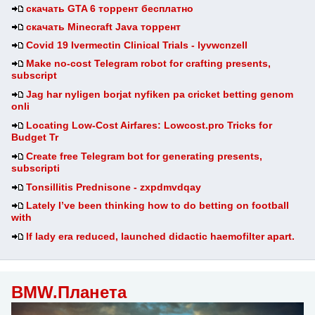
скачать GTA 6 торрент бесплатно
скачать Minecraft Java торрент
Covid 19 Ivermectin Clinical Trials - lyvwcnzell
Make no-cost Telegram robot for crafting presents,
subscript
Jag har nyligen borjat nyfiken pa cricket betting genom
onli
Locating Low-Cost Airfares: Lowcost.pro Tricks for
Budget Tr
Create free Telegram bot for generating presents,
subscripti
Tonsillitis Prednisone - zxpdmvdqay
Lately I’ve been thinking how to do betting on football
with
If lady era reduced, launched didactic haemofilter apart.
BMW.Планета