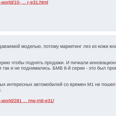
orld/10- ... r-e31.html
ваемой моделью, потому маркетинг лез из кожи вон
серию чтобы поднять продажи. И пичкали инновацио
 так и не поднимались. БМВ 8-й серии - это был пр
мых интересных автомобилей со времен М1 не пошел
.
-world/281 ... mw-m8-e31/