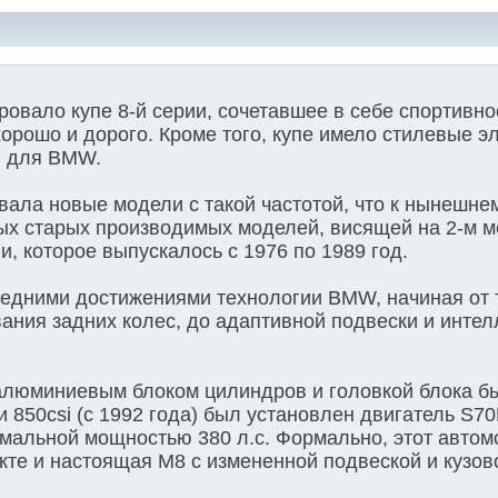
овало купе 8-й серии, сочетавшее в себе спортивно
хорошо и дорого. Кроме того, купе имело стилевые э
и для BMW.
ала новые модели с такой частотой, что к нынешне
ых старых производимых моделей, висящей на 2-м ме
и, которое выпускалось с 1976 по 1989 год.
ледними достижениями технологии BMW, начиная от 
ания задних колес, до адаптивной подвески и инте
алюминиевым блоком цилиндров и головкой блока бы
и 850csi (с 1992 года) был установлен двигатель S7
имальной мощностью 380 л.с. Формально, этот авто
екте и настоящая M8 с измененной подвеской и кузов