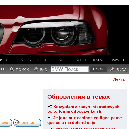
:
1
3
5
6
7
8
X
M
Z
MOTO
КАТАЛОГ BMW ETK
РЕЯ
ПОИСК
FAQ
ВХОД
Лента
Обновления в темах
Korzystam z kasyn internetowych,
bo to forma odpoczynku i li
Je joue aux casinos en ligne parce
que cela me detend et je