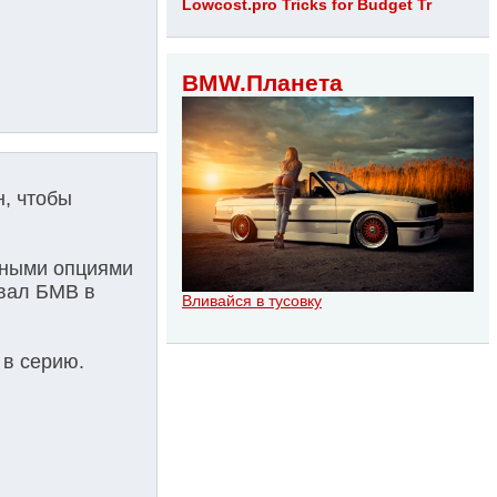
Lowcost.pro Tricks for Budget Tr
BMW.Планета
, чтобы
нными опциями
овал БМВ в
Вливайся в тусовку
 в серию.