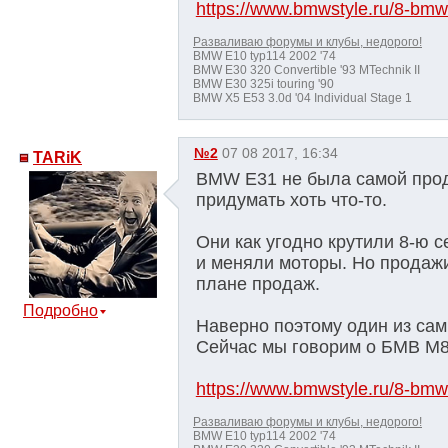
https://www.bmwstyle.ru/8-bmw-w
Разваливаю форумы и клубы, недорого!
BMW E10 typ114 2002 '74
BMW E30 320 Convertible '93 MTechnik II
BMW E30 325i touring '90
BMW X5 E53 3.0d '04 Individual Stage 1
№2
07 08 2017, 16:34
TARiK
BMW E31 не была самой прода
придумать хоть что-то.
Они как угодно крутили 8-ю 
и меняли моторы. Но продажи
плане продаж.
Подробно
Наверно поэтому один из са
Сейчас мы говорим о БМВ М8
https://www.bmwstyle.ru/8-bmw
Разваливаю форумы и клубы, недорого!
BMW E10 typ114 2002 '74