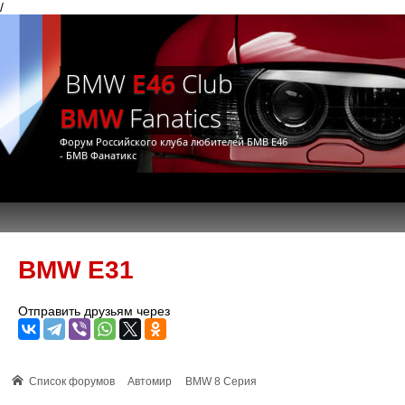
/
BMW
E46
Club
BMW
Fanatics
Форум Российского клуба любителей БМВ Е46
- БМВ Фанатикс
BMW E31
Отправить друзьям через
Список форумов
Автомир
BMW 8 Серия