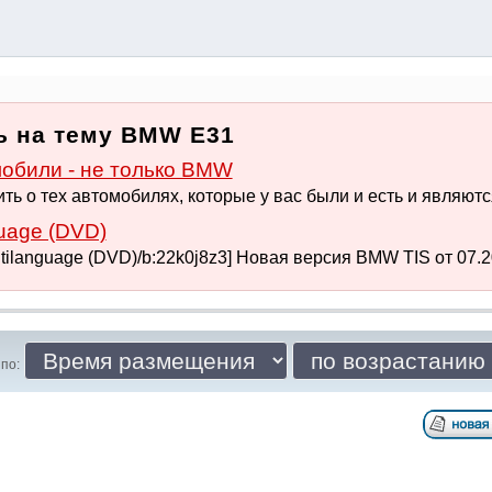
ь на тему BMW E31
били - не только BMW
ть о тех автомобилях, которые у вас были и есть и являются 
uage (DVD)
tilanguage (DVD)/b:22k0j8z3] Новая версия BMW TIS от 07.20
по: