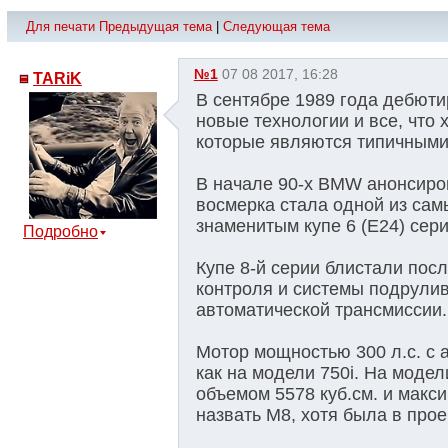
Для печати
Предыдущая тема
|
Следующая тема
№1
07 08 2017, 16:28
TARiK
В сентябре 1989 года дебютир
новые технологии и все, что 
которые являются типичным
В начале 90-х BMW анонсиров
восмерка стала одной из сам
знаменитым купе 6 (E24) сери
Подробно
Купе 8-й серии блистали пос
контроля и системы подрулив
автоматической трансмиссии.
Мотор мощностью 300 л.с. с 
как на модели 750i. На модел
объемом 5578 куб.см. и макс
назвать M8, хотя была в про