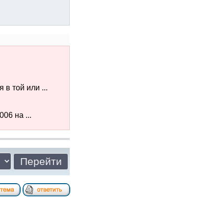
в той или ...
06 на ...