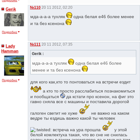
Подробно
№110
20 11 2012, 02:20
Gerik
мда-а-а-а тухляк
одна белая е46 более менее
и та без ксенона
Подробно
№111
20 11 2012, 07:35
Lady
Hamman
Gerik :
мда-а-а-а тухляк
одна белая е46 более
менее и та без ксенона
Подробно
для кого как,кто то понтоваться на встречи ездит
а кто то просто расслабиться познакомиться
и пообщаться
да кстати про ксенон, на фиг это
гавно сняла все с машины и поставила дорогой
галоген светит не хуже
не важно на каком
ведре ты ездишь важно какой ты человек
встреча на ура прошла
у этой
белой комлектуха такая, что во сне не снилась
салон один в таком экземпляре да и музыка там