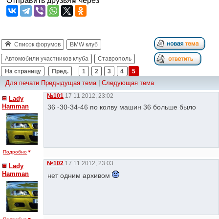
Отправить друзьям через
Список форумов
BMW клуб
Автомобили участников клуба
Ставрополь
На страницу
Пред.
1
2
3
4
5
Для печати
Предыдущая тема
|
Следующая тема
№101
17 11 2012, 23:02
Lady
Hamman
36 -30-34-46 по колву машин 36 больше было
Подробно
№102
17 11 2012, 23:03
Lady
Hamman
нет одним архивом