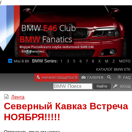
/
BMW
E46
Club
BMW
Fanatics
Форум Российского клуба любителей БМВ Е46
- БМВ Фанатикс
МЫ В ВК
BMW Series:
1
3
5
6
7
8
X
M
Z
MOTO
КАТАЛОГ BMW ETK
НАЧНИ ОБЩАТЬСЯ
ГАЛЕРЕЯ
FAQ
ВХОД
Лента
Северный Кавказ Встреча
НОЯБРЯ!!!!!