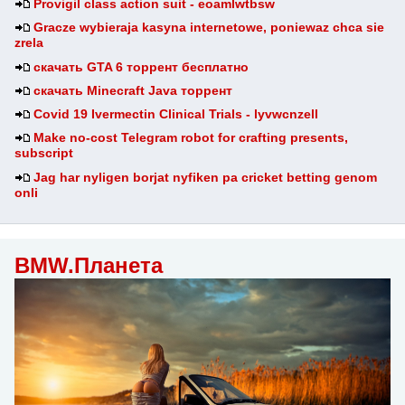
Provigil class action suit - eoamlwtbsw
Gracze wybieraja kasyna internetowe, poniewaz chca sie
zrela
скачать GTA 6 торрент бесплатно
скачать Minecraft Java торрент
Covid 19 Ivermectin Clinical Trials - lyvwcnzell
Make no-cost Telegram robot for crafting presents,
subscript
Jag har nyligen borjat nyfiken pa cricket betting genom
onli
BMW.Планета