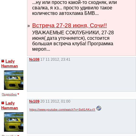
...ну или просто какой-то сходняк, или
свалка, я хз... просто удивило такое
количество автохлама БМВ...
Встреча 27-28 июня, Сочи!!
УВАЖАЕМЫЕ СОКЛУБНИКИ, 27-28
июня( дата уточняется), состоится
большая встреча клуба! Программа
мероп...
№108
17 11 2012, 23:41
Lady
Hamman
Подробно
№109
20 11 2012, 01:00
Lady
Hamman
https://www.youtube.com/watch?v=Ssfi1AKs-tY