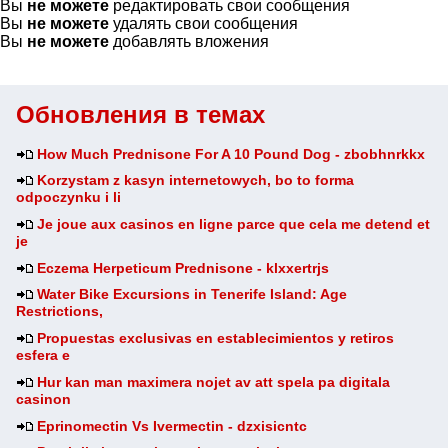
Вы
не можете
редактировать свои сообщения
Вы
не можете
удалять свои сообщения
Вы
не можете
добавлять вложения
Обновления в темах
How Much Prednisone For A 10 Pound Dog - zbobhnrkkx
Korzystam z kasyn internetowych, bo to forma
odpoczynku i li
Je joue aux casinos en ligne parce que cela me detend et
je
Eczema Herpeticum Prednisone - klxxertrjs
Water Bike Excursions in Tenerife Island: Age
Restrictions,
Propuestas exclusivas en establecimientos y retiros
esfera e
Hur kan man maximera nojet av att spela pa digitala
casinon
Eprinomectin Vs Ivermectin - dzxisicntc