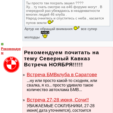
Ты просто так посрать зашел ????
Ху....ту гнать смотрю на е46 форуме могут . В
очередной раз убеждаюсь в неадекватности
многих людей 46 клуба .
Народ очнитесь и спуститесь с неба , касается
пупов земли
Артур не обращай внимания
все супер
молодцы
Рекомендуе
Рекомендуем почитать на
м
тему Северный Кавказ
Встреча НОЯБРЯ!!!!!
Встреча БМВклуба в Саратове
...ну или просто какой-то сходняк, или
свалка, я хз... просто удивило такое
количество автохлама БМВ...
Встреча 27-28 июня, Сочи!!
УВАЖАЕМЫЕ СОКЛУБНИКИ, 27-28
июня( дата уточняется), состоится