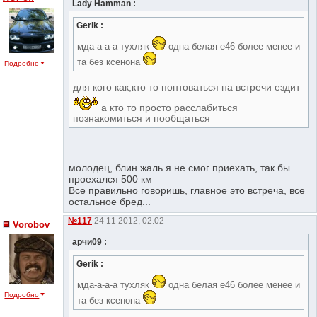
Lady Hamman :
Gerik :
мда-а-а-а тухляк
одна белая е46 более менее и
та без ксенона
Подробно
для кого как,кто то понтоваться на встречи ездит
а кто то просто расслабиться
познакомиться и пообщаться
молодец, блин жаль я не смог приехать, так бы
проехался 500 км
Все правильно говоришь, главное это встреча, все
остальное бред...
№117
24 11 2012, 02:02
Vorobov
арчи09 :
Gerik :
мда-а-а-а тухляк
одна белая е46 более менее и
Подробно
та без ксенона