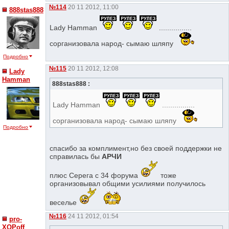
№114
20 11 2012, 11:00
888stas888
Lady Hamman
................
сорганизовала народ- сымаю шляпу
Подробно
№115
20 11 2012, 12:08
Lady
Hamman
888stas888 :
Lady Hamman
................
сорганизовала народ- сымаю шляпу
Подробно
спасибо за комплимент,но без своей поддержки не
справилась бы
АРЧИ
плюс Серега с 34 форума
тоже
организовывал общими усилиями получилось
веселье
№116
24 11 2012, 01:54
pro-
XOPoff