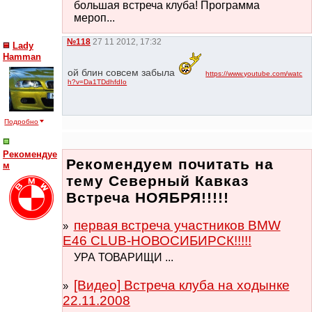
большая встреча клуба! Программа
мероп...
№118
27 11 2012, 17:32
Lady
Hamman
ой блин совсем забыла
https://www.youtube.com/watc
h?v=Da1TDdhfdIo
Подробно
Рекомендуе
Рекомендуем почитать на
м
тему Северный Кавказ
Встреча НОЯБРЯ!!!!!
первая встреча участников BMW
E46 CLUB-НОВОСИБИРСК!!!!!
УРА ТОВАРИЩИ ...
[Видео] Встреча клуба на ходынке
22.11.2008