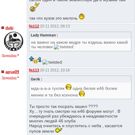
так что кузов это мелочь
№112
20 11 2012, 08:13
duki
Lady Hamman :
не важно на каком ведре ты ездишь важно какой
ты человек
Подробно
№113
20 11 2012, 10:16
арчи09
Подробно
Gerik :
мда-а-а-а тухляк
одна белая е46 более
менее и та без ксенона
Ты просто так посрать зашел ????
Ху....ту гнать смотрю на е46 форуме могут . В
очередной раз убеждаюсь в неадекватности
многих людей 46 клуба .
Народ очнитесь и спуститесь с неба , касается
пупов земли