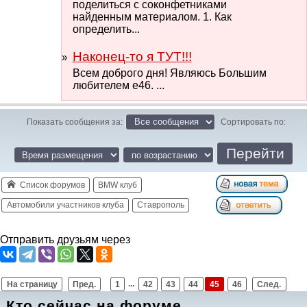
поделиться с соконфетниками
найденным материалом. 1. Как
определить...
Наконец-то я ТУТ!!!
Всем доброго дня! Являюсь Большим
любителем е46. ...
Показать сообщения за:
Сортировать по:
Список форумов
BMW клуб
Автомобили участников клуба
Ставрополь
Отправить друзьям через
На страницу
Пред.
1
...
42
43
44
45
46
След.
Кто сейчас на форуме