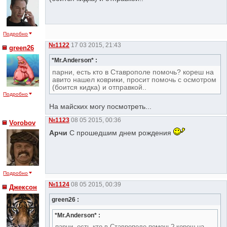
Подробно
№1122
17 03 2015, 21:43
green26
*Mr.Anderson* :
парни, есть кто в Ставрополе помочь? кореш на
авито нашел коврики, просит помочь с осмотром
(боится кидка) и отправкой..
Подробно
На майских могу посмотреть...
№1123
08 05 2015, 00:36
Vorobov
Арчи
С прошедшим днем рождения
Подробно
№1124
08 05 2015, 00:39
Джексон
green26 :
*Mr.Anderson* :
парни, есть кто в Ставрополе помочь? кореш на