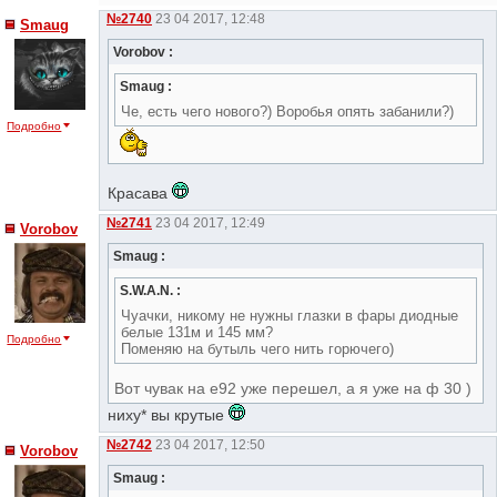
№2740
23 04 2017, 12:48
Smaug
Vorobov :
Smaug :
Че, есть чего нового?) Воробья опять забанили?)
Подробно
Красава
№2741
23 04 2017, 12:49
Vorobov
Smaug :
S.W.A.N. :
Чуачки, никому не нужны глазки в фары диодные
белые 131м и 145 мм?
Подробно
Поменяю на бутыль чего нить горючего)
Вот чувак на е92 уже перешел, а я уже на ф 30 )
ниху* вы крутые
№2742
23 04 2017, 12:50
Vorobov
Smaug :