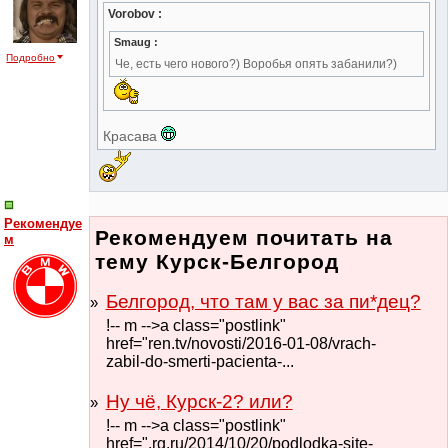
Vorobov :
Smaug :
Подробно
Че, есть чего нового?) Воробья опять забанили?)
Красава
Рекомендуе
Рекомендуем почитать на
м
тему Курск-Белгород
Белгород, что там у вас за пи*дец?
!-- m -->a class="postlink"
href="ren.tv/novosti/2016-01-08/vrach-
zabil-do-smerti-pacienta-...
Ну чё, Курск-2? или?
!-- m -->a class="postlink"
href=".rg.ru/2014/10/20/podlodka-site-