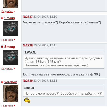
Подробно
№2737
23 04 2017, 12:10
Smaug
Че, есть чего нового?) Воробья опять забанили?)
Подробно
№2738
23 04 2017, 12:11
Smaug
S.W.A.N. :
Чуачки, никому не нужны глазки в фары диодные
белые 131м и 145 мм?
Поменяю на бутыль чего нить горючего)
Подробно
Вот чувак на е92 уже перешел, а я уже на ф 30 )
№2739
23 04 2017, 12:14
Vorobov
Smaug :
Че, есть чего нового?) Воробья опять забанили?)
Подробно