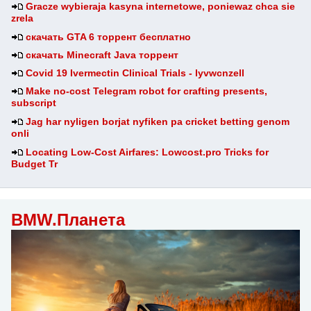
Gracze wybieraja kasyna internetowe, poniewaz chca sie
zrela
скачать GTA 6 торрент бесплатно
скачать Minecraft Java торрент
Covid 19 Ivermectin Clinical Trials - lyvwcnzell
Make no-cost Telegram robot for crafting presents,
subscript
Jag har nyligen borjat nyfiken pa cricket betting genom
onli
Locating Low-Cost Airfares: Lowcost.pro Tricks for
Budget Tr
BMW.Планета