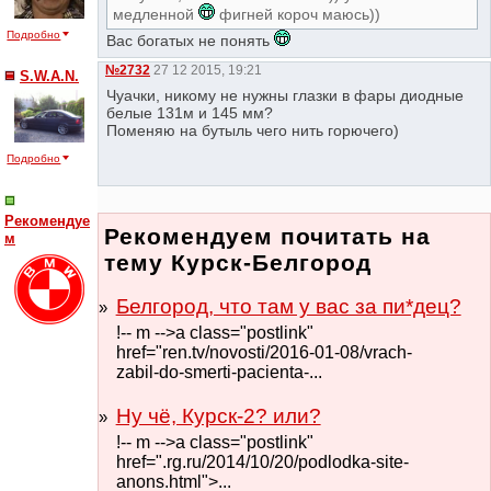
медленной
фигней короч маюсь))
Подробно
Вас богатых не понять
№2732
27 12 2015, 19:21
S.W.A.N.
Чуачки, никому не нужны глазки в фары диодные
белые 131м и 145 мм?
Поменяю на бутыль чего нить горючего)
Подробно
Рекомендуе
Рекомендуем почитать на
м
тему Курск-Белгород
Белгород, что там у вас за пи*дец?
!-- m -->a class="postlink"
href="ren.tv/novosti/2016-01-08/vrach-
zabil-do-smerti-pacienta-...
Ну чё, Курск-2? или?
!-- m -->a class="postlink"
href=".rg.ru/2014/10/20/podlodka-site-
anons.html">...