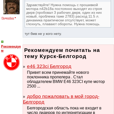
Здравствуйте! Нужна помощь с прошивкой
мотора n42b18a постоянно выходят из строя
дмрв (пробовал 3 рабочих дмрв, один из них
новый, проблема таже 2783) расход 11.5 л.
Подробно
динамика практически отсутствует, может
глохнуть, плавают обороты. Нужна помощь.
тут бмв не у кого нету.
Рекомендуе
Рекомендуем почитать на
м
тему Курск-Белгород
e46 323ci Белгород
Привет всем принемайте нового
поклонника пропелера . Стал
обладателем BMW E46 323CI купе мотор
2500 ...
добро пожаловать в мой город-
Белгород
Белгородская область пока не входит в
число лидеров по интернетизации в