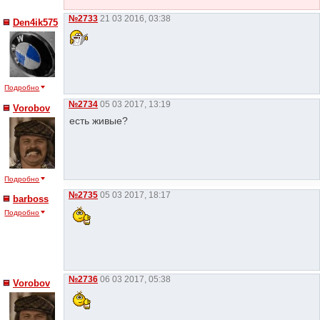
№2733
21 03 2016, 03:38
Den4ik575
Подробно
№2734
05 03 2017, 13:19
Vorobov
есть живые?
Подробно
№2735
05 03 2017, 18:17
barboss
Подробно
№2736
06 03 2017, 05:38
Vorobov