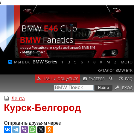
/
BMW
E46
Club
BMW
Fanatics
Форум Российского клуба любителей БМВ Е46
- БМВ Фанатикс
МЫ В ВК
BMW Series:
1
3
5
6
7
8
X
M
Z
MOTO
КАТАЛОГ BMW ETK
НАЧНИ ОБЩАТЬСЯ
ГАЛЕРЕЯ
FAQ
ВХОД
Лента
Курск-Белгород
Отправить друзьям через