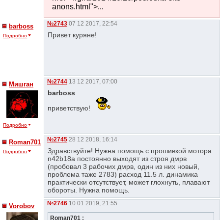
anons.html">...
№2743
07 12 2017, 22:54
barboss
Привет куряне!
Подробно
№2744
13 12 2017, 07:00
Мишган
barboss
приветствую!
Подробно
№2745
28 12 2018, 16:14
Roman701
Здравствуйте! Нужна помощь с прошивкой мотора
Подробно
n42b18a постоянно выходят из строя дмрв
(пробовал 3 рабочих дмрв, один из них новый,
проблема таже 2783) расход 11.5 л. динамика
практически отсутствует, может глохнуть, плавают
обороты. Нужна помощь.
№2746
10 01 2019, 21:55
Vorobov
Roman701 :