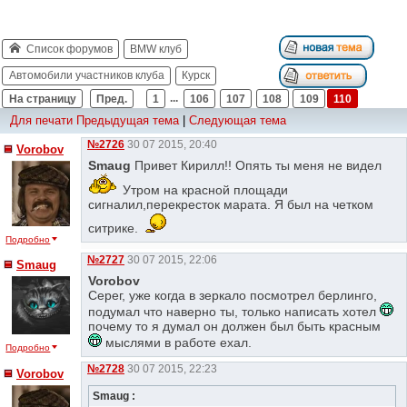
Список форумов
BMW клуб
Автомобили участников клуба
Курск
На страницу
Пред.
1
...
106
107
108
109
110
Для печати
Предыдущая тема
|
Следующая тема
№2726
30 07 2015, 20:40
Vorobov
Smaug
Привет Кирилл!! Опять ты меня не видел
Утром на красной площади
сигналил,перекресток марата. Я был на четком
ситрике.
Подробно
№2727
30 07 2015, 22:06
Smaug
Vorobov
Серег, уже когда в зеркало посмотрел берлинго,
подумал что наверно ты, только написать хотел
почему то я думал он должен был быть красным
мыслями в работе ехал.
Подробно
№2728
30 07 2015, 22:23
Vorobov
Smaug :