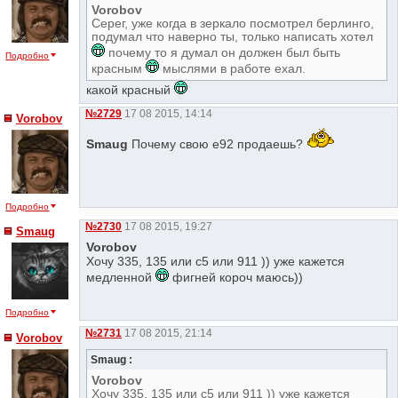
Vorobov
Серег, уже когда в зеркало посмотрел берлинго,
подумал что наверно ты, только написать хотел
почему то я думал он должен был быть
Подробно
красным
мыслями в работе ехал.
какой красный
№2729
17 08 2015, 14:14
Vorobov
Smaug
Почему свою е92 продаешь?
Подробно
№2730
17 08 2015, 19:27
Smaug
Vorobov
Хочу 335, 135 или с5 или 911 )) уже кажется
медленной
фигней короч маюсь))
Подробно
№2731
17 08 2015, 21:14
Vorobov
Smaug :
Vorobov
Хочу 335, 135 или с5 или 911 )) уже кажется