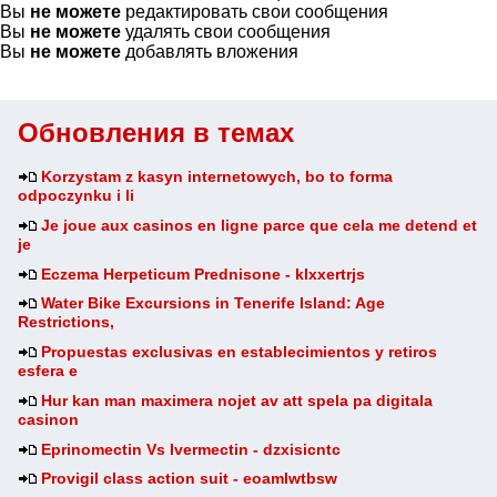
Вы
не можете
редактировать свои сообщения
Вы
не можете
удалять свои сообщения
Вы
не можете
добавлять вложения
Обновления в темах
Korzystam z kasyn internetowych, bo to forma
odpoczynku i li
Je joue aux casinos en ligne parce que cela me detend et
je
Eczema Herpeticum Prednisone - klxxertrjs
Water Bike Excursions in Tenerife Island: Age
Restrictions,
Propuestas exclusivas en establecimientos y retiros
esfera e
Hur kan man maximera nojet av att spela pa digitala
casinon
Eprinomectin Vs Ivermectin - dzxisicntc
Provigil class action suit - eoamlwtbsw