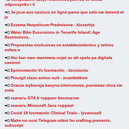
odpoczynku i li
Je joue aux casinos en ligne parce que cela me detend et
je
Eczema Herpeticum Prednisone - klxxertrjs
Water Bike Excursions in Tenerife Island: Age
Restrictions,
Propuestas exclusivas en establecimientos y retiros
esfera e
Hur kan man maximera nojet av att spela pa digitala
casinon
Eprinomectin Vs Ivermectin - dzxisicntc
Provigil class action suit - eoamlwtbsw
Gracze wybieraja kasyna internetowe, poniewaz chca sie
zrela
скачать GTA 6 торрент бесплатно
скачать Minecraft Java торрент
Covid 19 Ivermectin Clinical Trials - lyvwcnzell
Make no-cost Telegram robot for crafting presents,
subscript