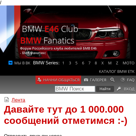
/
BMW
E46
Club
BMW
Fanatics
Форум Российского клуба любителей БМВ Е46
- БМВ Фанатикс
МЫ В ВК
BMW Series:
1
3
5
6
7
8
X
M
Z
MOTO
КАТАЛОГ BMW ETK
НАЧНИ ОБЩАТЬСЯ
ГАЛЕРЕЯ
FAQ
ВХОД
Лента
Давайте тут до 1 000.000
сообщений отметимся :-)