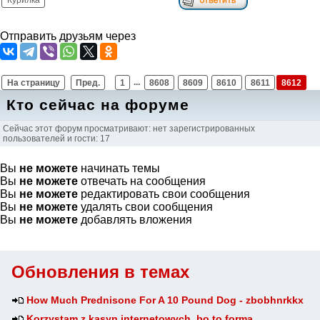
Курилка
Отправить друзьям через
На страницу
Пред.
1
...
8608
8609
8610
8611
8612
Кто сейчас на форуме
Сейчас этот форум просматривают: нет зарегистрированных
пользователей и гости: 17
Вы
не можете
начинать темы
Вы
не можете
отвечать на сообщения
Вы
не можете
редактировать свои сообщения
Вы
не можете
удалять свои сообщения
Вы
не можете
добавлять вложения
Обновления в темах
How Much Prednisone For A 10 Pound Dog - zbobhnrkkx
Korzystam z kasyn internetowych, bo to forma