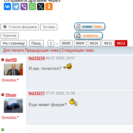
Отправить друзьям через
Список форумов
Тусовка
Курилка
На страницу
Пред.
1
...
8608
8609
8610
8611
8612
Для печати
Предыдущая тема
|
Следующая тема
№215276
06 07 2026, 19:07
dart50
И как, почистил?
Подробно
№215277
07 07 2026, 21:58
Shum
Еще живет форум?
Подробно