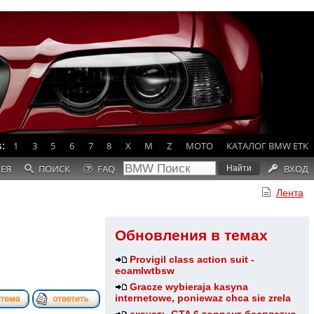
:
1
3
5
6
7
8
X
M
Z
MOTO
КАТАЛОГ BMW ETK
РЕЯ
ПОИСК
FAQ
ВХОД
Лента
Обновления в темах
Provigil class action suit -
eoamlwtbsw
Gracze wybieraja kasyna
internetowe, poniewaz chca sie zrela