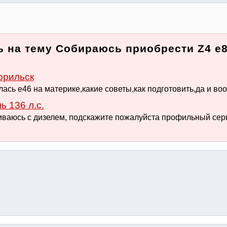
 на тему Собираюсь приобрести Z4 e8
орильск
ась е46 на материке,какие советы,как подготовить,да и воо
ь 136 л.с.
иваюсь с дизелем, подскажите пожалуйста профильный сер