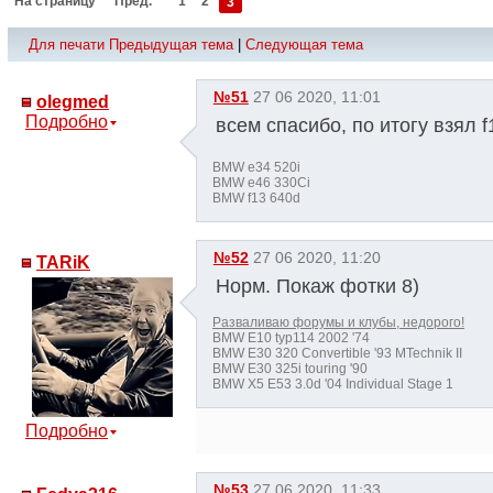
На страницу
Пред.
1
2
3
Для печати
Предыдущая тема
|
Следующая тема
№51
27 06 2020, 11:01
olegmed
Подробно
всем спасибо, по итогу взял 
BMW e34 520i
BMW e46 330Ci
BMW f13 640d
№52
27 06 2020, 11:20
TARiK
Норм. Покаж фотки 8)
Разваливаю форумы и клубы, недорого!
BMW E10 typ114 2002 '74
BMW E30 320 Convertible '93 MTechnik II
BMW E30 325i touring '90
BMW X5 E53 3.0d '04 Individual Stage 1
Подробно
№53
27 06 2020, 11:33