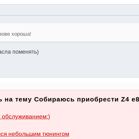
зове хороша!
асла поменять)
 на тему Собираюсь приобрести Z4 e8
 обслуживанием:)
лся небольшим тюнингом