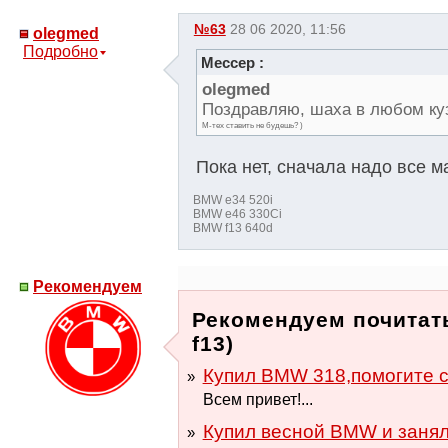
№63
28 06 2020, 11:56
olegmed
Подробно
Мессер :
olegmed
Поздравляю, шаха в любом ку
М-тех ставить не будешь? )
Пока нет, сначала надо все м
BMW e34 520i
BMW e46 330Ci
BMW f13 640d
Рекомендуем
Рекомендуем почитать
f13)
Купил BMW 318,помогите с
Всем привет!...
Купил весной BMW и заня