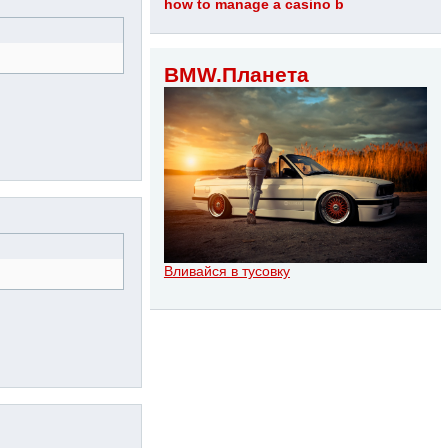
how to manage a casino b
BMW.Планета
Вливайся в тусовку