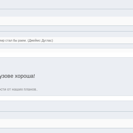
мир стал бы раем. (Джеймс Дуглас)
узове хороша!
ости от наших планов..