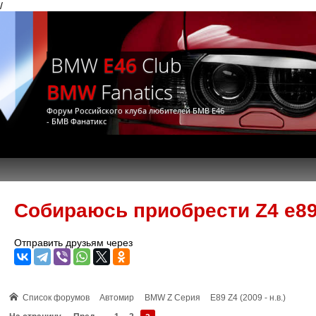
/
BMW
E46
Club
BMW
Fanatics
Форум Российского клуба любителей БМВ Е46
- БМВ Фанатикс
Собираюсь приобрести Z4 e89 
Отправить друзьям через
Список форумов
Автомир
BMW Z Серия
E89 Z4 (2009 - н.в.)