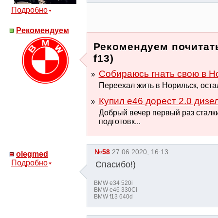
Подробно
Рекомендуем
Рекомендуем почитать
f13)
Собираюсь гнать свою в Н
Переехал жить в Норильск, остал
Купил е46 дорест 2.0 дизел
Добрый вечер первый раз сталк
подготовк...
№58
27 06 2020, 16:13
olegmed
Подробно
Спасибо!)
BMW e34 520i
BMW e46 330Ci
BMW f13 640d