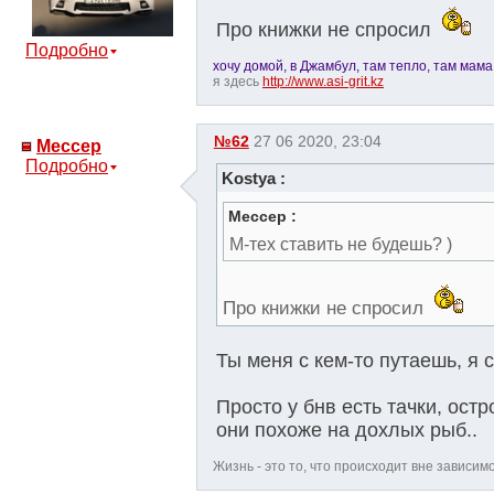
Про книжки не спросил
Подробно
хочу домой, в Джамбул, там тепло, там мама.
я здесь
http://www.asi-grit.kz
№62
27 06 2020, 23:04
Мессер
Подробно
Kostya :
Мессер :
М-тех ставить не будешь? )
Про книжки не спросил
Ты меня с кем-то путаешь, я 
Просто у бнв есть тачки, ост
они похоже на дохлых рыб..
Жизнь - это то, что происходит вне зависим