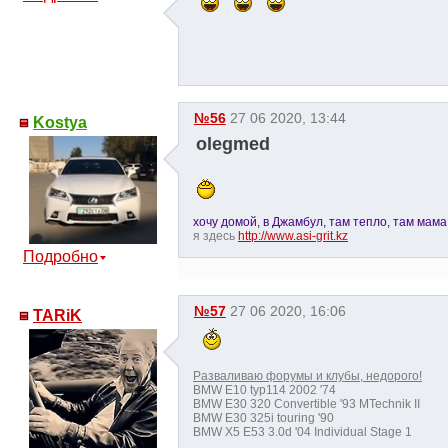
№56
27 06 2020, 13:44
Kostya
olegmed
хочу домой, в Джамбул, там тепло, там мама.
я здесь
http://www.asi-grit.kz
Подробно
№57
27 06 2020, 16:06
TARiK
Разваливаю форумы и клубы, недорого!
BMW E10 typ114 2002 '74
BMW E30 320 Convertible '93 MTechnik II
BMW E30 325i touring '90
BMW X5 E53 3.0d '04 Individual Stage 1