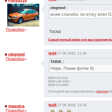
Fedya316
olegmed :
всем спасибо, по итогу взял f
Подробно
Тоска
Самый полный набор для выставления фа
№54
27 06 2020, 11:36
olegmed
Подробно
TARiK :
Норм. Покаж фотки 8)
BMW e34 520i
BMW e46 330Ci
BMW f13 640d
Последний раз редактировалось
olegmed
08
№55
27 06 2020, 13:33
masutca
Подробно