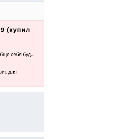
9 (купил
бще себя буд...
вис для