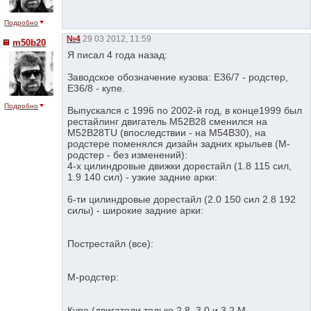
Подробно
№4
29 03 2012, 11:59
m50b20
Я писал 4 года назад:
Заводское обозначение кузова: E36/7 - родстер,
E36/8 - купе.
Подробно
Выпускался с 1996 по 2002-й год, в конце1999 был
рестайлинг двигатель M52B28 сменился на
М52В28TU (впоследствии - на М54В30), на
родстере поменялся дизайн задних крыльев (М-
родстер - без изменений):
4-х цилиндровые движки дорестайл (1.8 115 сил,
1.9 140 сил) - узкие задние арки:
6-ти цилиндровые дорестайл (2.0 150 сил 2.8 192
силы) - широкие задние арки:
Пострестайл (все):
M-родстер:
Купе (двигатели только 2.8. 3.0 и 3.2 М -