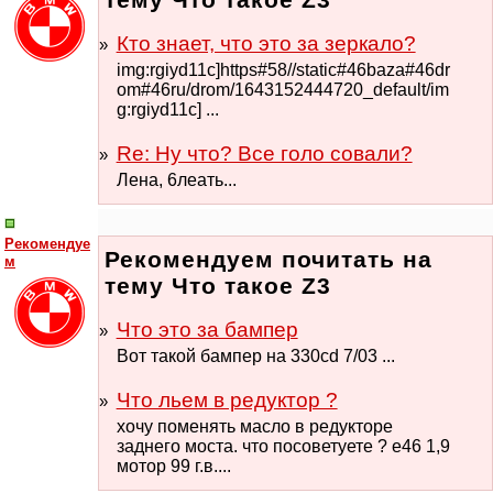
Кто знает, что это за зеркало?
img:rgiyd11c]https#58//static#46baza#46dr
om#46ru/drom/1643152444720_default/im
g:rgiyd11c] ...
Re: Ну что? Все голо совали?
Лена, 6лeaть...
Рекомендуе
Рекомендуем почитать на
м
тему Что такое Z3
Что это за бампер
Вот такой бампер на 330cd 7/03 ...
Что льем в редуктор ?
хочу поменять масло в редукторе
заднего моста. что посоветуете ? е46 1,9
мотор 99 г.в....