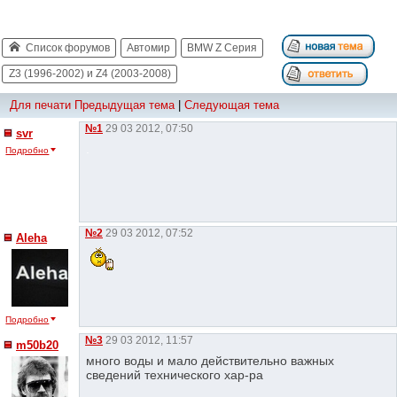
Список форумов
Автомир
BMW Z Серия
Z3 (1996-2002) и Z4 (2003-2008)
Для печати
Предыдущая тема
|
Следующая тема
№1
29 03 2012, 07:50
svr
.
Подробно
№2
29 03 2012, 07:52
Aleha
Подробно
№3
29 03 2012, 11:57
m50b20
много воды и мало действительно важных
сведений технического хар-ра