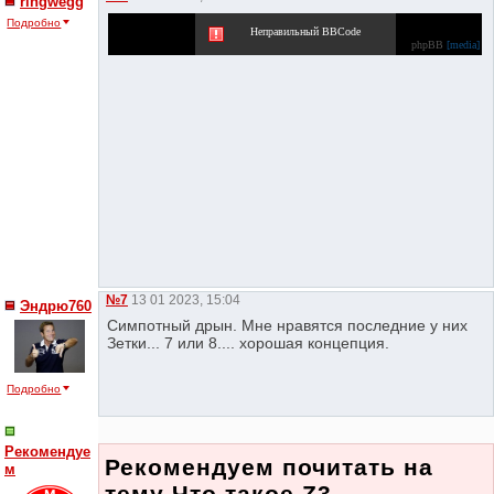
ringwegg
Подробно
Неправильный BBCode
phpBB
[media]
№7
13 01 2023, 15:04
Эндрю760
Симпотный дрын. Мне нравятся последние у них
Зетки... 7 или 8.... хорошая концепция.
Подробно
Рекомендуе
Рекомендуем почитать на
м
тему Что такое Z3