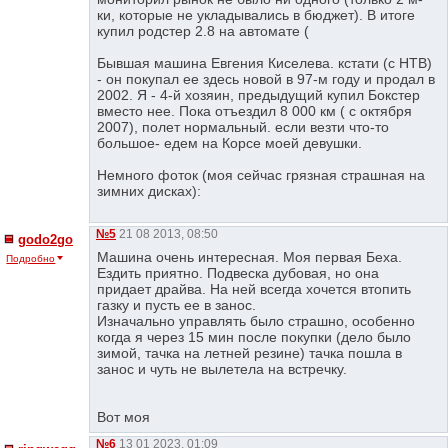
ки, которые не укладывались в бюджет). В итоге
купил родстер 2.8 на автомате (
Бывшая машина Евгения Киселева. кстати (с НТВ)
- он покупал ее здесь новой в 97-м году и продал в
2002. Я - 4-й хозяин, предыдущий купил Бокстер
вместо нее. Пока отъездил 8 000 км ( с октября
2007), полет нормальный. если везти что-то
большое- едем на Корсе моей девушки.
Немного фоток (моя сейчас грязная страшная на
зимних дисках):
№5
21 08 2013, 08:50
godo2go
Машина очень интересная. Моя первая Беха.
Подробно
Ездить приятно. Подвеска дубовая, но она
придает драйва. На ней всегда хочется втопить
газку и пусть ее в занос.
Изначально управлять было страшно, особенно
когда я через 15 мин после покупки (дело было
зимой, тачка на летней резине) тачка пошла в
занос и чуть не вылетела на встречку.
Вот моя
№6
13 01 2023, 01:09