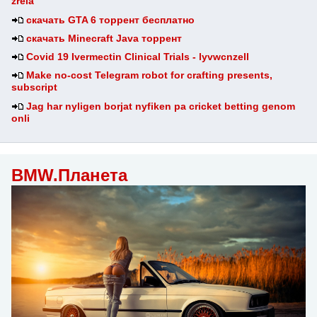
zrela
скачать GTA 6 торрент бесплатно
скачать Minecraft Java торрент
Covid 19 Ivermectin Clinical Trials - lyvwcnzell
Make no-cost Telegram robot for crafting presents,
subscript
Jag har nyligen borjat nyfiken pa cricket betting genom
onli
BMW.Планета