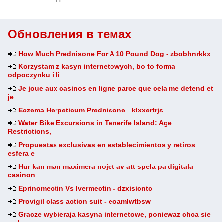
Обновления в темах
How Much Prednisone For A 10 Pound Dog - zbobhnrkkx
Korzystam z kasyn internetowych, bo to forma
odpoczynku i li
Je joue aux casinos en ligne parce que cela me detend et
je
Eczema Herpeticum Prednisone - klxxertrjs
Water Bike Excursions in Tenerife Island: Age
Restrictions,
Propuestas exclusivas en establecimientos y retiros
esfera e
Hur kan man maximera nojet av att spela pa digitala
casinon
Eprinomectin Vs Ivermectin - dzxisicntc
Provigil class action suit - eoamlwtbsw
Gracze wybieraja kasyna internetowe, poniewaz chca sie