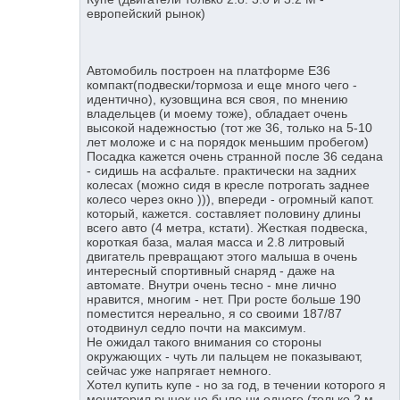
европейский рынок)
Автомобиль построен на платформе Е36
компакт(подвески/тормоза и еще много чего -
идентично), кузовщина вся своя, по мнению
владельцев (и моему тоже), обладает очень
высокой надежностью (тот же 36, только на 5-10
лет моложе и с на порядок меньшим пробегом)
Посадка кажется очень странной после 36 седана
- сидишь на асфальте. практически на задних
колесах (можно сидя в кресле потрогать заднее
колесо через окно ))), впереди - огромный капот.
который, кажется. составляет половину длины
всего авто (4 метра, кстати). Жесткая подвеска,
короткая база, малая масса и 2.8 литровый
двигатель превращают этого малыша в очень
интересный спортивный снаряд - даже на
автомате. Внутри очень тесно - мне лично
нравится, многим - нет. При росте больше 190
поместится нереально, я со своими 187/87
отодвинул седло почти на максимум.
Не ожидал такого внимания со стороны
окружающих - чуть ли пальцем не показывают,
сейчас уже напрягает немного.
Хотел купить купе - но за год, в течении которого я
мониторил рынок не было ни одного (только 2 м-