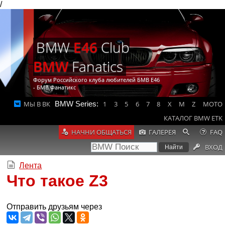
/
BMW
E46
Club
BMW
Fanatics
Форум Российского клуба любителей БМВ Е46
- БМВ Фанатикс
МЫ В ВК
BMW Series:
1
3
5
6
7
8
X
M
Z
MOTO
КАТАЛОГ BMW ETK
НАЧНИ ОБЩАТЬСЯ
ГАЛЕРЕЯ
FAQ
ВХОД
Лента
Что такое Z3
Отправить друзьям через