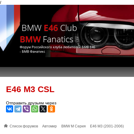
/
BMW
E46
Club
BMW
Fanatics
Форум Российского клуба любителей БМВ Е46
- БМВ Фанатикс
E46 M3 CSL
Отправить друзьям через
Список форумов
Автомир
BMW M Серия
E46 M3 (2001-2006)