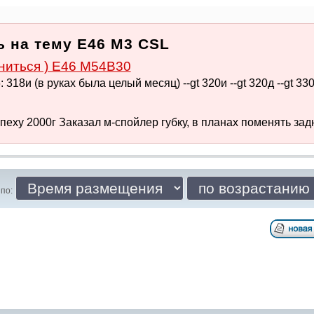
 на тему E46 M3 CSL
ниться ) E46 M54B30
318и (в руках была целый месяц) --gt 320и --gt 320д --gt 330.
еху 2000г Заказал м-спойлер губку, в планах поменять задн
по: