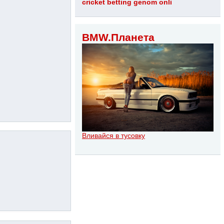
cricket betting genom onli
BMW.Планета
Вливайся в тусовку