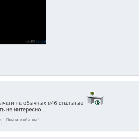
phpBB
[media]
рычаги на обычных е46 стальные
еть не интересно…
!!! Помните об этом!!!
!