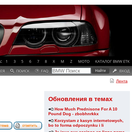
:
1
3
5
6
7
8
X
M
Z
MOTO
КАТАЛОГ BMW ETK
РЕЯ
ПОИСК
FAQ
ВХОД
Лента
Обновления в темах
How Much Prednisone For A 10
Pound Dog - zbobhnrkkx
Korzystam z kasyn internetowych,
bo to forma odpoczynku i li