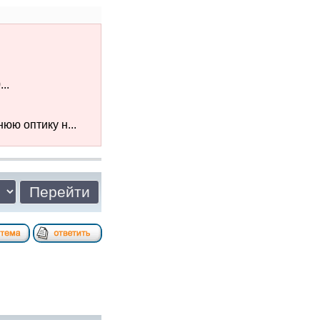
..
юю оптику н...