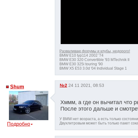
Разваливаю форумы и клубы, недорого!
BMW E10 typ114 2002 '74
BMW E30 320 Convertible '93 MTechnik II
BMW E30 325i touring '90
BMW X5 E53 3.0d '04 Individual Stage 1
№2
24 11 2021, 08:53
Shum
Хммм, а где он вычитал что 
После этого дальше и смотр
У BMW нет возраста, а есть только состояние
Двухлитровым может быть только пакет сока
Подробно