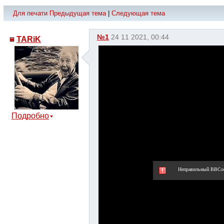
Для печати
Предыдущая тема
|
Следующая тема
№1
24 11 2021, 00:44
TARiK
Подробно
Неправильный BBCo