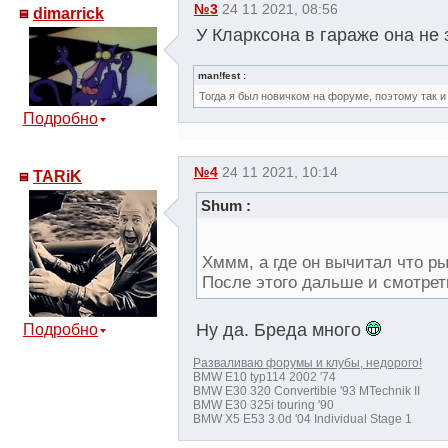
№3
24 11 2021, 08:56
dimarrick
У Кларксона в гараже она не 
man!fest :
Тогда я был новичком на форуме, поэтому так и 
Подробно
№4
24 11 2021, 10:14
TARiK
Shum :
Хммм, а где он вычитал что р
После этого дальше и смотре
Ну да. Бреда много
Подробно
Разваливаю форумы и клубы, недорого!
BMW E10 typ114 2002 '74
BMW E30 320 Convertible '93 MTechnik II
BMW E30 325i touring '90
BMW X5 E53 3.0d '04 Individual Stage 1