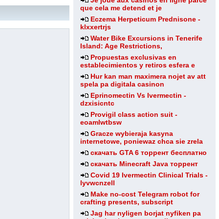
Je joue aux casinos en ligne parce
que cela me detend et je
Eczema Herpeticum Prednisone -
klxxertrjs
Water Bike Excursions in Tenerife
Island: Age Restrictions,
Propuestas exclusivas en
establecimientos y retiros esfera e
Hur kan man maximera nojet av att
spela pa digitala casinon
Eprinomectin Vs Ivermectin -
dzxisicntc
Provigil class action suit -
eoamlwtbsw
Gracze wybieraja kasyna
internetowe, poniewaz chca sie zrela
скачать GTA 6 торрент бесплатно
скачать Minecraft Java торрент
Covid 19 Ivermectin Clinical Trials -
lyvwcnzell
Make no-cost Telegram robot for
crafting presents, subscript
Jag har nyligen borjat nyfiken pa