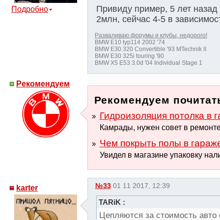
Привиду пример, 5 лет назад 
Подробно
2млн, сейчас 4-5 в зависимост
Разваливаю форумы и клубы, недорого!
BMW E10 typ114 2002 '74
BMW E30 320 Convertible '93 MTechnik II
BMW E30 325i touring '90
BMW X5 E53 3.0d '04 Individual Stage 1
Рекомендуем
Рекомендуем почитать
Гидроизоляция потолка в 
Камрады, нужен совет в ремонте.
Чем покрыть полы в гараж
Увидел в магазине упаковку нали
№33
01 11 2017, 12:39
karter
TARiK :
Цепляются за стоимость авто о