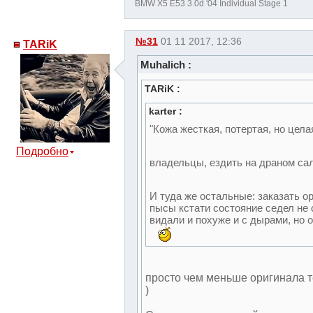
BMW X5 E53 3.0d '04 Individual Stage 1
№31
01 11 2017, 12:36
TARiK
Muhalich :
TARiK :
karter :
"Кожа жесткая, потертая, но цел
Подробно
владельцы, ездить на драном сал
И туда же остальные: заказать о
пысы кстати состояние седел не 
видали и похуже и с дырами, но
просто чем меньше оригинала т
)