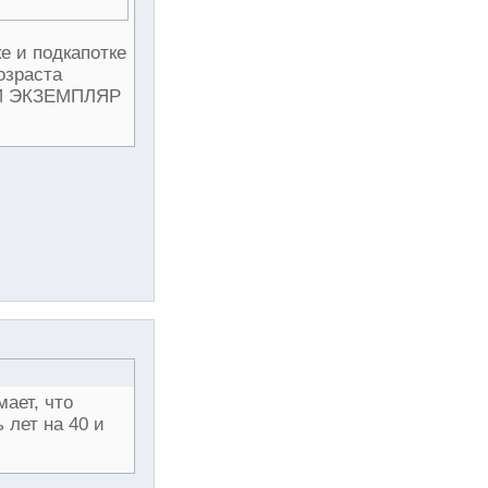
е и подкапотке
озраста
 ЭКЗЕМПЛЯР
мает, что
 лет на 40 и