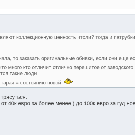
вляют коллекционную ценность чтоли? тогда и патрубк
ала, то заказать оригинальные обивки, если они еще е
то много кто отличит отлично перешитое от заводского
тся такие люди
 старая = состоянию новой
 трясуться.
от 40к евро за более менее ) до 100к евро за гуд но