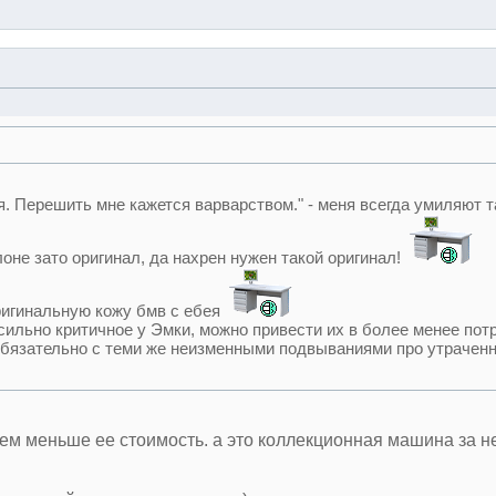
ая. Перешить мне кажется варварством." - меня всегда умиляют т
оне зато оригинал, да нахрен нужен такой оригинал!
ригинальную кожу бмв с ебея
сильно критичное у Эмки, можно привести их в более менее пот
 обязательно с теми же неизменными подвываниями про утрачен
ем меньше ее стоимость. а это коллекционная машина за н