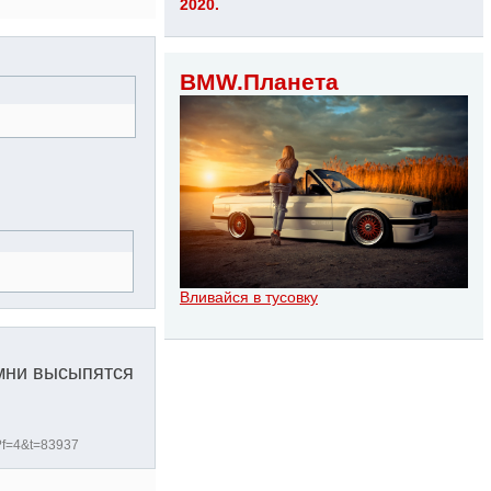
2020.
BMW.Планета
Вливайся в тусовку
амни высыпятся
?f=4&t=83937