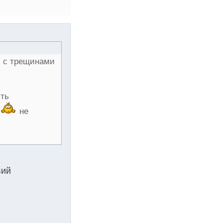
и с трещинами
сть
не
вий