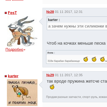
№28
01 11 2017, 12:31
FesT
karter :
а зачем нужны эти силиконки 
Чтоб на кочках меньше песк
Подробно
Алла :
318и барабан барабанище
н
№29
01 11 2017, 12:35
karter
так вроде пружина жетсче ста
Продам разные запчасти, спорт-руль, кожаны