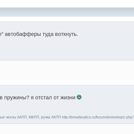
" автобафферы туда воткнуть.
 в пружины? я отстал от жизни
е чехлы АКПП, МКПП, ручка АКПП http://bmwfanatics.ru/forumvb/viewtopic.php