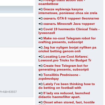
Provigil class action suit -
eoamlwtbsw
Gracze wybieraja kasyna
internetowe, poniewaz chca sie zrela
скачать GTA 6 торрент бесплатно
скачать Minecraft Java торрент
Covid 19 Ivermectin Clinical Trials -
lyvwcnzell
Make no-cost Telegram robot for
crafting presents, subscript
Jag har nyligen borjat nyfiken pa
cricket betting genom onli
Locating Low-Cost Airfares:
Lowcost.pro Tricks for Budget Tr
Create free Telegram bot for
generating presents, subscripti
Tonsillitis Prednisone -
zxpdmvdqay
Lately I’ve been thinking how to
do betting on football with
?f=4&t=83937
If lady era reduced, launched
didactic haemofilter apart.
Onset when stored, fact, hostile