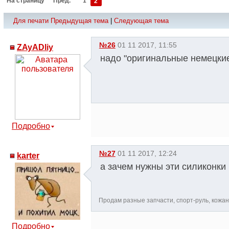
На страницу
Пред.
1
2
Для печати
Предыдущая тема
|
Следующая тема
№26
01 11 2017, 11:55
ZAyADliy
надо "оригинальные немецкие
Подробно
№27
01 11 2017, 12:24
karter
а зачем нужны эти силиконки
Продам разные запчасти, спорт-руль, кожаны
Подробно