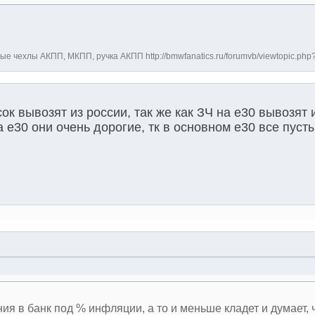
е чехлы АКПП, МКПП, ручка АКПП http://bmwfanatics.ru/forumvb/viewtopic.php
к вывозят из россии, так же как ЗЧ на е30 вывозят и
а е30 они очень дорогие, тк в основном е30 все пуст
ния в банк под % инфляции, а то и меньше кладет и думает, 