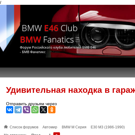
/
BMW
E46
Club
BMW
Fanatics
Форум Российского клуба любителей БМВ Е46
- БМВ Фанатикс
Удивительная находка в гараж
Отправить друзьям через
Список форумов
Автомир
BMW M Серия
E30 M3 (1986-1990)