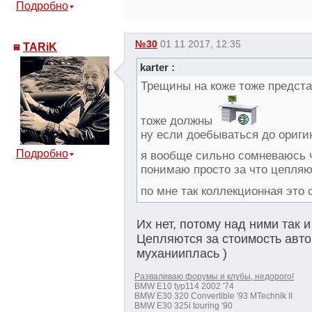
Подробно
№30
01 11 2017, 12:35
TARiK
karter :
Трещины на коже тоже предста
тоже должны
ну если доебываться до оригин
Подробно
я вообще сильно сомневаюсь ч
понимаю просто за что цепляю
по мне так коллекционная это
Их нет, потому над ними так и
Цепляются за стоимость авто 
муханииплась )
Разваливаю форумы и клубы, недорого!
BMW E10 typ114 2002 '74
BMW E30 320 Convertible '93 MTechnik II
BMW E30 325i touring '90