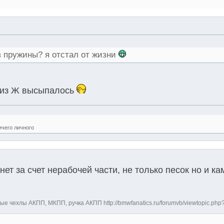
в пружины? я отстал от жизни
а из Ж высыпалось
ичего личного
нет за счет нерабочей части, не только песок но и к
е чехлы АКПП, МКПП, ручка АКПП http://bmwfanatics.ru/forumvb/viewtopic.php