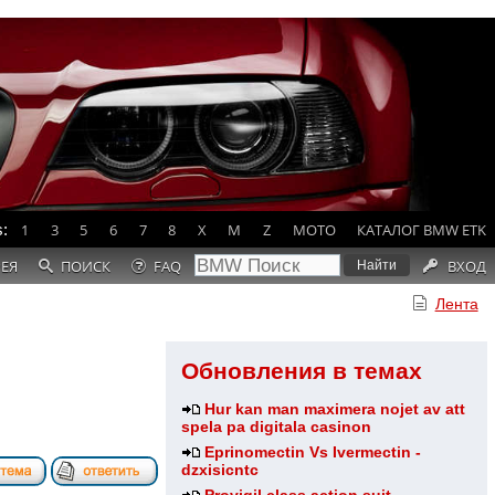
:
1
3
5
6
7
8
X
M
Z
MOTO
КАТАЛОГ BMW ETK
РЕЯ
ПОИСК
FAQ
ВХОД
Лента
Обновления в темах
Hur kan man maximera nojet av att
spela pa digitala casinon
Eprinomectin Vs Ivermectin -
dzxisicntc