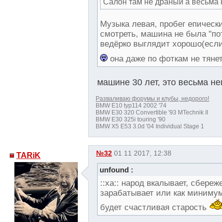
Салон там не драный а весьма 
Музыка левая, пробег епическ
смотреть, машина не была "пот
ведёрко выглядит хорошо(если 
она даже по фоткам не тяне
машине 30 лет, это весьма не
Разваливаю форумы и клубы, недорого!
BMW E10 typ114 2002 '74
BMW E30 320 Convertible '93 MTechnik II
BMW E30 325i touring '90
BMW X5 E53 3.0d '04 Individual Stage 1
№32
01 11 2017, 12:38
TARiK
unfound :
::xa:: народ вкалывает, сбере
зарабатывает или как минимум 
будет счастливая старость