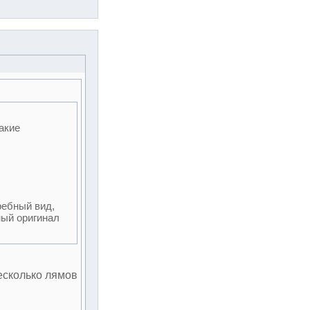
акие
ребный вид,
ный оригинал
есколько лямов