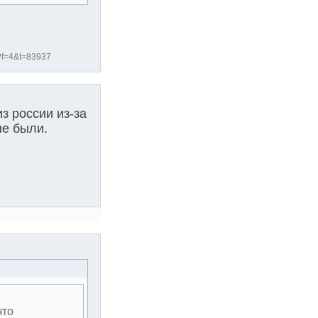
?f=4&t=83937
з россии из-за
ые были.
что