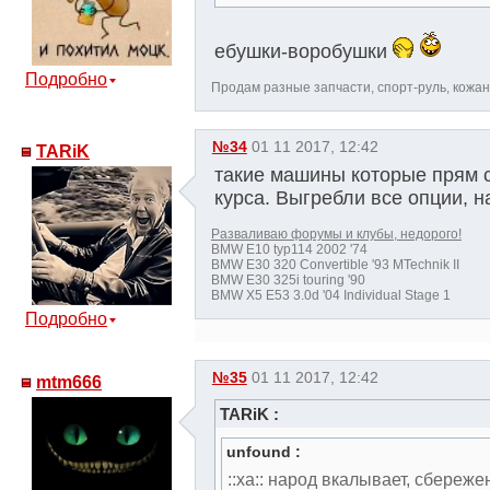
ебушки-воробушки
Подробно
Продам разные запчасти, спорт-руль, кожаны
№34
01 11 2017, 12:42
TARiK
такие машины которые прям со
курса. Выгребли все опции, н
Разваливаю форумы и клубы, недорого!
BMW E10 typ114 2002 '74
BMW E30 320 Convertible '93 MTechnik II
BMW E30 325i touring '90
BMW X5 E53 3.0d '04 Individual Stage 1
Подробно
№35
01 11 2017, 12:42
mtm666
TARiK :
unfound :
::xa:: народ вкалывает, сбереже