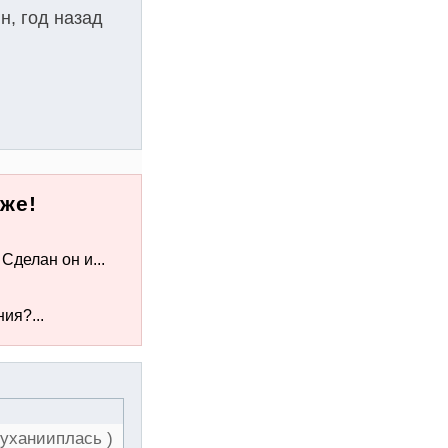
н, год назад
же!
Сделан он и...
ия?...
муханииплась )