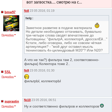
вот загвостка.... смотрю на с...
№8
23 05 2016, 01:19
bmw97
helg :
Заметное развитие в подаче материала
Но детали необходимо оттачивать, буквально
три-четыре слова сводят впечатление до
Подробно
бытовщины: "фильтрА, коллекторА, дросселЕй..."
Кстати, либо оговорка, либо не совсем чёткая
артикуляция? - "мой друг оставил мысль
тюнинговать 4х-цилиндровый М20"? Или N20?
А что не так?) фильтра там 2, соответсвенно-
фильра) Колектора тоже 2..
№9
23 05 2016, 01:30
SSL
Подробно
фильтрЫ, коллекторЫ
№10
23 05 2016, 06:51
suprastin
Ну и соответственно фильтров и коллекторов
Подробно