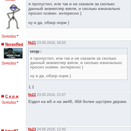
я пропустил, или так и не сказали за сколько
данный экземпляр взяли, и сколько изначально
просил хозяин. интересно )
ну и да, обзор норм )
Подробно
№21
23 05 2016, 16:03
NorenRed
sergy :
я пропустил, или так и не сказали за сколько
данный экземпляр взяли, и сколько изначально
Подробно
просил хозяин. интересно )
ну и да, обзор норм )
1.1
№22
23 05 2016, 21:07
С е р ж
Ездил на м5 и на эм46, 46й более шустрее дерзее.
Подробно
№23
24 05 2016, 12:40
bmw97