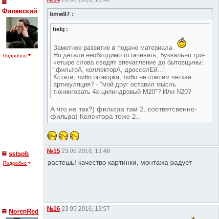
Филевский
bmw97 :
helg :
Заметное развитие в подаче материала
Но детали необходимо оттачивать, буквально три-
Подробно
четыре слова сводят впечатление до бытовщины:
"фильтрА, коллекторА, дросселЕй..."
Кстати, либо оговорка, либо не совсем чёткая
артикуляция? - "мой друг оставил мысль
тюнинговать 4х-цилиндровый М20"? Или N20?
А что не так?) фильтра там 2, соответсвенно-
фильра) Колектора тоже 2..
№15
23 05 2016, 13:48
sstspb
растешь! качество картинки, монтажа радует
Подробно
№16
23 05 2016, 13:57
NorenRed