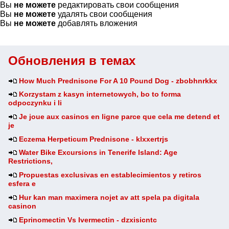
Вы
не можете
редактировать свои сообщения
Вы
не можете
удалять свои сообщения
Вы
не можете
добавлять вложения
Обновления в темах
How Much Prednisone For A 10 Pound Dog - zbobhnrkkx
Korzystam z kasyn internetowych, bo to forma
odpoczynku i li
Je joue aux casinos en ligne parce que cela me detend et
je
Eczema Herpeticum Prednisone - klxxertrjs
Water Bike Excursions in Tenerife Island: Age
Restrictions,
Propuestas exclusivas en establecimientos y retiros
esfera e
Hur kan man maximera nojet av att spela pa digitala
casinon
Eprinomectin Vs Ivermectin - dzxisicntc