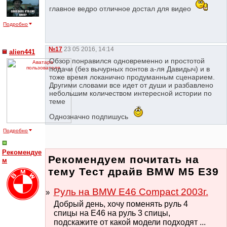
главное ведро отличное достал для видео
Подробно
№17
23 05 2016, 14:14
alien441
Обзор понравился одновременно и простотой
подачи (без вычурных понтов а-ля Давидыч) и в
тоже время локанично продуманным сценарием.
Другими словами все идет от души и разбавлено
небольшим количеством интересной истории по
теме
Однозначно подпишусь
Подробно
Рекомендуе
Рекомендуем почитать на
м
тему Тест драйв BMW M5 E39
Руль на BMW E46 Compact 2003г.
Добрый день, хочу поменять руль 4
спицы на Е46 на руль 3 спицы,
подскажите от какой модели подходят ...