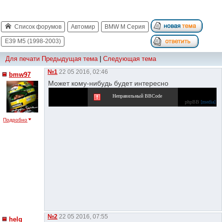
Список форумов
Автомир
BMW M Серия
E39 M5 (1998-2003)
Для печати
Предыдущая тема
|
Следующая тема
№1
22 05 2016, 02:46
bmw97
Может кому-нибудь будет интересно
Неправильный BBCode
phpBB
[media]
Подробно
№2
22 05 2016, 07:55
helg