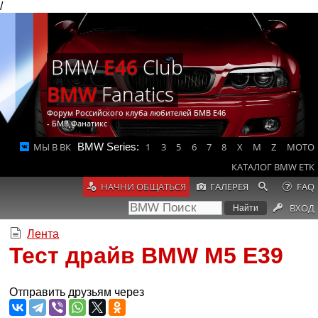
/
BMW
E46
Club
BMW
Fanatics
Форум Российского клуба любителей БМВ Е46
- БМВ Фанатикс
МЫ В ВК
BMW Series:
1
3
5
6
7
8
X
M
Z
MOTO
КАТАЛОГ BMW ETK
НАЧНИ ОБЩАТЬСЯ
ГАЛЕРЕЯ
FAQ
ВХОД
Лента
Тест драйв BMW M5 E39
Отправить друзьям через