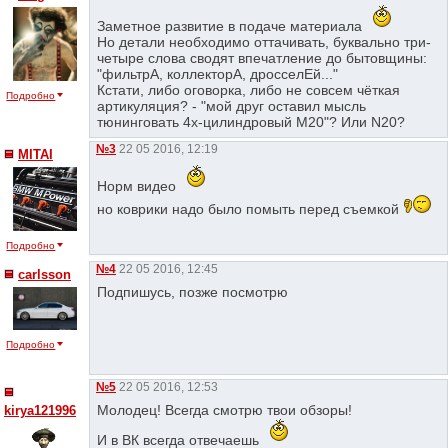
Заметное развитие в подаче материала
Но детали необходимо оттачивать, буквально три-
четыре слова сводят впечатление до бытовщины:
"фильтрА, коллекторА, дросселЕй..."
Кстати, либо оговорка, либо не совсем чёткая
Подробно
артикуляция? - "мой друг оставил мысль
тюнинговать 4х-цилиндровый М20"? Или N20?
№3
22 05 2016, 12:19
MITAI
Норм видео
но коврики надо было помыть перед съемкой
Подробно
№4
22 05 2016, 12:45
сarlsson
Подпишусь, позже посмотрю
Подробно
№5
22 05 2016, 12:53
Молодец! Всегда смотрю твои обзоры!
kirya121996
И в ВК всегда отвечаешь