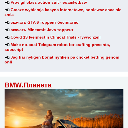
Provigil class action suit - eoamlwtbsw
Gracze wybieraja kasyna internetowe, poniewaz chca sie
zrela
скачать GTA 6 торрент бесплатно
скачать Minecraft Java торрент
Covid 19 Ivermectin Clinical Trials - lyvwcnzell
Make no-cost Telegram robot for crafting presents,
subscript
Jag har nyligen borjat nyfiken pa cricket betting genom
onli
BMW.Планета