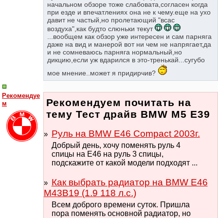
начальном обзоре тоже слабовата,согласен когда
при езде и впечатлениях она не к чему.еще на ухо
давит не частый,но пролетающий "всас
воздуха",как будто слюньки текут
...вообщем как обзор уже интересен и сам парняга
даже на вид и манерой вот ни чем не напрягает,да
и не сомневаюсь парняга нормальный,но
дикцию,если уж вдарился в это-тренькай...сугубо
мое мнение..может я придирчив?
Рекомендуе
Рекомендуем почитать на
м
тему Тест драйв BMW M5 E39
Руль на BMW E46 Compact 2003г.
Добрый день, хочу поменять руль 4
спицы на Е46 на руль 3 спицы,
подскажите от какой модели подходят ...
Как выбрать радиатор на BMW E46
M43B19 (1.9 118 л.с.)
Всем доброго времени суток. Пришла
пора поменять основной радиатор, но