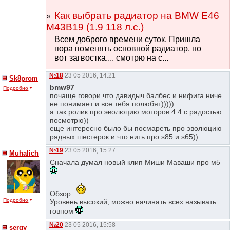
Как выбрать радиатор на BMW E46
M43B19 (1.9 118 л.с.)
Всем доброго времени суток. Пришла
пора поменять основной радиатор, но
вот загвостка.... смотрю на с...
№18
23 05 2016, 14:21
Sk8prom
bmw97
Подробно
почаще говори что давидыч балбес и нифига ниче
не понимает и все тебя полюбят)))))
а так ролик про эволюцию моторов 4.4 с радостью
посмотрю))
еще интересно было бы посмареть про эволюцию
рядных шестерок и что нить про s85 и s65))
№19
23 05 2016, 15:27
Muhalich
Сначала думал новый клип Миши Маваши про м5
Обзор
Подробно
Уровень высокий, можно начинать всех называть
говном
№20
23 05 2016, 15:58
sergy