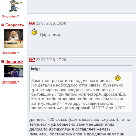
Подробно
№6
22 05 2016, 16:58
Скорость
Царь тачка
Подробно
№7
22 05 2016, 17:26
dimarrick
helg :
Заметное развитие в подаче материала
Подробно
Но детали необходимо оттачивать, буквально
три-четыре слова сводят впечатление до
бытовщины: "фильтрА, коллекторА, дросселЕй..."
Кстати, либо оговорка, либо не совсем чёткая
артикуляция? - "мой друг оставил мысль
тюнинговать 4х-цилиндровый М20"? Или N20?
да нее...Н20 сказал(сам отматывал,слушал)...а по
теме,если уж серьезно занимаешься этим
делом,то артикуляция оставляет желать
лучшего...постановка слов в предложениях при