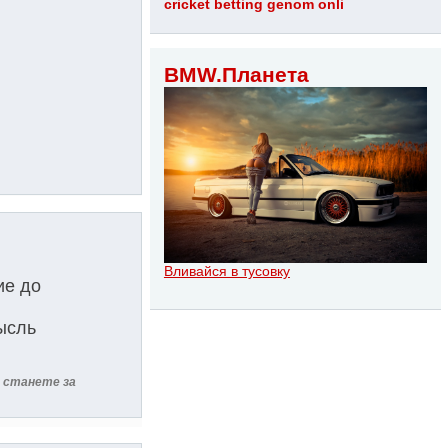
cricket betting genom onli
BMW.Планета
Вливайся в тусовку
ие до
мысль
ы станете за