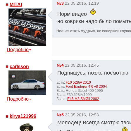
№3
22 05 2016, 12:19
MITAI
Норм видео
но коврики надо было помыт
Нельзя стать мудрым, не совершив глупо
Подробно
№4
22 05 2016, 12:45
сarlsson
Подпишусь, позже посмотрю
Есть:
F10 528iA 2010
Есть:
Ford Explorer 4,6 v8 2004
Есть: Honda Steed 400 1995
Была:E39 528iA 1999
Подробно
Была:
E46 M3 SMGII 2002
№5
22 05 2016, 12:53
kirya121996
Молодец! Всегда смотрю тво