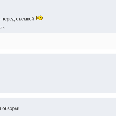
ь перед съемкой
сти.
и обзоры!