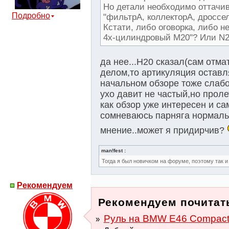
Но детали необходимо оттачив
Подробно
"фильтрА, коллекторА, дроссел
Кстати, либо оговорка, либо н
4х-цилиндровый М20"? Или N
да нее...Н20 сказал(сам отма
делом,то артикуляция оставл
начальном обзоре тоже слабов
ухо давит не частый,но проле
как обзор уже интересен и са
сомневаюсь парняга нормальн
мнение..может я придирчив?
man!fest :
Тогда я был новичком на форуме, поэтому так и 
Рекомендуем
Рекомендуем почитат
Руль на BMW E46 Compact 