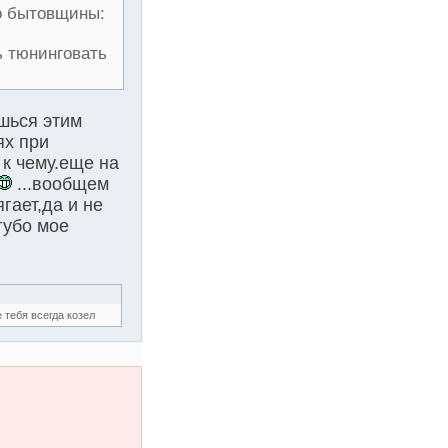
до бытовщины:
ь тюнинговать
ешься этим
ях при
 к чему.еще на
...вообщем
гает,да и не
губо мое
 тебя всегда козел