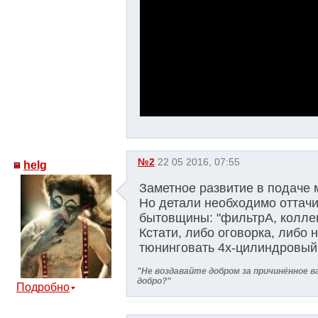
№2
22 05 2016, 07:55
helg
Заметное развитие в подаче
Но детали необходимо оттачи
бытовщины: "фильтрА, коллек
Кстати, либо оговорка, либо 
тюнинговать 4х-цилиндровый
"Не воздавайте добром за причинённое в
добро?"
Подробно