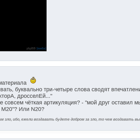
phpBB
[media]
 материала
вать, буквально три-четыре слова сводят впечатлен
торА, дросселЕй..."
не совсем чёткая артикуляция? - "мой друг оставил 
 М20"? Или N20?
ам зло, ибо, ежели воздавать будете добром за зло, то чем воздавать в