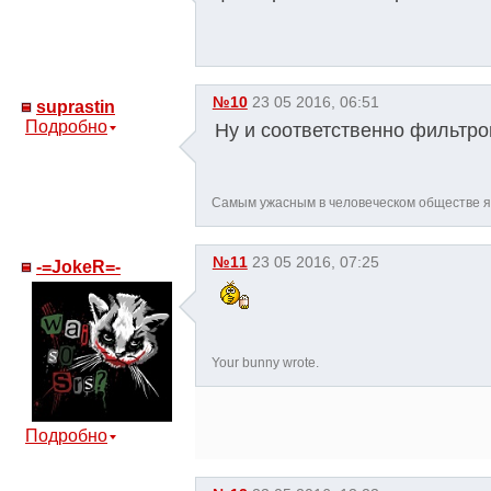
№10
23 05 2016, 06:51
suprastin
Подробно
Ну и соответственно фильтро
Самым ужасным в человеческом обществе 
№11
23 05 2016, 07:25
-=JokeR=-
Your bunny wrote.
Подробно