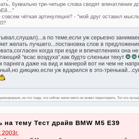
ать, буквально три-четыре слова сводят впечатление 
Ей..."
е совсем чёткая артикуляция? - "мой друг оставил мысл
20?
тывал,слушал)...а по теме,если уж серьезно занима
яет желать лучшего...постановка слов в предложени
ата,согласен когда при езде и впечатлениях она не
тающий "всас воздуха",как будто слюньки текут
м парняга даже на вид и манерой вот ни чем не напря
ый,но дикцию,если уж вдарился в это-тренькай...су
реагировали, но что тогда, что сейчас меня никто не может переспорить. Тот кто лучше
ь на тему Тест драйв BMW M5 E39
2003г.