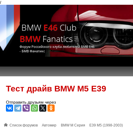
/
BMW
E46
Club
BMW
Fanatics
Форум Российского клуба любителей БМВ Е46
- БМВ Фанатикс
Тест драйв BMW M5 E39
Отправить друзьям через
Список форумов
Автомир
BMW M Серия
E39 M5 (1998-2003)