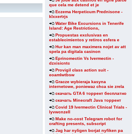
Je joue aux casinos en ligne parce
que cela me detend et je
Eczema Herpeticum Prednisone -
klxxertrjs
Water Bike Excursions in Tenerife
Island: Age Restrictions,
Propuestas exclusivas en
establecimientos y retiros esfera e
Hur kan man maximera nojet av att
spela pa digitala casinon
Eprinomectin Vs Ivermectin -
dzxisicntc
Provigil class action suit -
eoamlwtbsw
Gracze wybieraja kasyna
internetowe, poniewaz chca sie zrela
скачать GTA 6 торрент бесплатно
скачать Minecraft Java торрент
Covid 19 Ivermectin Clinical Trials -
lyvwcnzell
Make no-cost Telegram robot for
crafting presents, subscript
Jag har nyligen borjat nyfiken pa