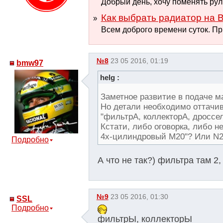
Добрый день, хочу поменять руль
Как выбрать радиатор на B
Всем доброго времени суток. При
№8
23 05 2016, 01:19
bmw97
helg :
Заметное развитие в подаче 
Но детали необходимо оттачив
"фильтрА, коллекторА, дроссел
Кстати, либо оговорка, либо н
4х-цилиндровый М20"? Или N
Подробно
А что не так?) фильтра там 2
№9
23 05 2016, 01:30
SSL
Подробно
фильтрЫ, коллекторЫ