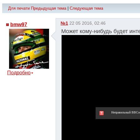
Для печати
Предыдущая тема
|
Следующая тема
№1
22 05 2016, 02:46
bmw97
Может кому-нибудь будет инт
Подробно
Неправильный BBCo