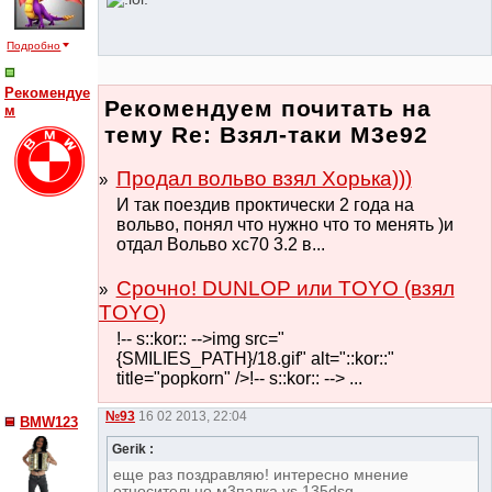
Подробно
Рекомендуе
Рекомендуем почитать на
м
тему Re: Взял-таки М3е92
Продал вольво взял Хорька)))
И так поездив проктически 2 года на
вольво, понял что нужно что то менять )и
отдал Вольво xc70 3.2 в...
Срочно! DUNLOP или TOYO (взял
TOYO)
!-- s::kor:: -->img src="
{SMILIES_PATH}/18.gif" alt="::kor::"
title="popkorn" />!-- s::kor:: --> ...
№93
16 02 2013, 22:04
BMW123
Gerik :
еще раз поздравляю! интересно мнение
относительно м3палка vs 135dsg