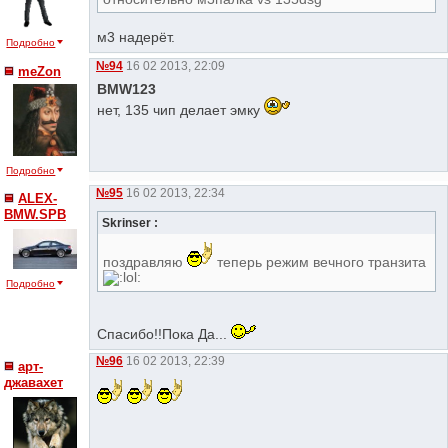
м3 надерёт.
Подробно
№94
16 02 2013, 22:09
meZon
BMW123
нет, 135 чип делает эмку
Подробно
№95
16 02 2013, 22:34
ALEX-
BMW.SPB
Skrinser :
поздравляю
теперь режим вечного транзита
Подробно
Спасибо!!Пока Да...
№96
16 02 2013, 22:39
арт-
джавахет