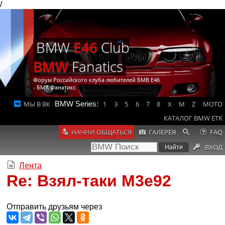
/
BMW
E46
Club
BMW
Fanatics
Форум Российского клуба любителей БМВ Е46
- БМВ Фанатикс
МЫ В ВК
BMW Series:
1
3
5
6
7
8
X
M
Z
MOTO
КАТАЛОГ BMW ETK
НАЧНИ ОБЩАТЬСЯ
ГАЛЕРЕЯ
FAQ
ВХОД
Лента
Re: Взял-таки М3е92
Отправить друзьям через