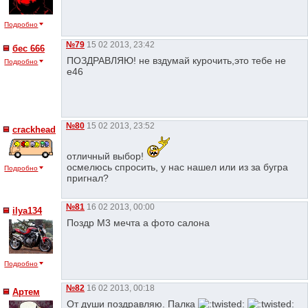
Подробно
№79
15 02 2013, 23:42
бес 666
ПОЗДРАВЛЯЮ! не вздумай курочить,это тебе не
Подробно
е46
№80
15 02 2013, 23:52
crackhead
отличный выбор!
осмелюсь спросить, у нас нашел или из за бугра
Подробно
пригнал?
№81
16 02 2013, 00:00
ilya134
Поздр M3 мечта а фото салона
Подробно
№82
16 02 2013, 00:18
Артем
От души поздравляю. Палка