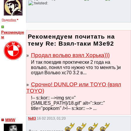
Подробно
Рекомендуе
Рекомендуем почитать на
м
тему Re: Взял-таки М3е92
Продал вольво взял Хорька)))
И так поездив проктически 2 года на
вольво, понял что нужно что то менять )и
отдал Вольво xc70 3.2 в...
Срочно! DUNLOP или TOYO (взял
TOYO)
!-- s::kor:: -->img src="
{SMILIES_PATH}/18.gif" alt="::kor::"
title="popkorn" />!-- s::kor:: --> ...
№83
16 02 2013, 01:20
MMW