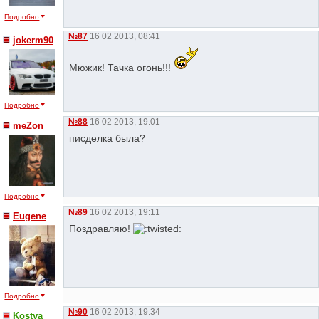
Подробно
№87
16 02 2013, 08:41
jokerm90
Мюжик! Тачка огонь!!!
Подробно
№88
16 02 2013, 19:01
meZon
писделка была?
Подробно
№89
16 02 2013, 19:11
Eugene
Поздравляю!
Подробно
№90
16 02 2013, 19:34
Kostya