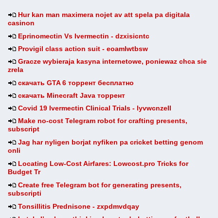
Hur kan man maximera nojet av att spela pa digitala
casinon
Eprinomectin Vs Ivermectin - dzxisicntc
Provigil class action suit - eoamlwtbsw
Gracze wybieraja kasyna internetowe, poniewaz chca sie
zrela
скачать GTA 6 торрент бесплатно
скачать Minecraft Java торрент
Covid 19 Ivermectin Clinical Trials - lyvwcnzell
Make no-cost Telegram robot for crafting presents,
subscript
Jag har nyligen borjat nyfiken pa cricket betting genom
onli
Locating Low-Cost Airfares: Lowcost.pro Tricks for
Budget Tr
Create free Telegram bot for generating presents,
subscripti
Tonsillitis Prednisone - zxpdmvdqay