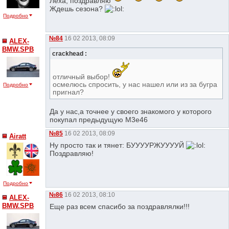
Леха, поздравляю
Ждешь сезона?
Подробно
№84
16 02 2013, 08:09
ALEX-
BMW.SPB
crackhead :
отличный выбор!
осмелюсь спросить, у нас нашел или из за бугра
Подробно
пригнал?
Да у нас,а точнее у своего знакомого у которого
покупал предыдущую M3e46
№85
16 02 2013, 08:09
Airatt
Ну просто так и тянет: БУУУУРЖУУУУЙ
Поздравляю!
Подробно
№86
16 02 2013, 08:10
ALEX-
BMW.SPB
Еще раз всем спасибо за поздравлялки!!!