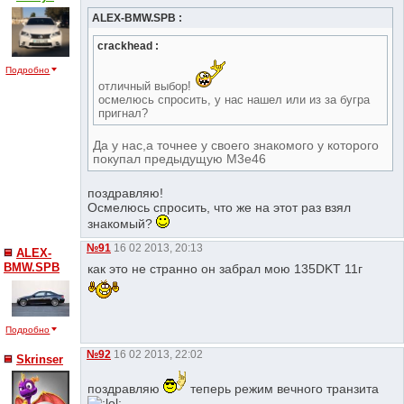
ALEX-BMW.SPB :
crackhead :
Подробно
отличный выбор!
осмелюсь спросить, у нас нашел или из за бугра
пригнал?
Да у нас,а точнее у своего знакомого у которого
покупал предыдущую M3e46
поздравляю!
Осмелюсь спросить, что же на этот раз взял
знакомый?
№91
16 02 2013, 20:13
ALEX-
BMW.SPB
как это не странно он забрал мою 135DKT 11г
Подробно
№92
16 02 2013, 22:02
Skrinser
поздравляю
теперь режим вечного транзита