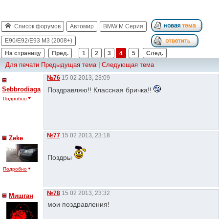
Список форумов
Автомир
BMW M Серия
E90/E92/E93 M3 (2008+)
На страницу
Пред.
1
2
3
4
5
След.
Для печати
Предыдущая тема
|
Следующая тема
№76
15 02 2013, 23:09
Sebbrodiaga
Поздравляю!! Классная бричка!!
Подробно
№77
15 02 2013, 23:18
Zeke
Поздры
Подробно
№78
15 02 2013, 23:32
Мишган
мои поздравления!