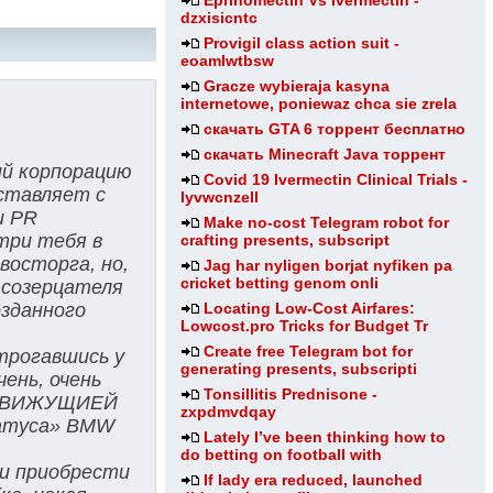
Eprinomectin Vs Ivermectin -
dzxisicntc
Provigil class action suit -
eoamlwtbsw
Gracze wybieraja kasyna
internetowe, poniewaz chca sie zrela
скачать GTA 6 торрент бесплатно
скачать Minecraft Java торрент
ий корпорацию
Covid 19 Ivermectin Clinical Trials -
ставляет с
lyvwcnzell
и PR
Make no-cost Telegram robot for
три тебя в
crafting presents, subscript
восторга, но,
Jag har nyligen borjat nyfiken pa
cricket betting genom onli
 созерцателя
Locating Low-Cost Airfares:
озданного
Lowcost.pro Tricks for Budget Tr
Create free Telegram bot for
трогавшись у
generating presents, subscripti
ень, очень
Tonsillitis Prednisone -
, ДВИЖУЩИЕЙ
zxpdmvdqay
атуса» BMW
Lately I’ve been thinking how to
do betting on football with
ии приобрести
If lady era reduced, launched