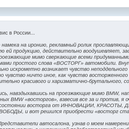
ис в России...
 намека на иронию, рекламный ролик прославляющ
ую ей продукцию, действительно воодушевляет, за
роезжающие мимо сверкающие всеми придуманным
ами простого слова «ВОСТОРГ» автомобили. Вну
но искрометно возникает чувство неподдельного 
то чувство ничто иное, как чувство восторженного
мительно красивого и харизматично-брутального, с
сь, навздыхавшись на проезжающие мимо BMW, на
ых BMW «восторгов», взвесив все за и против, я оч
 в состоянии восторга от ИННОВАЦИИ, КРАСОТЫ
ОБОДЫ, и вот решился приобрести «восторг ст
 Представители автосалона, узнав о моем намерен