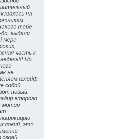
изисное
ешительный
казалась на
ботникам
«какого тебе
удо, выдали
й мере
соких,
асная часть к
едель!!! Но
ного
ак не
 меняем шлейф
е собой
вот новый,
задир второго
и мотор
нт
валификацию
условий, это
сьменно
 своей