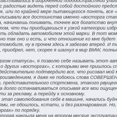
расплывались в широченной подобострастной улыб
, с радостью видеть перед собой достойного пред
к, или по крайней мере пытающегося понять, все 
 описывали все достоинства именно «восторга ста
, начинаешь понимать, точнее все богатство вну
том, что ты приобщаешься к узкой категории избр
ить обладать автомобилем этой марки. В тот мо
но так оно и есть, и что отношение ко мне будет 
омобиля, ну в прочем здесь я забегаю вперед. И та
, приобрел, нет, скорее я шагнул в мир BMW, полны
оргом статуса», я позволю себе называть этот ав
л о других «восторгах», с которыми мне пришлось 
 действительно подтвердило все, что рисовал мой 
 произведением, я даже не побоюсь слова СОВЕРШ
о, представительного спортсмена, этакого рвущег
 на долго останавливаться описывая все мои ощуще
и за рекламу, а перейду к основному.
этап самолюбования себя в машине, начались будн
и, не обошлось, кстати, и без разочарования. Но,
оргах» по порядку.
оторая накрыла меня на втором месяце эксплуатац