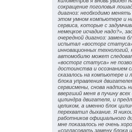
километров я вновь увидел н
сокращение поголовья лоша
диагноз: необходимо менять
этом умном компьютере и на
сервиса, которые с задумчив
немецкое исчадие надо?», зас
очередной диагноз: замена б
испытал «восторг статуса», 
инновационных технологий, 
автомобилю может следовать
«восторг статуса» не позво
достоинства и осознанием св
сказалось на компьютере и 
блока управления двигателе
сервисмены, снова надпись н
ввергший меня в пучину все
цилиндра двигателя, и пре
целиком, а именно блок цил
перехватил дыхание. Я нико
работников официального ди
мне показалось не очень хор
«согласовать замену блока ц