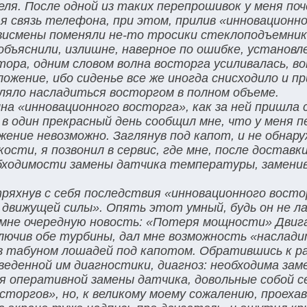
ля. После одной из таких перепрошивок у меня по
 связь телефона, при этом, прилив «инновационн
висмены поменяли не-то тросики стеклоподъемник
 объяснили, излишне, наверное по ошибке, установ
ора, одним словом волна восторга усиливалась, в
ожение, ибо сиденье все же иногда снисходило и п
оляло насладиться восторгом в полном объеме.
лна «инновационного восторга», как за ней пришла
 один прекрасный день сообщил мне, что у меня п
ение невозможно. Заглянув под капот, и не обнару
сти, я позвонил в сервис, где мне, после доставки
бходимости замены датчика температуры, замени
тряхнув с себя последствия «инновационного востор
 движущей силы». Опять этот умный, будь он не ла
мне очередную новость: «Потеря мощности» Двиг
ключив обе турбины, дал мне возможность «наслад
аз табуном лошадей под капотом. Обратившись к 
оведенной им диагностики, диагноз: необходима за
я оперативной замены датчика, довольные собой 
сторгов», но, к великому моему сожалению, проехав