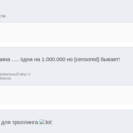
сти.
а ..... одна на 1.000.000 но [censored] бывает!
равильный мед =)
Никола
л для троллинга