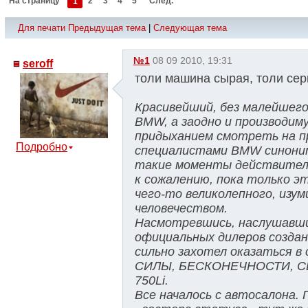
На страницу
1
2
3
4
5
След.
Для печати
Предыдущая тема
|
Следующая тема
№1
08 09 2010, 19:31
seroff
толи машина сырая, толи серв
Красивейший, без малейшего
BMW, а заодно и производим
придыханием смотреть на п
Подробно
специалистами BMW синоним
такие моменты действитель
к сожалению, пока только э
чего-то великолепного, изу
человечеством.
Насмотревшись, наслушавши
официальных дилеров созданн
сильно захотел оказаться
СИЛЫ, БЕСКОНЕЧНОСТИ, СВ
750Li.
Все началось с автосалона.