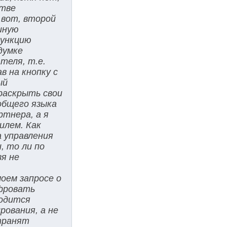
стве
 вот, второй
шную
функцию
думке
теля, т.е.
в на кнопку с
ый
 раскрыть свои
общего языка
ртнера, а я
илем. Как
а управления
, то ли по
зя не
оем запросе о
ифровать
водится
рования, а не
странят