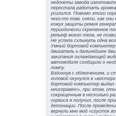
недочеты завода изготовите
перестала работать громкая
усилился. Помимо этого сер
чего-то там, сняли, как они
кожух защиты ремня генерат
периодически скрюченное пол
рельеф моего тела, не позв
Не успела схлынуть одна во
Умный бортовой компьютер в
двигатель и дальнейшее движ
закипания охлаждающей жидко
автомобиля сообщили о нео
помпу.
Вздохнув с облегчением, и с
головой окунулся в «восторг
бортовой компьютер выдал 
неисправен!», при этом, от
сокращенным в несколько р
сервиса я получил, после пр
детонации. После проведени
вернули мне мой «сгусток во