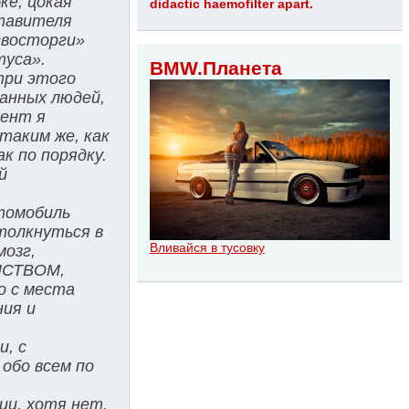
ке, цокая
didactic haemofilter apart.
ставителя
«восторги»
туса».
BMW.Планета
три этого
анных людей,
мент я
таким же, как
к по порядку.
й
томобиль
столкнуться в
Вливайся в тусовку
мозг,
ЕНСТВОМ,
о с места
ния и
и, с
 обо всем по
ии, хотя нет,