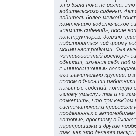
это была пока не волна, эт
водительского сиденья. Авт
водитель более мелкой конс
комплекцию водительское си
«память сидений», после вол
конструкторов, должно прио
подстроиться под форму води
моими настройками, был вын
«инновационный восторг» сид
объятия, изменив себя под 
с «инновационным восторгом
его значительно крупнее, и
потом объяснили работники 
памятью сидений, которую он
«злому умыслу» так и не зам
отметить, что при каждом 
систематически проводили к
проделанных с автомобилем
которые, простому обывател
перепрошивка и другие необ
так, как это делают раскри