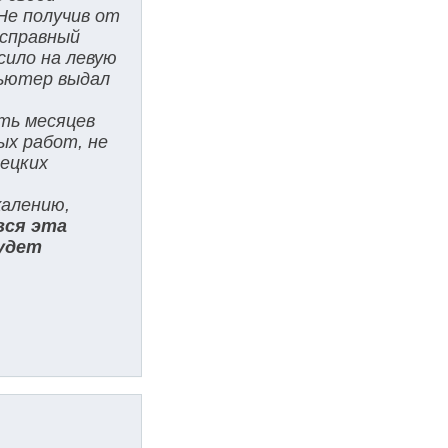
Не получив от
исправный
сило на левую
пьютер выдал
ять месяцев
ых работ, не
мецких
жалению,
вся эта
будет