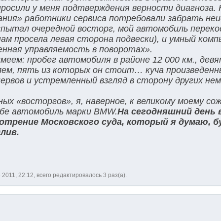
просили у меня подтверждения верности диагноза. 
ания» работники сервиса потребовали забрать не
испытал очередной восторг, мой автомобиль переко
нам просела левая сторона подвески), и умный ком
енная управляемость в поворотах».
меем: пробег автомобиля в районе 12 000 км., дев
ем, пять из которых он стоит… куча произведенн
ервов и устремленный взгляд в сторону других не
ых «восторгов», я, наверное, к великому моему со
ебе автомобиль марки BMW.
На сегодняшний день 
отрение Московского суда, который я думаю, 
лив.
 2011, 22:12, всего редактировалось 3 раз(а).