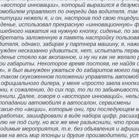
о «восторг инновации», который выразился в безум
омобилем управляют по очереди два водителя, так
титуции нежели я, и он, настроив под свою тщеду
денье, использовал прекрасную «инновационную» 
шебного нажатия на нужную кнопку, сиденье, по за
бретать заложенную в память настройку пользова
теля, однако, забирая у партнера машину, я, нажа
ужден несказанно удивиться, нет, испытать перв
енье стояло как вкопанное, и ну ни как не желало
мои габариты. Некоторое время постояв, не найдя 
», я был вынужден ужаться до габаритов моего па
 в таком скукоженном положении управлять автомоб
официального дилера, у меня «просто заела кнопк
и, к сожалению, до сих пор, то ли по забывчивости
енили. Далее, говоря о «восторге инноваций», нель
попадании автомобиля в автосалон, сервисмены
акие-то «акции», которые они, при последующем м
 работах, зашифровали в виде набора цифр, расш
ю не под силу, но все же мне разъяснили, что про
ходимые мероприятия, т.е. без объявления и афиши
чав на весь мир японцы и другие производители, у