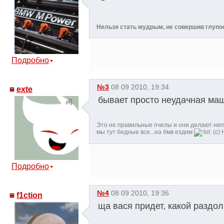
Нельзя стать мудрым, не совершив глупо
Подробно
№3
08 09 2010, 19:34
exte
бывает просто неудачная машин
Это не правильные пчелы и они делают неп
мы тут бедные все...на бмв ездим
(c) 
Подробно
№4
08 09 2010, 19:36
f1ction
ща вася придет, какой раздо