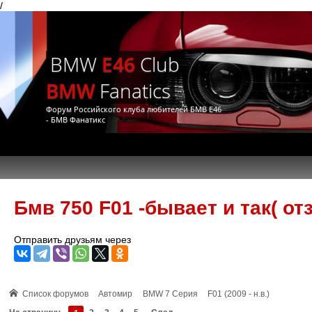
/
BMW
E46
Club
BMW
Fanatics
Форум Российского клуба любителей БМВ Е46
- БМВ Фанатикс
Бмв 750 F01 -бывает и так( от
Отправить друзьям через
Список форумов
Автомир
BMW 7 Серия
F01 (2009 - н.в.)