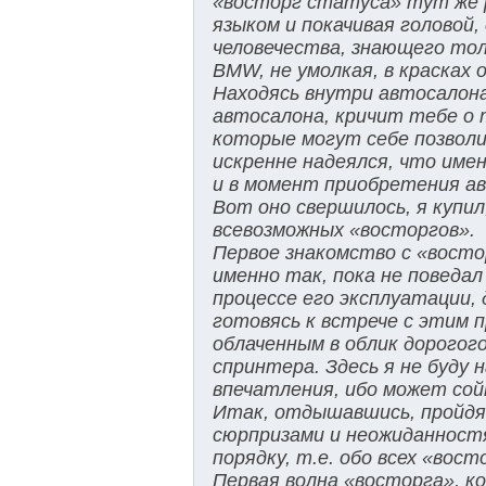
«восторг статуса» тут же 
языком и покачивая головой
человечества, знающего тол
BMW, не умолкая, в красках
Находясь внутри автосалона
автосалона, кричит тебе о 
которые могут себе позвол
искренне надеялся, что имен
и в момент приобретения авт
Вот оно свершилось, я купил
всевозможных «восторгов».
Первое знакомство с «вост
именно так, пока не поведа
процессе его эксплуатации,
готовясь к встрече с этим
облаченным в облик дорогог
спринтера. Здесь я не буду
впечатления, ибо может сойт
Итак, отдышавшись, пройдя 
сюрпризами и неожиданностям
порядку, т.е. обо всех «вост
Первая волна «восторга», к