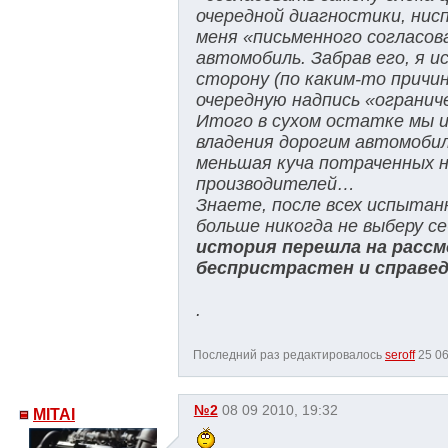
очередной диагностики, нис
меня «письменного согласов
автомобиль. Забрав его, я 
сторону (по каким-то причи
очередную надпись «огранич
Итого в сухом остатке мы и
владения дорогим автомобил
меньшая куча потраченных н
производителей…
Знаете, после всех испытанн
больше никогда не выберу с
история перешла на рассм
беспристрастен и справед
.
Последний раз редактировалось
seroff
25 06
№2
08 09 2010, 19:32
MITAI