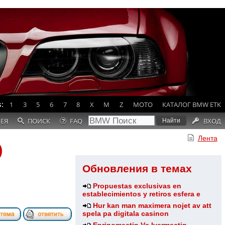
:
1
3
5
6
7
8
X
M
Z
MOTO
КАТАЛОГ BMW ETK
РЕЯ
ПОИСК
FAQ
ВХОД
Лента
)
Обновления в темах
Propuestas exclusivas en
establecimientos y retiros esfera e
Hur kan man maximera nojet av att
spela pa digitala casinon