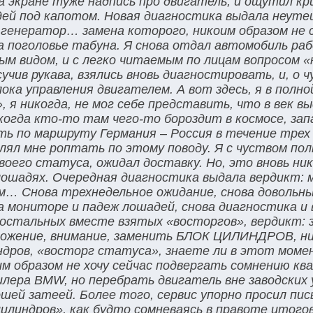
а экране туже надпись про двигатель, и ощутил кр
дей под капотом. Новая диагностика выдала неут
 генератор… замена которого, никоим образом не с
 поголовье табуна. Я снова отдал автомобиль ра
ым видом, и с легко читаемым по лицам вопросом 
учив рукава, взялись вновь диагностировать, и, о ч
лока управления двигателем. А вот здесь, я в полно
я никогда, не мог себе представить, что в век вы
когда кто-то там чего-то бороздит в космосе, зап
 по маршруту Германия – Россия в течение трех н
лял мне роптать по этому поводу. Я с чуством пол
оего статуса, ожидал доставку. Но, это вновь ник
лошадях. Очередная диагностика выдала вердикт:
м… Снова трехнедельное ожидание, снова довольны
а мониторе и падеж лошадей, снова диагностика и 
х остальных вместе взятых «восторгов», вердикт: 
дложение, внимание, заменить БЛОК ЦИЛИНДРОВ, н
индров, «восторг статуса», знаете ли в этот моме
им образом не хочу сейчас подвергать сомнению к
лера BMW, но перебрать двигатель вне заводских 
ошей затеей. Более того, сервис упорно просил пи
илиндров», как будто сомневаясь в правоте итогов