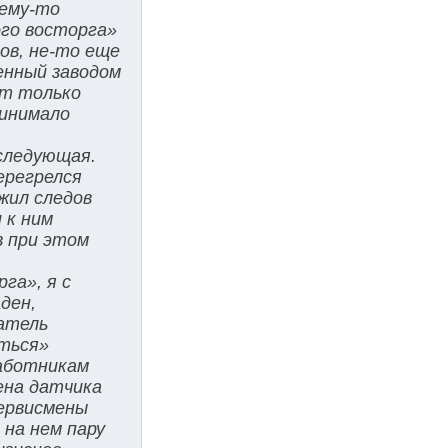
чему-то
ого восторга»
ов, не-то еще
ленный заводом
от только
ринимало
 следующая.
ерегрелся
жил следов
 к ним
в при этом
га», я с
ден,
атель
иться»
работникам
мена датчика
сервисмены
 на нем пару