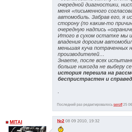
очередной диагностики, нис
меня «письменного согласов
автомобиль. Забрав его, я 
сторону (по каким-то причи
очередную надпись «огранич
Итого в сухом остатке мы и
владения дорогим автомобил
меньшая куча потраченных н
производителей…
Знаете, после всех испытанн
больше никогда не выберу с
история перешла на рассм
беспристрастен и справед
.
Последний раз редактировалось
seroff
25 06
№2
08 09 2010, 19:32
MITAI