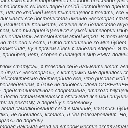
расплывались в широченной подобострастной улыб
, с радостью видеть перед собой достойного пред
к, или по крайней мере пытающегося понять, все 
 описывали все достоинства именно «восторга ста
, начинаешь понимать, точнее все богатство вну
том, что ты приобщаешься к узкой категории избр
ить обладать автомобилем этой марки. В тот мо
но так оно и есть, и что отношение ко мне будет 
омобиля, ну в прочем здесь я забегаю вперед. И та
, приобрел, нет, скорее я шагнул в мир BMW, полны
оргом статуса», я позволю себе называть этот ав
л о других «восторгах», с которыми мне пришлось 
 действительно подтвердило все, что рисовал мой 
 произведением, я даже не побоюсь слова СОВЕРШ
о, представительного спортсмена, этакого рвущег
 на долго останавливаться описывая все мои ощуще
и за рекламу, а перейду к основному.
этап самолюбования себя в машине, начались будн
и, не обошлось, кстати, и без разочарования. Но,
оргах» по порядку.
оторая накрыла меня на втором месяце эксплуатац