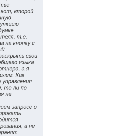
стве
 вот, второй
шную
функцию
думке
теля, т.е.
в на кнопку с
ый
 раскрыть свои
общего языка
ртнера, а я
илем. Как
а управления
, то ли по
зя не
оем запросе о
ифровать
водится
рования, а не
странят