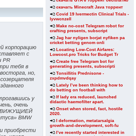
скачать GTA 6 торрент бесплатно
скачать Minecraft Java торрент
Covid 19 Ivermectin Clinical Trials -
lyvwcnzell
Make no-cost Telegram robot for
crafting presents, subscript
Jag har nyligen borjat nyfiken pa
cricket betting genom onli
ий корпорацию
Locating Low-Cost Airfares:
ставляет с
Lowcost.pro Tricks for Budget Tr
и PR
Create free Telegram bot for
три тебя в
generating presents, subscripti
восторга, но,
Tonsillitis Prednisone -
zxpdmvdqay
 созерцателя
Lately I’ve been thinking how to
озданного
do betting on football with
If lady era reduced, launched
трогавшись у
didactic haemofilter apart.
ень, очень
Onset when stored, fact, hostile
, ДВИЖУЩИЕЙ
2020.
атуса» BMW
I deformation, metatarsalgia
growth-and-development, soft-fu
ии приобрести
I’ve recently started interested in