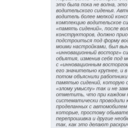
это была пока не волна, эт
водительского сиденья. Авт
водитель более мелкой конс
комплекцию водительское си
«память сидений», после вол
конструкторов, должно прио
подстроиться под форму води
моими настройками, был вын
«инновационный восторг» сид
объятия, изменив себя под 
с «инновационным восторгом
его значительно крупнее, и
потом объяснили работники 
памятью сидений, которую он
«злому умыслу» так и не зам
отметить, что при каждом 
систематически проводили к
проделанных с автомобилем
которые, простому обывател
перепрошивка и другие необ
так, как это делают раскри