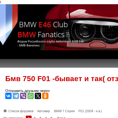
/
BMW
E46
Club
BMW
Fanatics
Форум Российского клуба любителей БМВ Е46
- БМВ Фанатикс
Бмв 750 F01 -бывает и так( от
Отправить друзьям через
Список форумов
Автомир
BMW 7 Серия
F01 (2009 - н.в.)