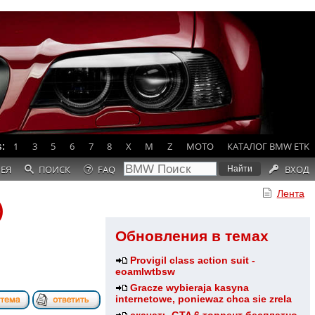
:
1
3
5
6
7
8
X
M
Z
MOTO
КАТАЛОГ BMW ETK
РЕЯ
ПОИСК
FAQ
ВХОД
Лента
)
Обновления в темах
Provigil class action suit -
eoamlwtbsw
Gracze wybieraja kasyna
internetowe, poniewaz chca sie zrela