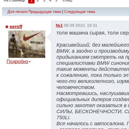
На страницу
1
2
3
4
5
След.
Для печати
Предыдущая тема
|
Следующая тема
№1
08 09 2010, 19:31
seroff
толи машина сырая, толи серв
Красивейший, без малейшего
BMW, а заодно и производим
придыханием смотреть на п
Подробно
специалистами BMW синоним
такие моменты действитель
к сожалению, пока только э
чего-то великолепного, изу
человечеством.
Насмотревшись, наслушавши
официальных дилеров созданн
сильно захотел оказаться
СИЛЫ, БЕСКОНЕЧНОСТИ, СВ
750Li.
Все началось с автосалона.