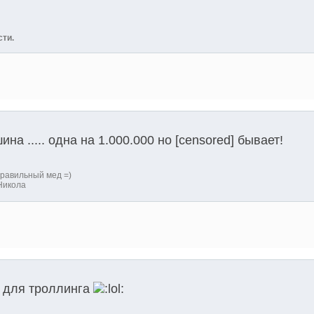
сти.
а ..... одна на 1.000.000 но [censored] бывает!
равильный мед =)
Никола
л для троллинга