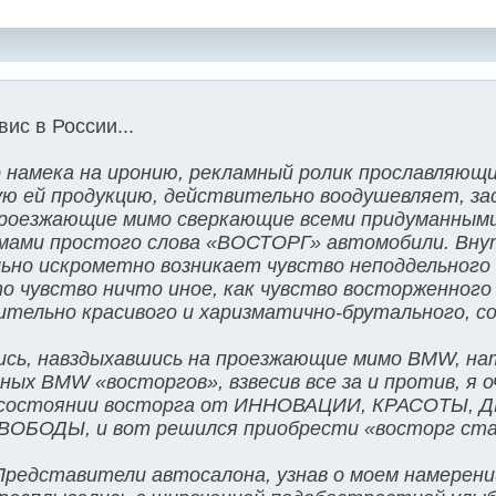
ис в России...
 намека на иронию, рекламный ролик прославляющ
ую ей продукцию, действительно воодушевляет, за
роезжающие мимо сверкающие всеми придуманным
ами простого слова «ВОСТОРГ» автомобили. Вну
но искрометно возникает чувство неподдельного 
то чувство ничто иное, как чувство восторженного
мительно красивого и харизматично-брутального, с
сь, навздыхавшись на проезжающие мимо BMW, на
ых BMW «восторгов», взвесив все за и против, я оч
 в состоянии восторга от ИННОВАЦИИ, КРАСОТЫ
ОБОДЫ, и вот решился приобрести «восторг ст
 Представители автосалона, узнав о моем намерен