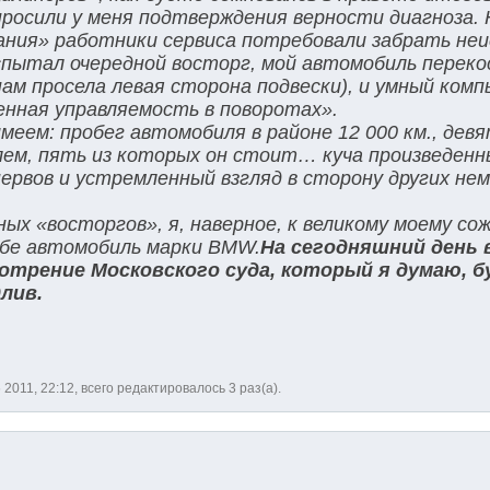
просили у меня подтверждения верности диагноза. 
ания» работники сервиса потребовали забрать не
испытал очередной восторг, мой автомобиль переко
нам просела левая сторона подвески), и умный ком
енная управляемость в поворотах».
меем: пробег автомобиля в районе 12 000 км., дев
ем, пять из которых он стоит… куча произведенн
ервов и устремленный взгляд в сторону других не
ых «восторгов», я, наверное, к великому моему со
ебе автомобиль марки BMW.
На сегодняшний день 
отрение Московского суда, который я думаю, 
лив.
 2011, 22:12, всего редактировалось 3 раз(а).