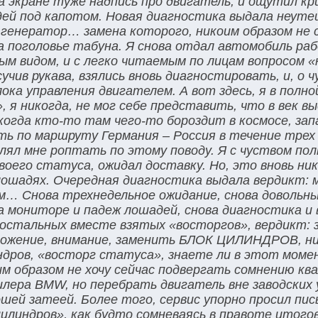
а экране туже надпись про двигатель, и ощутил кр
дей под капотом. Новая диагностика выдала неут
 генератор… замена которого, никоим образом не с
 поголовье табуна. Я снова отдал автомобиль ра
ым видом, и с легко читаемым по лицам вопросом 
учив рукава, взялись вновь диагностировать, и, о ч
лока управления двигателем. А вот здесь, я в полно
я никогда, не мог себе представить, что в век вы
когда кто-то там чего-то бороздит в космосе, зап
 по маршруту Германия – Россия в течение трех н
лял мне роптать по этому поводу. Я с чуством пол
оего статуса, ожидал доставку. Но, это вновь ник
лошадях. Очередная диагностика выдала вердикт:
м… Снова трехнедельное ожидание, снова довольны
а мониторе и падеж лошадей, снова диагностика и 
х остальных вместе взятых «восторгов», вердикт: 
дложение, внимание, заменить БЛОК ЦИЛИНДРОВ, н
индров, «восторг статуса», знаете ли в этот моме
им образом не хочу сейчас подвергать сомнению к
лера BMW, но перебрать двигатель вне заводских 
ошей затеей. Более того, сервис упорно просил пи
илиндров», как будто сомневаясь в правоте итогов