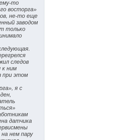
чему-то
ого восторга»
ов, не-то еще
ленный заводом
от только
ринимало
 следующая.
ерегрелся
жил следов
 к ним
в при этом
га», я с
ден,
атель
иться»
работникам
мена датчика
сервисмены
 на нем пару