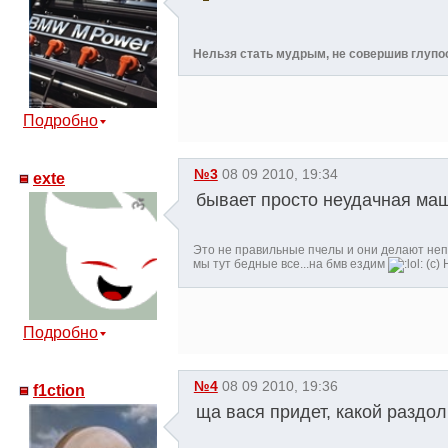
Нельзя стать мудрым, не совершив глупо
Подробно
№3
08 09 2010, 19:34
exte
бывает просто неудачная машин
Это не правильные пчелы и они делают неп
мы тут бедные все...на бмв ездим
(c) 
Подробно
№4
08 09 2010, 19:36
f1ction
ща вася придет, какой раздо