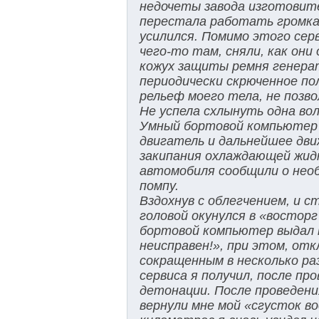
недочеты завода изготовите
перестала работать громкая
усилился. Помимо этого сер
чего-то там, сняли, как они
кожух защиты ремня генерат
периодически скрюченное пол
рельеф моего тела, не позв
Не успела схлынуть одна во
Умный бортовой компьютер в
двигатель и дальнейшее движ
закипания охлаждающей жидко
автомобиля сообщили о нео
помпу.
Вздохнув с облегчением, и с
головой окунулся в «восторг
бортовой компьютер выдал 
неисправен!», при этом, от
сокращенным в несколько р
сервиса я получил, после пр
детонации. После проведени
вернули мне мой «сгусток во