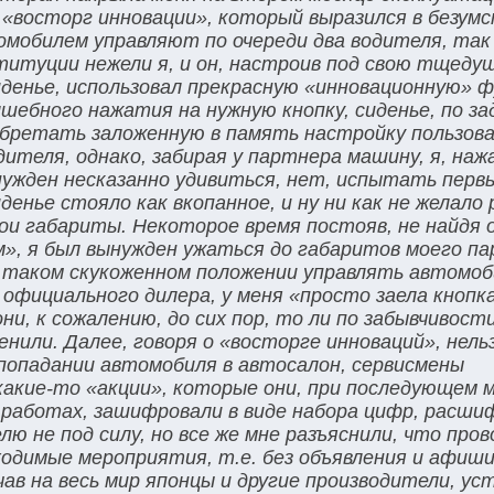
о «восторг инновации», который выразился в безум
омобилем управляют по очереди два водителя, так
титуции нежели я, и он, настроив под свою тщеду
денье, использовал прекрасную «инновационную» 
шебного нажатия на нужную кнопку, сиденье, по за
бретать заложенную в память настройку пользова
теля, однако, забирая у партнера машину, я, нажа
ужден несказанно удивиться, нет, испытать перв
енье стояло как вкопанное, и ну ни как не желало
мои габариты. Некоторое время постояв, не найдя 
», я был вынужден ужаться до габаритов моего па
 в таком скукоженном положении управлять автомоб
официального дилера, у меня «просто заела кнопк
и, к сожалению, до сих пор, то ли по забывчивости
енили. Далее, говоря о «восторге инноваций», нель
попадании автомобиля в автосалон, сервисмены
акие-то «акции», которые они, при последующем м
 работах, зашифровали в виде набора цифр, расш
ю не под силу, но все же мне разъяснили, что про
ходимые мероприятия, т.е. без объявления и афиши
чав на весь мир японцы и другие производители, у