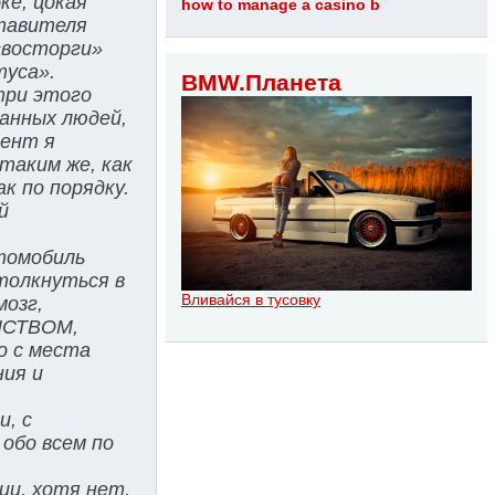
ке, цокая
how to manage a casino b
ставителя
«восторги»
туса».
BMW.Планета
три этого
анных людей,
мент я
таким же, как
к по порядку.
й
томобиль
столкнуться в
Вливайся в тусовку
мозг,
ЕНСТВОМ,
о с места
ния и
и, с
 обо всем по
ии, хотя нет,