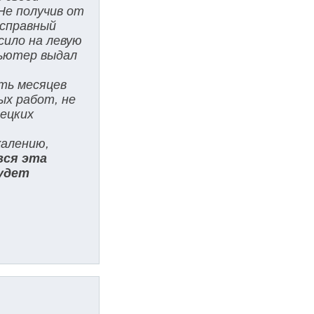
Не получив от
исправный
сило на левую
пьютер выдал
ять месяцев
ых работ, не
мецких
жалению,
вся эта
будет