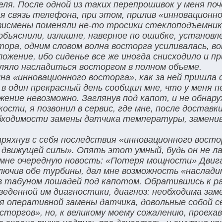
ля. После одной из таких перепрошивок у меня по
 связь телефона, при этом, прилив «инновационн
висмены поменяли не-то тросики стеклоподъемник
 объяснили, излишне, наверное по ошибке, установ
ора, одним словом волна восторга усиливалась, в
ожение, ибо сиденье все же иногда снисходило и п
оляло насладиться восторгом в полном объеме.
лна «инновационного восторга», как за ней пришла
 один прекрасный день сообщил мне, что у меня п
ение невозможно. Заглянув под капот, и не обнару
сти, я позвонил в сервис, где мне, после доставки
бходимости замены датчика температуры, замени
тряхнув с себя последствия «инновационного востор
 движущей силы». Опять этот умный, будь он не ла
мне очередную новость: «Потеря мощности» Двиг
ключив обе турбины, дал мне возможность «наслад
аз табуном лошадей под капотом. Обратившись к 
оведенной им диагностики, диагноз: необходима за
я оперативной замены датчика, довольные собой 
сторгов», но, к великому моему сожалению, проехав