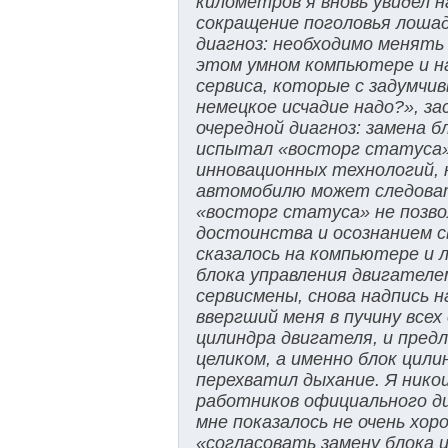
километров я вновь увидел н
сокращение поголовья лоша
диагноз: необходимо менять
этом умном компьютере и на
сервиса, которые с задумчив
немецкое исчадие надо?», зас
очередной диагноз: замена б
испытал «восторг статуса», 
инновационных технологий, 
автомобилю может следовать
«восторг статуса» не позво
достоинства и осознанием св
сказалось на компьютере и 
блока управления двигателе
сервисмены, снова надпись н
ввергший меня в пучину все
цилиндра двигателя, и пре
целиком, а именно блок цил
перехватил дыхание. Я нико
работников официального ди
мне показалось не очень хор
«согласовать замену блока ц