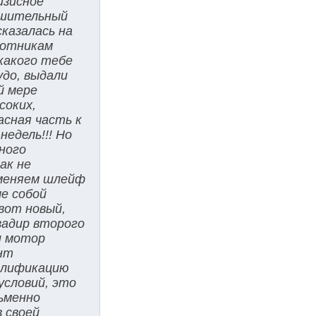
изисное
ешительный
казалась на
ботникам
«какого тебе
удо, выдали
й мере
соких,
асная часть к
едель!!! Но
ного
ак не
 меняем шлейф
е собой
вот новый,
задир второго
и мотор
нт
валификацию
условий, это
сьменно
 своей