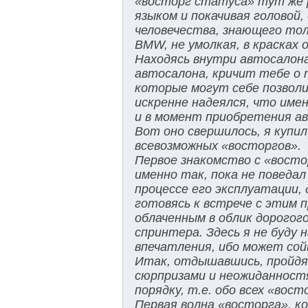
«восторг статуса» тут же 
языком и покачивая головой
человечества, знающего тол
BMW, не умолкая, в красках
Находясь внутри автосалона
автосалона, кричит тебе о 
которые могут себе позвол
искренне надеялся, что имен
и в момент приобретения авт
Вот оно свершилось, я купил
всевозможных «восторгов».
Первое знакомство с «вост
именно так, пока не поведа
процессе его эксплуатации,
готовясь к встрече с этим
облаченным в облик дорогог
спринтера. Здесь я не буду
впечатления, ибо может сойт
Итак, отдышавшись, пройдя 
сюрпризами и неожиданностям
порядку, т.е. обо всех «вост
Первая волна «восторга», к