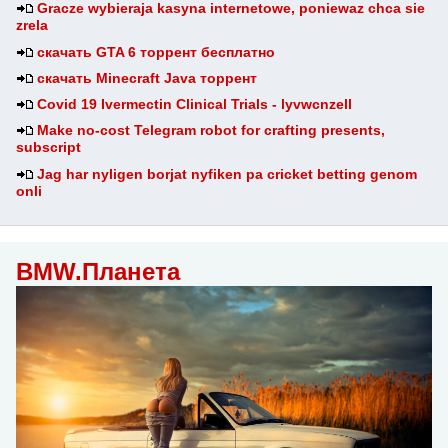
Gracze wybieraja kasyna internetowe, poniewaz chca sie
zrela
скачать GTA 6 торрент бесплатно
скачать Minecraft Java торрент
Covid 19 Ivermectin Clinical Trials - lyvwcnzell
Make no-cost Telegram robot for crafting presents,
subscript
Jag har nyligen borjat nyfiken pa cricket betting genom
onli
BMW.Планета