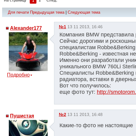
На страницу
1
2
След.
Для печати
Предыдущая тема
|
Следующая тема
№1
13 11 2013, 16:46
Alexander177
Компания BMW представила 
Сейчас дорогими и роскошным
специалистам Robbe&Berking 
Robbe&Berking - известная н
Именно они разработали уни
уникального BMW 760Li Sterl
Специалисты Robbe&Berking 
Подробно
радиатора, вставки в дверны
Вот что получилось:
еще фото тут:
http://smotorom.
№2
13 11 2013, 16:48
Пушистая
Какие-то фото не настоящие