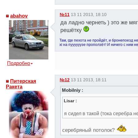
№11
13 11 2013, 18:10
abahov
да ладно чернеть ) это же мяг
решётку
Там, где пехота не пройдёт, и бронепоезд н
xi на пуууууузе проползёт! И ничего с ним н
Подробно
№12
13 11 2013, 18:11
Питерская
Ракета
Mobilniy :
Lisar :
я сидел в такой (тока серебра 
серебряный потолок?