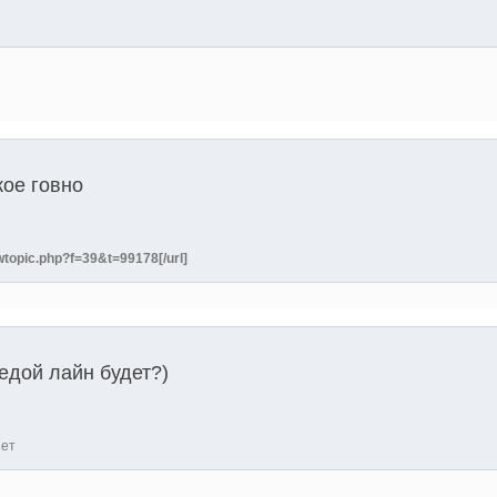
кое говно
ewtopic.php?f=39&t=99178[/url]
шедой лайн будет?)
нет