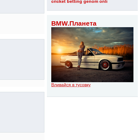
cricket betting genom onli
BMW.Планета
Вливайся в тусовку