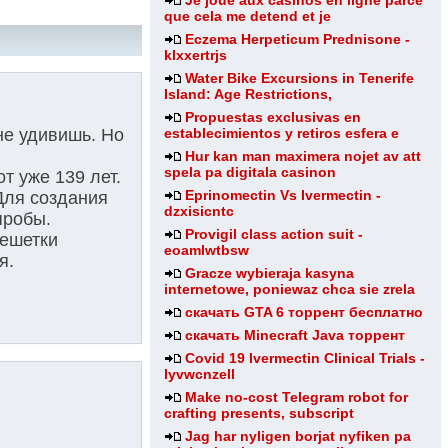
Je joue aux casinos en ligne parce
que cela me detend et je
Eczema Herpeticum Prednisone -
klxxertrjs
Water Bike Excursions in Tenerife
Island: Age Restrictions,
Propuestas exclusivas en
establecimientos y retiros esfera e
не удивишь. Но
Hur kan man maximera nojet av att
spela pa digitala casinon
т уже 139 лет.
Eprinomectin Vs Ivermectin -
Для создания
dzxisicntc
пробы.
Provigil class action suit -
решетки
eoamlwtbsw
я.
Gracze wybieraja kasyna
internetowe, poniewaz chca sie zrela
скачать GTA 6 торрент бесплатно
скачать Minecraft Java торрент
Covid 19 Ivermectin Clinical Trials -
lyvwcnzell
Make no-cost Telegram robot for
crafting presents, subscript
Jag har nyligen borjat nyfiken pa