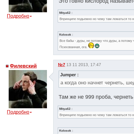
Это говно кислород называе
Mitya62 :
Подробно
Впринципе подьемно но чему там ломаться то на
Kolosok :
Все бабы - дуры, не потому что дуры, а потому ч
Психованная, ога.
№7
13 11 2013, 17:47
Филевский
Jumper :
а когда оно начнет чернеть, ш
Там же не 999 проба, чернеть 
Mitya62 :
Подробно
Впринципе подьемно но чему там ломаться то на
Kolosok :