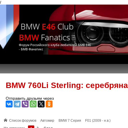
/
BMW
E46
Club
BMW
Fanatics
Форум Российского клуба любителей БМВ Е46
- БМВ Фанатикс
BMW 760Li Sterling: серебрян
Отправить друзьям через
Список форумов
Автомир
BMW 7 Серия
F01 (2009 - н.в.)