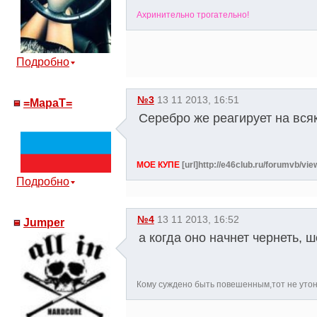
Ахринительно трогательно!
Подробно
№3
13 11 2013, 16:51
=MapaT=
Серебро же реагирует на вся
МОЕ КУПЕ
[url]http://e46club.ru/forumvb/vi
Подробно
№4
13 11 2013, 16:52
Jumper
а когда оно начнет чернеть, 
Кому суждено быть повешенным,тот не уто