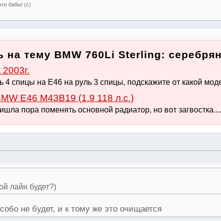
то бабы! (с)
 на тему BMW 760Li Sterling: серебря
2003г.
 4 спицы на Е46 на руль 3 спицы, подскажите от какой моде
MW E46 M43B19 (1.9 118 л.с.)
шла пора поменять основной радиатор, но вот загвостка.... 
ой лайн будет?)
собо не будет, и к тому же это очищается