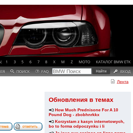
:
1
3
5
6
7
8
X
M
Z
MOTO
КАТАЛОГ BMW ETK
РЕЯ
ПОИСК
FAQ
ВХОД
Лента
Обновления в темах
How Much Prednisone For A 10
Pound Dog - zbobhnrkkx
Korzystam z kasyn internetowych,
bo to forma odpoczynku i li