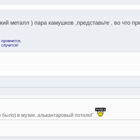
кий металл ) пара камушков ,представьте , во что пр
е промчится,
е случится!
не было) в музее, алькантаровый потолоГ