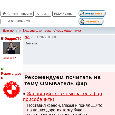
Список форумов
Автомир
BMW 7 Серия
E65/E66 (2002 - 2008)
Для печати
Предыдущая тема
|
Следующая тема
№1
25 11 2022, 00:00
Эндрю760
Замёрз.
Подробно
Рекомендуе
Рекомендуем почитать на
м
тему Омыватель фар
Засоветуйте как омыватель фар
присобачить)
Поставил ксенон, глазья и понял .....что
на наших дорогах толку будет
мало....морда на скорости обра...