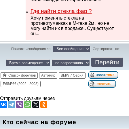
Где найти стекла фар ?
Хочу поменять стекла на
противотуманках в М-техе 2м , но не
могу найти их в продаже.. Существуют
он...
Показать сообщения за:
Сортировать по:
Список форумов
Автомир
BMW 7 Серия
E65/E66 (2002 - 2008)
Отправить друзьям через
Кто сейчас на форуме