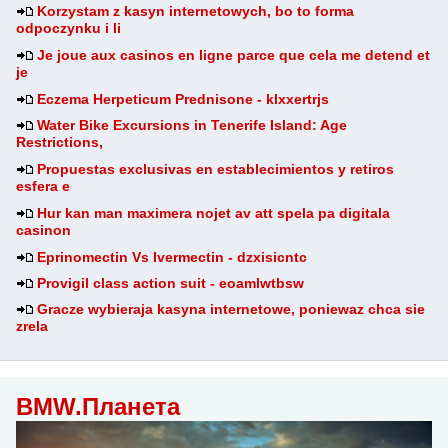
Korzystam z kasyn internetowych, bo to forma
odpoczynku i li
Je joue aux casinos en ligne parce que cela me detend et
je
Eczema Herpeticum Prednisone - klxxertrjs
Water Bike Excursions in Tenerife Island: Age
Restrictions,
Propuestas exclusivas en establecimientos y retiros
esfera e
Hur kan man maximera nojet av att spela pa digitala
casinon
Eprinomectin Vs Ivermectin - dzxisicntc
Provigil class action suit - eoamlwtbsw
Gracze wybieraja kasyna internetowe, poniewaz chca sie
zrela
BMW.Планета