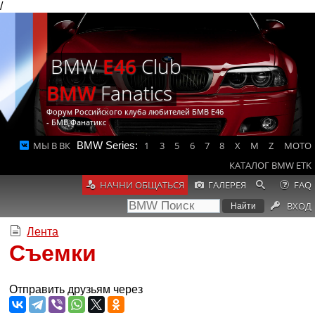
/
BMW
E46
Club
BMW
Fanatics
Форум Российского клуба любителей БМВ Е46
- БМВ Фанатикс
МЫ В ВК
BMW Series:
1
3
5
6
7
8
X
M
Z
MOTO
КАТАЛОГ BMW ETK
НАЧНИ ОБЩАТЬСЯ
ГАЛЕРЕЯ
FAQ
ВХОД
Лента
Съемки
Отправить друзьям через