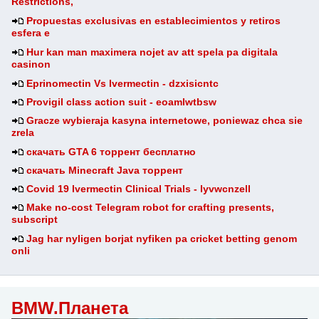
Restrictions,
Propuestas exclusivas en establecimientos y retiros
esfera e
Hur kan man maximera nojet av att spela pa digitala
casinon
Eprinomectin Vs Ivermectin - dzxisicntc
Provigil class action suit - eoamlwtbsw
Gracze wybieraja kasyna internetowe, poniewaz chca sie
zrela
скачать GTA 6 торрент бесплатно
скачать Minecraft Java торрент
Covid 19 Ivermectin Clinical Trials - lyvwcnzell
Make no-cost Telegram robot for crafting presents,
subscript
Jag har nyligen borjat nyfiken pa cricket betting genom
onli
BMW.Планета