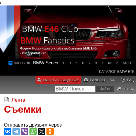
/
BMW
E46
Club
BMW
Fanatics
Форум Российского клуба любителей БМВ Е46
- БМВ Фанатикс
МЫ В ВК
BMW Series:
1
3
5
6
7
8
X
M
Z
MOTO
КАТАЛОГ BMW ETK
НАЧНИ ОБЩАТЬСЯ
ГАЛЕРЕЯ
FAQ
ВХОД
Лента
Съемки
Отправить друзьям через