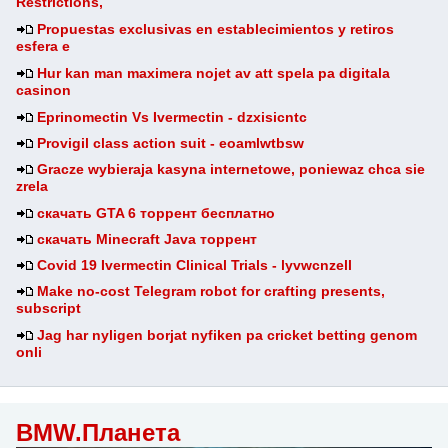
Restrictions,
Propuestas exclusivas en establecimientos y retiros
esfera e
Hur kan man maximera nojet av att spela pa digitala
casinon
Eprinomectin Vs Ivermectin - dzxisicntc
Provigil class action suit - eoamlwtbsw
Gracze wybieraja kasyna internetowe, poniewaz chca sie
zrela
скачать GTA 6 торрент бесплатно
скачать Minecraft Java торрент
Covid 19 Ivermectin Clinical Trials - lyvwcnzell
Make no-cost Telegram robot for crafting presents,
subscript
Jag har nyligen borjat nyfiken pa cricket betting genom
onli
BMW.Планета