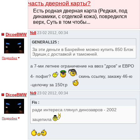
часть дверной карты?
Есть родная дверная карта (Редкая, под
динамики, с отделкой кожа), повредился
верх, Суть в том чтобы...
№8
23 02 2012, 00:34
DicoeBMW
GENERAL125 :
За эти деньги в Бахрейне можно купить 850 Блэк
Эдишн,с доставкой и таможней.
Подробно
а 7-ми летнее ограничение на ввоз "дров" и ЕВРО
4- пофиг?
скинь ссылку, закажу 46-ю
-целочку за 150т.р
№9
23 02 2012, 00:34
DicoeBMW
Fis :
ради интереса глянул динозавров - 2002
Подробно
зацепила