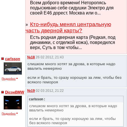
Всем доброго времени! Неторопясь
подыскиваю себе сидушки Электро для
своей Е46 дорест. Москва или о...
Кто-нибудь менял центральную
часть дверной карты?
Есть родная дверная карта (Редкая, под
динамики, с отделкой кожа), повредился
верх, Суть в том чтобы...
№18
26 02 2012, 21:43
сarlsson
слишком много хотят за дрова, в которые надо
ввалить немеряно
если и брать, то сразу хорошую за лям, чтобы без
Подробно
всякого гемороя
№19
02 03 2012, 21:22
DicoeBMW
сarlsson :
слишком много хотят за дрова, в которые надо
ввалить немеряно
Подробно
если и брать, то сразу хорошую за лям, чтобы
без всякого гемороя