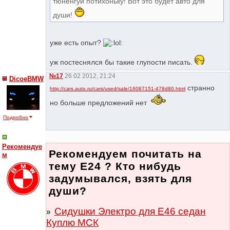
тюненгуй потихоньку! Вот это будет авто для
души!
уже есть опыт?
уж постеснялся бы такие глупости писать.
№17
26 02 2012, 21:24
DicoeBMW
странно
http://cars.auto.ru/cars/used/sale/16087151-478d80.html
но больше предложений нет
Подробно
Рекомендуе
Рекомендуем почитать на
м
тему Е24 ? Кто нибудь
задумывался, взять для
души?
Сидушки Электро для Е46 седан
Куплю МСК