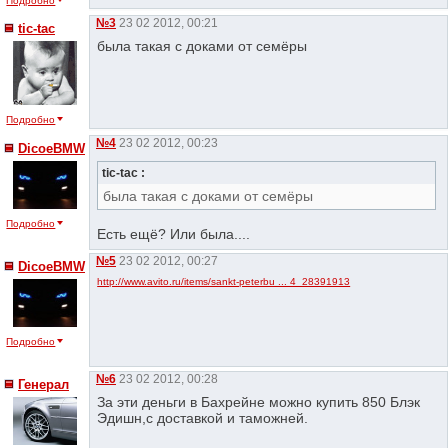
Подробно
№3
23 02 2012, 00:21
tic-tac
была такая с доками от семёры
Подробно
№4
23 02 2012, 00:23
DicoeBMW
tic-tac :
была такая с доками от семёры
Подробно
Есть ещё? Или была....
№5
23 02 2012, 00:27
DicoeBMW
http://www.avito.ru/items/sankt-peterbu ... 4_28391913
Подробно
№6
23 02 2012, 00:28
Генерал
За эти деньги в Бахрейне можно купить 850 Блэк
Эдишн,с доставкой и таможней.