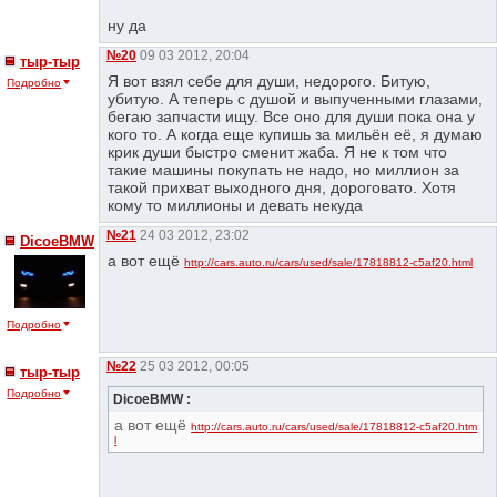
ну да
№20
09 03 2012, 20:04
тыр-тыр
Я вот взял себе для души, недорого. Битую,
Подробно
убитую. А теперь с душой и выпученными глазами,
бегаю запчасти ищу. Все оно для души пока она у
кого то. А когда еще купишь за мильён её, я думаю
крик души быстро сменит жаба. Я не к том что
такие машины покупать не надо, но миллион за
такой прихват выходного дня, дороговато. Хотя
кому то миллионы и девать некуда
№21
24 03 2012, 23:02
DicoeBMW
а вот ещё
http://cars.auto.ru/cars/used/sale/17818812-c5af20.html
Подробно
№22
25 03 2012, 00:05
тыр-тыр
Подробно
DicoeBMW :
а вот ещё
http://cars.auto.ru/cars/used/sale/17818812-c5af20.htm
l