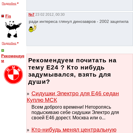
Подробно
№7
23 02 2012, 00:30
Fis
ради интереса глянул динозавров - 2002 зацепила
Подробно
Рекомендуе
Рекомендуем почитать на
м
тему Е24 ? Кто нибудь
задумывался, взять для
души?
Сидушки Электро для Е46 седан
Куплю МСК
Всем доброго времени! Неторопясь
подыскиваю себе сидушки Электро для
своей Е46 дорест. Москва или о...
Кто-нибудь менял центральную