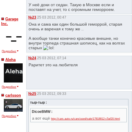
У неё доки от седан. Такую в Москве если и
поставят на учет, то с огромным геморроем.
№23
25 03 2012, 00:47
Garage
Inc.
Она и сама как один большой геморрой, старая
очень и вареная к тому же ..
А вообще тачки конечно красивые внешне, но
внутри торпеда страшная шописец, как на волгах
старых
Подробно
№24
25 03 2012, 07:14
Aleha
Раритет это на любителя
Подробно
№25
25 03 2012, 09:33
сarlsson
тыр-тыр :
DicoeBMW :
Подробно
а вот ещё
http://cars.auto.ru/cars/used/sale/17818812-c5af20.html