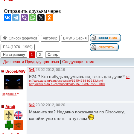
Отправить друзьям через
Список форумов
Автомир
BMW 6 Серия
E24 (1976 - 1989)
На страницу
1
2
След.
Для печати
Предыдущая тема
|
Следующая тема
№1
23 02 2012, 00:19
DicoeBMW
Е24 ? Кто нибудь задумывался, взять для души?
htt
p://cars.auto.ru/cars/used/sale/16454788-b9633.html
http://cars.auto.ru/cars/used/sale/15700397-dfc20.html
Подробно
№2
23 02 2012, 00:20
Airatt
Мамонта же? Недавно показывали по Discovery,
копейки уже стоят... а тут лям