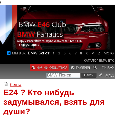
/
BMW
E46
Club
BMW
Fanatics
Форум Российского клуба любителей БМВ Е46
- БМВ Фанатикс
МЫ В ВК
BMW Series:
1
3
5
6
7
8
X
M
Z
MOTO
КАТАЛОГ BMW ETK
НАЧНИ ОБЩАТЬСЯ
ГАЛЕРЕЯ
FAQ
ВХОД
Лента
Е24 ? Кто нибудь
задумывался, взять для
души?