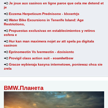
Je joue aux casinos en ligne parce que cela me detend et
je
Eczema Herpeticum Prednisone - klxxertrjs
Water Bike Excursions in Tenerife Island: Age
Restrictions,
Propuestas exclusivas en establecimientos y retiros
esfera e
Hur kan man maximera nojet av att spela pa digitala
casinon
Eprinomectin Vs Ivermectin - dzxisicntc
Provigil class action suit - eoamlwtbsw
Gracze wybieraja kasyna internetowe, poniewaz chca sie
zrela
BMW.Планета