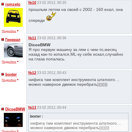
№10
23 02 2012, 00:35
romzeto
прошлым летом на своей с 2002 - 160 ехал, она
спереди
Подробно
№11
23 02 2012, 00:36
Генерал
DicoeBMW
Я про первую машину за лям с чем-то,месяц
назад как-то копался,ML-ку себе искал,случайно
на глаза попалась.
Подробно
№12
23 02 2012, 00:43
boxter
нифига там комплект инструмента штатного....
Подробно
можно наверное движок перебрать)))))))
№13
23 02 2012, 00:44
DicoeBMW
boxter :
нифига там комплект инструмента штатного....
можно наверное движок перебрать)))))))
Подробно