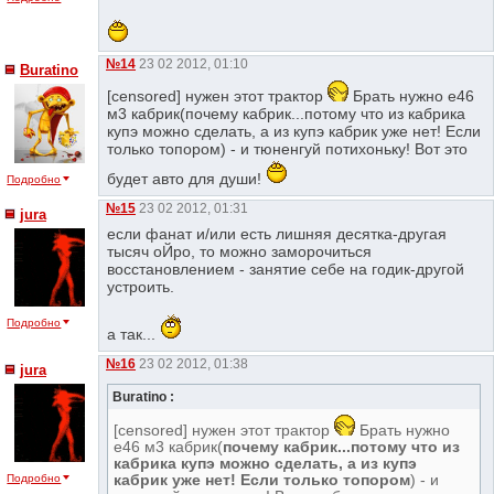
№14
23 02 2012, 01:10
Buratino
[censored] нужен этот трактор
Брать нужно е46
м3 кабрик(почему кабрик...потому что из кабрика
купэ можно сделать, а из купэ кабрик уже нет! Если
только топором) - и тюненгуй потихоньку! Вот это
будет авто для души!
Подробно
№15
23 02 2012, 01:31
jura
если фанат и/или есть лишняя десятка-другая
тысяч оЙро, то можно заморочиться
восстановлением - занятие себе на годик-другой
устроить.
Подробно
а так...
№16
23 02 2012, 01:38
jura
Buratino :
[censored] нужен этот трактор
Брать нужно
е46 м3 кабрик(
почему кабрик...потому что из
кабрика купэ можно сделать, а из купэ
кабрик уже нет! Если только топором
) - и
Подробно