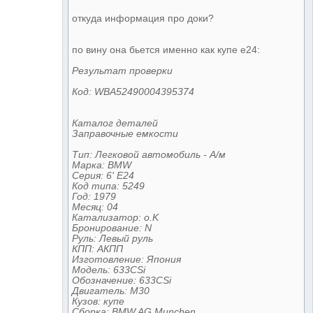
откуда информация про доки?
по вину она бьется именно как купе е24:
Результат проверки
Код: WBA52490004395374
Каталог деталей
Заправочные емкости
Тип: Легковой автомобиль - А/м
Марка: BMW
Серия: 6' E24
Код типа: 5249
Год: 1979
Месяц: 04
Катализатор: o.K
Бронирование: N
Руль: Левый руль
КПП: АКПП
Изготовление: Япония
Модель: 633CSi
Обозначение: 633CSi
Двигатель: M30
Кузов: купе
Сборка: BMW AG Munchen