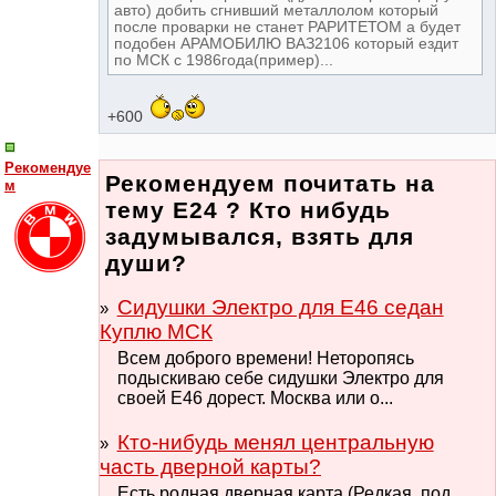
авто) добить сгнивший металлолом который
после проварки не станет РАРИТЕТОМ а будет
подобен АРАМОБИЛЮ ВАЗ2106 который ездит
по МСК с 1986года(пример)...
+600
Рекомендуе
Рекомендуем почитать на
м
тему Е24 ? Кто нибудь
задумывался, взять для
души?
Сидушки Электро для Е46 седан
Куплю МСК
Всем доброго времени! Неторопясь
подыскиваю себе сидушки Электро для
своей Е46 дорест. Москва или о...
Кто-нибудь менял центральную
часть дверной карты?
Есть родная дверная карта (Редкая, под