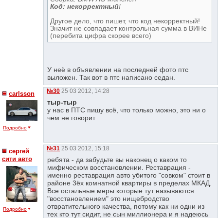
Код: некорректный
!
Другое дело, что пишет, что код некорректный!
Значит не совпадает контрольная сумма в ВИНе
(перебита цифра скорее всего)
У неё в объявлении на последней фото птс
выложен. Так вот в птс написано седан.
№30
25 03 2012, 14:28
сarlsson
тыр-тыр
у нас в ПТС пишу всё, что только можно, это ни о
чем не говорит
Подробно
№31
25 03 2012, 15:18
сергей
сити авто
ребята - да забудьте вы наконец о каком то
мифическом восстановлении. Реставрация -
именно реставрация авто убитого "совком" стоит в
районе 3ёх комнатной квартиры в пределах МКАД.
Все остальные меры которые тут называются
"восстановлением" это нищебродство
отвратительного качества, потому как ни одни из
Подробно
тех кто тут сидит, не сын миллионера и я надеюсь