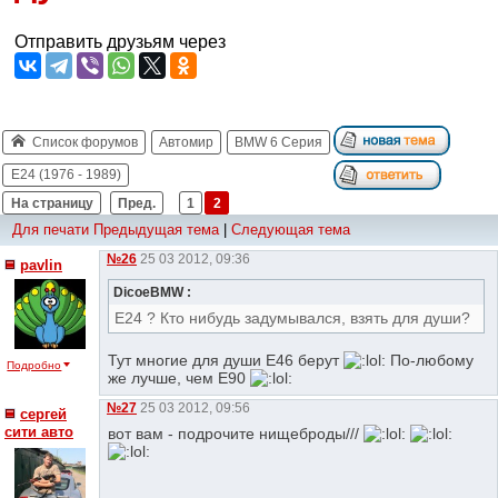
Отправить друзьям через
Список форумов
Автомир
BMW 6 Серия
E24 (1976 - 1989)
На страницу
Пред.
1
2
Для печати
Предыдущая тема
|
Следующая тема
№26
25 03 2012, 09:36
pavlin
DicoeBMW :
Е24 ? Кто нибудь задумывался, взять для души?
Тут многие для души Е46 берут
По-любому
Подробно
же лучше, чем E90
№27
25 03 2012, 09:56
сергей
сити авто
вот вам - подрочите нищеброды///