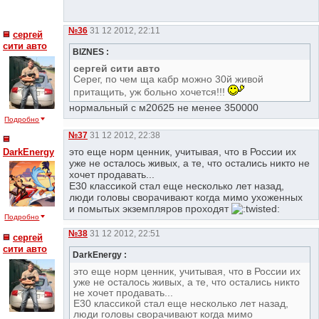
№36
31 12 2012, 22:11
сергей
сити авто
BIZNES :
сергей сити авто
Серег, по чем ща кабр можно 30й живой
притащить, уж больно хочется!!!
нормальный с м20б25 не менее 350000
Подробно
№37
31 12 2012, 22:38
это еще норм ценник, учитывая, что в России их
DarkEnergy
уже не осталось живых, а те, что остались никто не
хочет продавать...
Е30 классикой стал еще несколько лет назад,
люди головы сворачивают когда мимо ухоженных
и помытых экземпляров проходят
Подробно
№38
31 12 2012, 22:51
сергей
сити авто
DarkEnergy :
это еще норм ценник, учитывая, что в России их
уже не осталось живых, а те, что остались никто
не хочет продавать...
Е30 классикой стал еще несколько лет назад,
люди головы сворачивают когда мимо