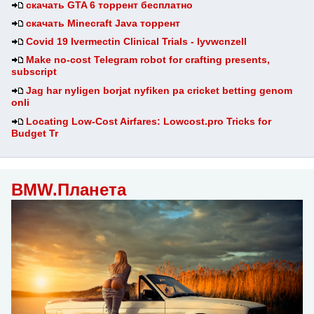
скачать GTA 6 торрент бесплатно
скачать Minecraft Java торрент
Covid 19 Ivermectin Clinical Trials - lyvwcnzell
Make no-cost Telegram robot for crafting presents,
subscript
Jag har nyligen borjat nyfiken pa cricket betting genom
onli
Locating Low-Cost Airfares: Lowcost.pro Tricks for
Budget Tr
BMW.Планета