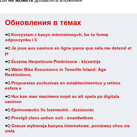
Вы
не можете
добавлять вложения
Обновления в темах
Korzystam z kasyn internetowych, bo to forma
odpoczynku i li
Je joue aux casinos en ligne parce que cela me detend et
je
Eczema Herpeticum Prednisone - klxxertrjs
Water Bike Excursions in Tenerife Island: Age
Restrictions,
Propuestas exclusivas en establecimientos y retiros
esfera e
Hur kan man maximera nojet av att spela pa digitala
casinon
Eprinomectin Vs Ivermectin - dzxisicntc
Provigil class action suit - eoamlwtbsw
Gracze wybieraja kasyna internetowe, poniewaz chca sie
zrela