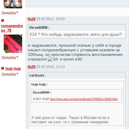
Подробно
№28
25 03 2012, 10:20
romanandre
DicoeBMW :
ev_78
Е24 ? Кто нибудь задумывался, взять для души?
я задумывался, прошлой осенью у себя в городе
нашел полуразобранную с уставшим кузовом за
100тыщ, но просчитав стормость восстановления,
Подробно
отказался
и купил е30
№29
25 03 2012, 14:13
тыр-тыр
Подробно
сarlsson :
тыр-тыр :
DicoeBMW :
а вот ещё
http://cars.auto.ru/cars/used/sale/17818812-c5af20.html
У неё доки от седан. Такую в Москве если и
поставят на учет, то с огромным геморроем.