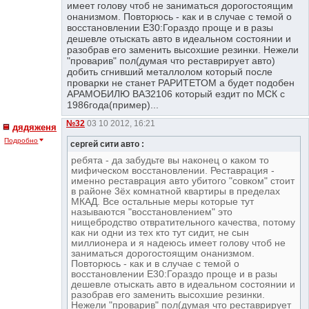
имеет голову чтоб не заниматься дорогостоящим
онанизмом. Повторюсь - как и в случае с темой о
восстановлении Е30:Гораздо проще и в разы
дешевле отыскать авто в идеальном состоянии и
разобрав его заменить высохшие резинки. Нежели
"проварив" пол(думая что реставрирует авто)
добить сгнивший металлолом который после
проварки не станет РАРИТЕТОМ а будет подобен
АРАМОБИЛЮ ВАЗ2106 который ездит по МСК с
1986года(пример)...
№32
03 10 2012, 16:21
дядяженя
Подробно
сергей сити авто :
ребята - да забудьте вы наконец о каком то
мифическом восстановлении. Реставрация -
именно реставрация авто убитого "совком" стоит
в районе 3ёх комнатной квартиры в пределах
МКАД. Все остальные меры которые тут
называются "восстановлением" это
нищебродство отвратительного качества, потому
как ни одни из тех кто тут сидит, не сын
миллионера и я надеюсь имеет голову чтоб не
заниматься дорогостоящим онанизмом.
Повторюсь - как и в случае с темой о
восстановлении Е30:Гораздо проще и в разы
дешевле отыскать авто в идеальном состоянии и
разобрав его заменить высохшие резинки.
Нежели "проварив" пол(думая что реставрирует