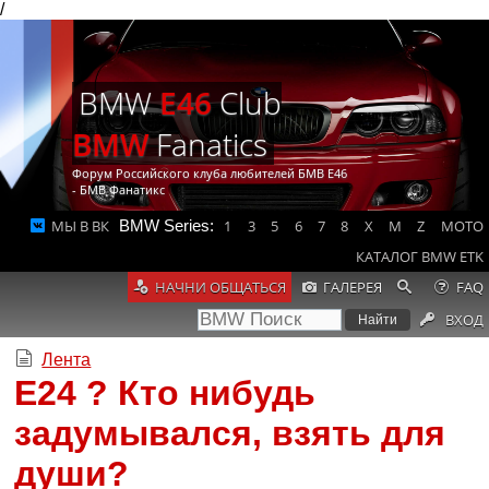
/
BMW
E46
Club
BMW
Fanatics
Форум Российского клуба любителей БМВ Е46
- БМВ Фанатикс
МЫ В ВК
BMW Series:
1
3
5
6
7
8
X
M
Z
MOTO
КАТАЛОГ BMW ETK
НАЧНИ ОБЩАТЬСЯ
ГАЛЕРЕЯ
FAQ
ВХОД
Лента
Е24 ? Кто нибудь
задумывался, взять для
души?