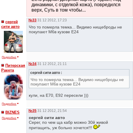
динамики, с отделкой кожа), повредился
верх, Суть в том чтобы...
№33
31 12 2012, 17:23
сергей
сити авто
Что то померла темка... Видимо нищеброды не
покупают М6в кузове Е24
Подробно
№34
31 12 2012, 21:11
Питерская
Ракета
сергей сити авто :
Что то померла темка... Видимо нищеброды не
покупают М6в кузове Е24
кули, на Е70, Е92 пересели )))
Подробно
№35
31 12 2012, 21:54
BIZNES
сергей сити авто
Подробно
Серег, по чем ща кабр можно 30й живой
притащить, уж больно хочется!!!