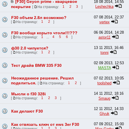
[F30] Geyon prime - кварцевое
18 08 2014, 14:55
Leshechka
покрытие
[
На страницу:
1
2
3
]
07 08 2014, 22:37
F30 объем 2.8л возможно?
vertex
[
На страницу:
1
2
]
06 06 2014, 14:28
F30 вообще корыто чтоли!!!???
astor11
[
На страницу:
1
...
4
5
6
]
13 11 2013, 16:46
ф30 2.0 чипуется?
tonni
[
На страницу:
1
2
]
02 09 2013, 12:53
Тест драйв BMW 335 F30
MASTA
Неожиданное решение. Решил
07 02 2013, 10:05
поделиться.
toolshed
[
На страницу:
1
2
]
14 11 2012, 18:16
Мысли о f30 328i
Smaug
[
На страницу:
1
2
3
]
12 11 2012, 14:33
Как делают F30
Glyuk
07 09 2012, 15:00
Как отвязать ключ от ews 3er F30
Max-Gorky
[
На страницу:
1
2
3
]