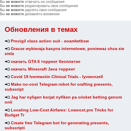
Вы
не можете
отвечать на сообщения
Вы
не можете
редактировать свои сообщения
Вы
не можете
удалять свои сообщения
Вы
не можете
добавлять вложения
Обновления в темах
Provigil class action suit - eoamlwtbsw
Gracze wybieraja kasyna internetowe, poniewaz chca sie
zrela
скачать GTA 6 торрент бесплатно
скачать Minecraft Java торрент
Covid 19 Ivermectin Clinical Trials - lyvwcnzell
Make no-cost Telegram robot for crafting presents,
subscript
Jag har nyligen borjat nyfiken pa cricket betting genom
onli
Locating Low-Cost Airfares: Lowcost.pro Tricks for
Budget Tr
Create free Telegram bot for generating presents,
subscripti