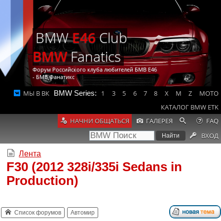
BMW
E46
Club
BMW
Fanatics
Форум Российского клуба любителей БМВ Е46
- БМВ Фанатикс
МЫ В ВК
BMW Series:
1
3
5
6
7
8
X
M
Z
MOTO
КАТАЛОГ BMW ETK
НАЧНИ ОБЩАТЬСЯ
ГАЛЕРЕЯ
FAQ
ВХОД
Лента
F30 (2012 328i/335i Sedans in
Production)
Список форумов
Автомир