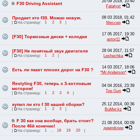
20 09 2018, 10:40
F30 Driving Assistant
Fatalyst
08 03 2018, 01:42
Продает кто f30. Можно новую.
Мессер
[
На страницу:
1
2
3
]
17 05 2017, 19:30
[F30] Тормозные диски + колодки
astor11
28 04 2017, 11:57
[F30] Не понятный звук двигателя
Leshechka
[
На страницу:
1
2
]
14 03 2017, 18:06
Есть ли пакет плохих дорог на F30 ?
*Mr.Anderson*
Restyling F30, теперь с 3-котловым
04 04 2016, 23:39
мотором!
Top Gun
[
На страницу:
1
2
3
4
]
25 12 2014, 00:36
купил ли кто f 30 нашей сборки?
BuMer.kz
[
На страницу:
1
2
3
]
F 30 как она вообще, брать стоит?
21 08 2014, 00:09
После 46й конечно!
демпфлер
[
На страницу:
1
...
18
19
20
]