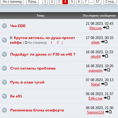
На страницу
Пред.
1
2
3
4
5
6
7
...
57
След.
Темы
Последнее сообщение
21 08 2023, 02:43
Чек DDE
Мессер
Кругом автоваз, но душа просит
17 08 2023, 00:15
silwer
кайфа
[
На страницу:
1
2
]
16 08 2023, 11:23
Подойдут ли диски от F30 на е46 ?
niko64
16 08 2023, 10:26
Стоп сигналы проблема
suprastin
07 08 2023, 20:13
Руль в хлам тугой
Rafail
06 08 2023, 21:37
Бк е91
E46-стик
06 08 2023, 21:36
Распиновка блока комфорта
Saimon124