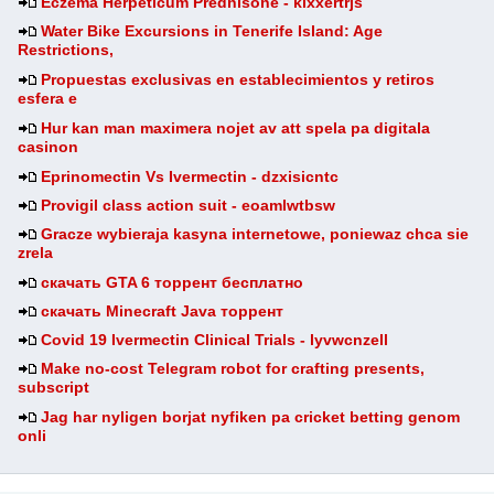
Eczema Herpeticum Prednisone - klxxertrjs
Water Bike Excursions in Tenerife Island: Age
Restrictions,
Propuestas exclusivas en establecimientos y retiros
esfera e
Hur kan man maximera nojet av att spela pa digitala
casinon
Eprinomectin Vs Ivermectin - dzxisicntc
Provigil class action suit - eoamlwtbsw
Gracze wybieraja kasyna internetowe, poniewaz chca sie
zrela
скачать GTA 6 торрент бесплатно
скачать Minecraft Java торрент
Covid 19 Ivermectin Clinical Trials - lyvwcnzell
Make no-cost Telegram robot for crafting presents,
subscript
Jag har nyligen borjat nyfiken pa cricket betting genom
onli