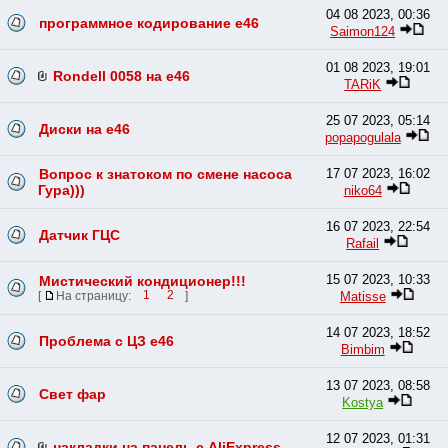
04 08 2023, 00:36
программное кодирование е46
Saimon124
01 08 2023, 19:01
Rondell 0058 на e46
TARiK
25 07 2023, 05:14
Диски на e46
popapogulala
Вопрос к знатоком по смене насоса
17 07 2023, 16:02
Гура)))
niko64
16 07 2023, 22:54
Датчик ГЦС
Rafail
15 07 2023, 10:33
Мистический кондиционер!!!
Matisse
[
На страницу:
1
2
]
14 07 2023, 18:52
Проблема с ЦЗ е46
Bimbim
13 07 2023, 08:58
Свет фар
Kostya
12 07 2023, 01:31
накладки на панель с AliExpress