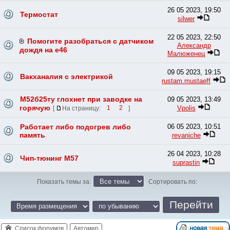
26 05 2023, 19:50
Термостат
silwer
22 05 2023, 22:50
Помогите разобраться с датчиком
Александр
дождя на е46
Малюженец
09 05 2023, 19:15
Вакханалия с электрикой
rustam.mustaeff
M52б25ту глохнет при заводке на
09 05 2023, 13:49
горячую
Vpolis
[
На страницу:
1
2
]
Работает либо подогрев либо
06 05 2023, 10:51
память
revaniche
26 04 2023, 10:28
Чип-тюнинг М57
suprastin
Показать темы за:
Сортировать по:
Список форумов
Автомир