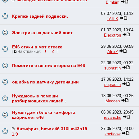
Bimbim
07 07 2023, 13:12
Крепеж задней подвески.
TARiK
01 07 2023, 19:04
Электрика на дальний свет
Elecctron
29 06 2023, 09:59
Е46 стуки в мот отсеке.
AlexZ
[
На страницу:
1
2
]
22 06 2023, 09:32
Помогите с вентилятором на Е46
suprastin
17 06 2023, 14:12
ошибка по датчику детонации
suprastin
Нуждаюсь в помощи
13 06 2023, 00:26
разбирающихся людей .
Мессер
Нужен дамп блока комфорта
06 06 2023, 20:45
кабриолет е46
revaniche
Антифриз, bmw e46 316i m43b19
27 05 2023, 23:00
kocticow
1.9