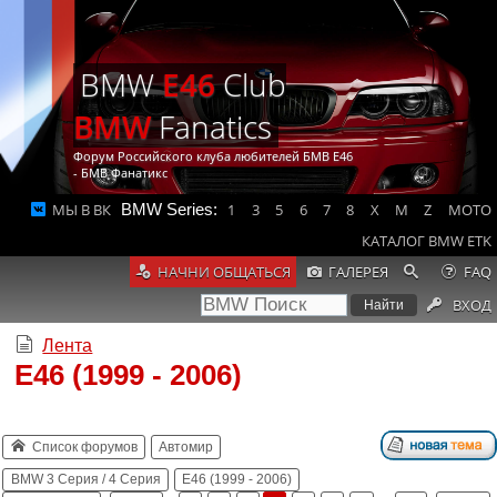
BMW
E46
Club
BMW
Fanatics
Форум Российского клуба любителей БМВ Е46
- БМВ Фанатикс
МЫ В ВК
BMW Series:
1
3
5
6
7
8
X
M
Z
MOTO
КАТАЛОГ BMW ETK
НАЧНИ ОБЩАТЬСЯ
ГАЛЕРЕЯ
FAQ
ВХОД
Лента
E46 (1999 - 2006)
Список форумов
Автомир
BMW 3 Серия / 4 Серия
E46 (1999 - 2006)