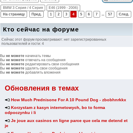
BMW 3 Серия / 4 Серия
E46 (1999 - 2006)
На страницу
Пред.
1
2
3
4
5
6
7
...
57
След.
Кто сейчас на форуме
Сейчас этот форум просматривают: нет зарегистрированных
пользователей и гости: 4
Вы
не можете
начинать темы
Вы
не можете
отвечать на сообщения
Вы
не можете
редактировать свои сообщения
Вы
не можете
удалять свои сообщения
Вы
не можете
добавлять вложения
Обновления в темах
How Much Prednisone For A 10 Pound Dog - zbobhnrkkx
Korzystam z kasyn internetowych, bo to forma
odpoczynku i li
Je joue aux casinos en ligne parce que cela me detend et
je