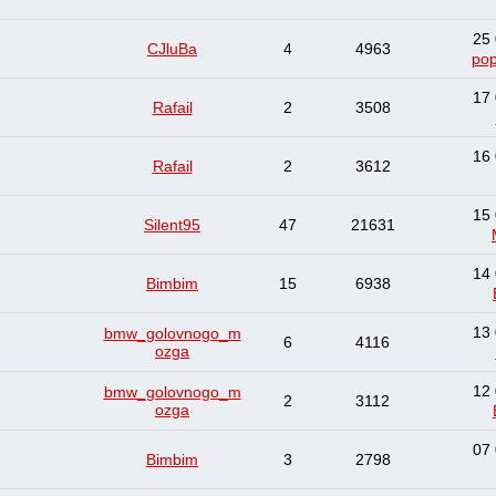
25 
CJluBa
4
4963
pop
17 
Rafail
2
3508
16 
Rafail
2
3612
15 
Silent95
47
21631
14 
Bimbim
15
6938
13 
bmw_golovnogo_m
6
4116
ozga
12 
bmw_golovnogo_m
2
3112
ozga
07 
Bimbim
3
2798