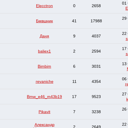
01 
Elecctron
0
2658
E
29 
Бмвшник
41
17988
22 
Даня
9
4037
s
17 
baliex1
2
2594
s
13 
Bimbim
6
3031
06 
revaniche
11
4354
r
27 
Bmw_e46_m43b19
17
9523
26 
Pikavit
7
3238
22 
Александр
2
2649