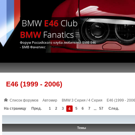
BMW
E46
Club
BMW
Fanatics
Форум Российского клуба любителей БМВ Е46
- БМВ Фанатикс
E46 (1999 - 2006)
Список форумов
Автомир
BMW 3 Серия / 4 Серия
E46 (1999 - 2006
На страницу
Пред.
1
2
3
4
5
6
7
...
57
След.
Темы