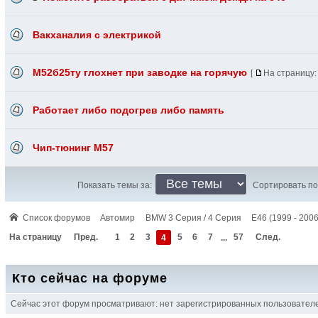
Вакханалия с электрикой
M52б25ту глохнет при заводке на горячую
[
На страницу
Работает либо подогрев либо память
Чип-тюнинг М57
Показать темы за:
Сортировать по
Список форумов
Автомир
BMW 3 Серия / 4 Серия
E46 (1999 - 2006
На страницу
Пред.
1
2
3
4
5
6
7
...
57
След.
Кто сейчас на форуме
Сейчас этот форум просматривают: нет зарегистрированных пользователей