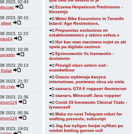
que cela me detend et je
08 2023, 02:43
Eczema Herpeticum Prednisone -
Мессер
klxxertrjs
08 2023, 00:15
Water Bike Excursions in Tenerife
silwer
Island: Age Restrictions,
Propuestas exclusivas en
08 2023, 11:23
establecimientos y retiros esfera e
niko64
Hur kan man maximera nojet av att
spela pa digitala casinon
08 2023, 10:26
Eprinomectin Vs Ivermectin -
uprastin
dzxisicntc
08 2023, 20:13
Provigil class action suit -
eoamlwtbsw
Rafail
Gracze wybieraja kasyna
08 2023, 21:37
internetowe, poniewaz chca sie zrela
46-стик
скачать GTA 6 торрент бесплатно
скачать Minecraft Java торрент
08 2023, 21:36
aimon124
Covid 19 Ivermectin Clinical Trials -
lyvwcnzell
08 2023, 00:36
Make no-cost Telegram robot for
aimon124
crafting presents, subscript
Jag har nyligen borjat nyfiken pa
08 2023, 19:01
cricket betting genom onli
TARiK