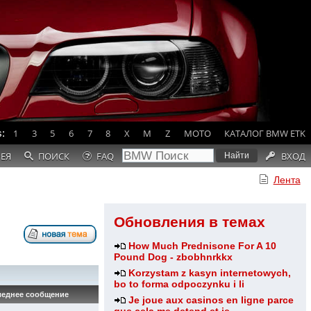
:
1
3
5
6
7
8
X
M
Z
MOTO
КАТАЛОГ BMW ETK
РЕЯ
ПОИСК
FAQ
ВХОД
Лента
Обновления в темах
How Much Prednisone For A 10
Pound Dog - zbobhnrkkx
Korzystam z kasyn internetowych,
bo to forma odpoczynku i li
еднее сообщение
Je joue aux casinos en ligne parce