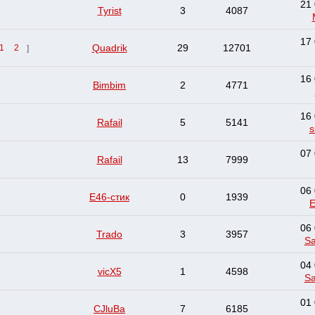
21 
Tyrist
3
4087
17 
Quadrik
29
12701
1
2
]
16 
Bimbim
2
4771
16 
Rafail
5
5141
s
07 
Rafail
13
7999
06 
E46-стик
0
1939
E
06 
Trado
3
3957
S
04 
vicX5
1
4598
S
01 
CJluBa
7
6185