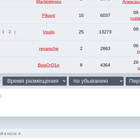
Малюженец
Алекса
09 
Pikavit
15
6037
rust
09 
Vpolis
25
13273
:
1
2
]
06 
revaniche
2
2863
r
26 
BowOrD1e
8
4364
s
:
)
 и гости: 4