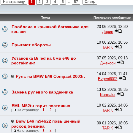
На страницу
1
2
3
4
5
...
57
След.
Темы
Последнее сообщение
Пооблеиа с крышкой багажника для
20 06 2026, 12:30
крыши
Дорин
10 06 2026, 10:56
Прыгают обороты
TARiK
Установка Bi led на бмв е46 до
07 05 2026, 09:13
рестайлинг
Джексон
14 04 2026, 11:41
Руль на BMW E46 Compact 2003г.
Evgen6002
13 02 2026, 18:35
Замена рулевого карданчика
Barmalei
10 02 2026, 14:05
EML M52tu горит постоянно
TARiK
[
На страницу:
1
2
]
Bmw E46 m54b22 повышенный
09 01 2026, 18:05
расход бензина
TARiK
[
На страницу:
1
2
]