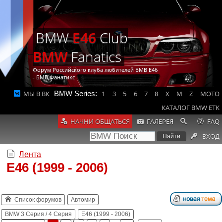
BMW
E46
Club
BMW
Fanatics
Форум Российского клуба любителей БМВ Е46
- БМВ Фанатикс
МЫ В ВК
BMW Series:
1
3
5
6
7
8
X
M
Z
MOTO
КАТАЛОГ BMW ETK
НАЧНИ ОБЩАТЬСЯ
ГАЛЕРЕЯ
FAQ
ВХОД
Лента
E46 (1999 - 2006)
Список форумов
Автомир
BMW 3 Серия / 4 Серия
E46 (1999 - 2006)