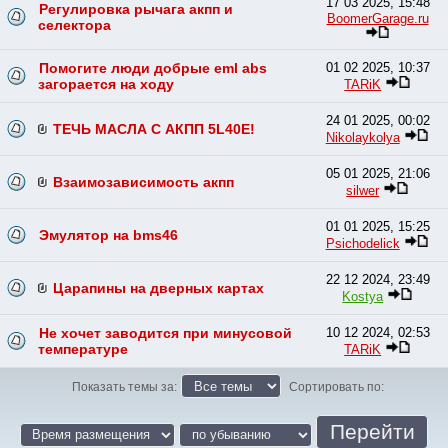
17 03 2025, 15:48
Регулировка рычага акпп и
BoomerGarage.ru
селектора
Помогите люди добрые eml abs
01 02 2025, 10:37
загорается на ходу
TARiK
24 01 2025, 00:02
ТЕЧЬ МАСЛА С АКПП 5L40E!
Nikolaykolya
05 01 2025, 21:06
Взаимозависимость акпп
silwer
01 01 2025, 15:25
Эмулятор на bms46
Psichodelick
22 12 2024, 23:49
Царапины на дверных картах
Kostya
Не хочет заводится при минусовой
10 12 2024, 02:53
температуре
TARiK
Показать темы за:
Сортировать по: