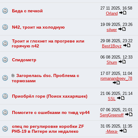
27 11 2025, 16:58
Беда с печкой
Orland
19 09 2025, 23:26
N42, троит на холодную
silwer
Троит и глохнет на прогреве или
29 08 2025, 23:22
горячую n42
Best1Boyz
06 08 2025, 12:33
Спидометр
Shum
17 07 2025, 11:04
Загорелась dsc. Проблема с
romanandreev_78
тормозами
21 06 2025, 21:14
Приобрёл горе (Поиск хахаряшек)
SSL
07 06 2025, 21:01
Помогите с ошибками по тнвд vp44
SergGreenoff
спец по регулировке коробки ZF
31 05 2025, 11:35
PH5-19 в Питере или недалеко
-Миха-