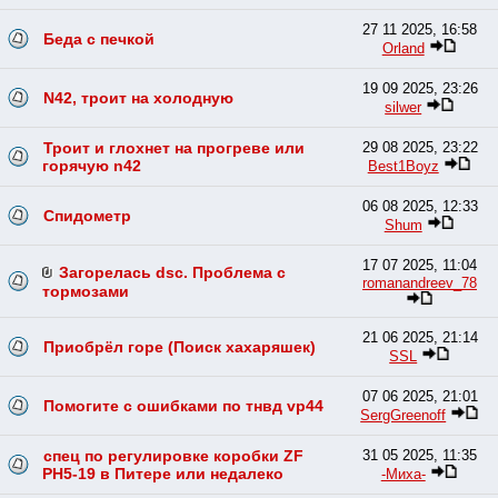
27 11 2025, 16:58
Беда с печкой
Orland
19 09 2025, 23:26
N42, троит на холодную
silwer
Троит и глохнет на прогреве или
29 08 2025, 23:22
горячую n42
Best1Boyz
06 08 2025, 12:33
Спидометр
Shum
17 07 2025, 11:04
Загорелась dsc. Проблема с
romanandreev_78
тормозами
21 06 2025, 21:14
Приобрёл горе (Поиск хахаряшек)
SSL
07 06 2025, 21:01
Помогите с ошибками по тнвд vp44
SergGreenoff
спец по регулировке коробки ZF
31 05 2025, 11:35
PH5-19 в Питере или недалеко
-Миха-