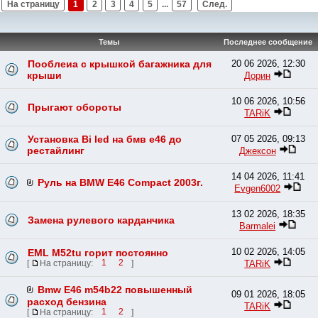
На страницу
1
2
3
4
5
...
57
След.
Темы
Последнее сообщение
Пооблеиа с крышкой багажника для
20 06 2026, 12:30
крыши
Дорин
10 06 2026, 10:56
Прыгают обороты
TARiK
Установка Bi led на бмв е46 до
07 05 2026, 09:13
рестайлинг
Джексон
14 04 2026, 11:41
Руль на BMW E46 Compact 2003г.
Evgen6002
13 02 2026, 18:35
Замена рулевого карданчика
Barmalei
10 02 2026, 14:05
EML M52tu горит постоянно
TARiK
[
На страницу:
1
2
]
Bmw E46 m54b22 повышенный
09 01 2026, 18:05
расход бензина
TARiK
[
На страницу:
1
2
]