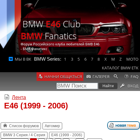
BMW
E46
Club
BMW
Fanatics
Форум Российского клуба любителей БМВ Е46
- БМВ Фанатикс
МЫ В ВК
BMW Series:
1
3
5
6
7
8
X
M
Z
MOTO
КАТАЛОГ BMW ETK
НАЧНИ ОБЩАТЬСЯ
ГАЛЕРЕЯ
FAQ
ВХОД
Лента
E46 (1999 - 2006)
Список форумов
Автомир
BMW 3 Серия / 4 Серия
E46 (1999 - 2006)