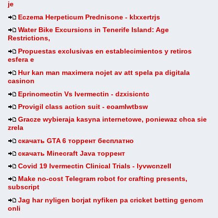
je
Eczema Herpeticum Prednisone - klxxertrjs
Water Bike Excursions in Tenerife Island: Age
Restrictions,
Propuestas exclusivas en establecimientos y retiros
esfera e
Hur kan man maximera nojet av att spela pa digitala
casinon
Eprinomectin Vs Ivermectin - dzxisicntc
Provigil class action suit - eoamlwtbsw
Gracze wybieraja kasyna internetowe, poniewaz chca sie
zrela
скачать GTA 6 торрент бесплатно
скачать Minecraft Java торрент
Covid 19 Ivermectin Clinical Trials - lyvwcnzell
Make no-cost Telegram robot for crafting presents,
subscript
Jag har nyligen borjat nyfiken pa cricket betting genom
onli