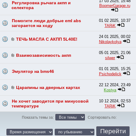
17 03 2025, 15:48
Регулировка рычага акпп и
BoomerGarage.ru
селектора
Помогите люди добрые eml abs
01 02 2025, 10:37
загорается на ходу
TARiK
24 01 2025, 00:02
ТЕЧЬ МАСЛА С АКПП 5L40E!
Nikolaykolya
05 01 2025, 21:06
Взаимозависимость акпп
silwer
01 01 2025, 15:25
Эмулятор на bms46
Psichodelick
22 12 2024, 23:49
Царапины на дверных картах
Kostya
Не хочет заводится при минусовой
10 12 2024, 02:53
температуре
TARiK
Показать темы за:
Сортировать по: