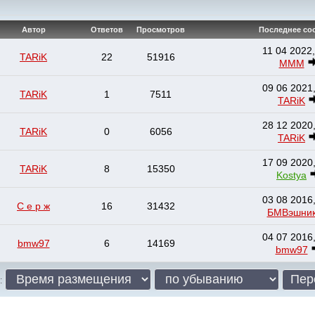
Автор
Ответов
Просмотров
Последнее со
11 04 2022,
TARiK
22
51916
МММ
09 06 2021,
TARiK
1
7511
TARiK
28 12 2020,
TARiK
0
6056
TARiK
17 09 2020,
TARiK
8
15350
Kostya
03 08 2016,
С е р ж
16
31432
БМВэшни
04 07 2016,
bmw97
6
14169
bmw97
: