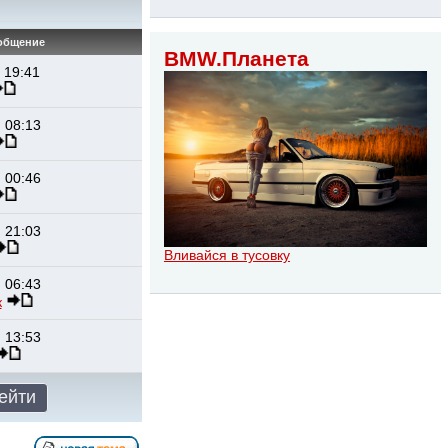
общение
BMW.Планета
 19:41
 08:13
 00:46
 21:03
Вливайся в тусовку
 06:43
к
 13:53