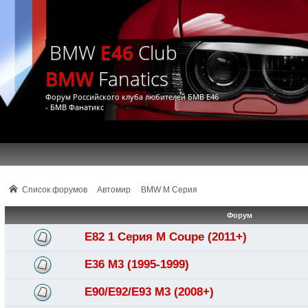
BMW
E46
Club
BMW
Fanatics
Форум Российского клуба любителей БМВ Е46
- БМВ Фанатикс
Список форумов
Автомир
BMW M Серия
Форум
E82 1 Серия M Coupe (2011+)
E36 M3 (1995-1999)
E90/E92/E93 M3 (2008+)