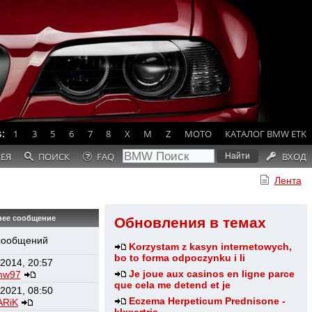
:
1
3
5
6
7
8
X
M
Z
MOTO
КАТАЛОГ BMW ETK
РЕЯ
ПОИСК
FAQ
ВХОД
Лента
нее сообщение
Обновления в темах
сообщений
Korzystam z kasyn internetowych,
bo to forma odpoczynku i li
 2014, 20:57
Je joue aux casinos en ligne parce
mw97
que cela me detend et je
 2021, 08:50
Eczema Herpeticum Prednisone -
ARiK