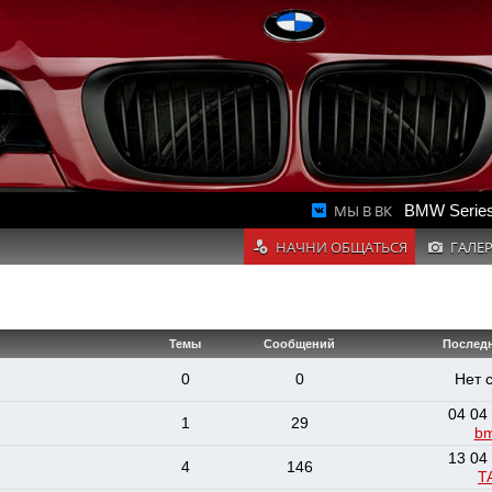
МЫ В ВК
BMW Series
НАЧНИ ОБЩАТЬСЯ
ГАЛЕ
Темы
Сообщений
Послед
0
0
Нет 
04 04
1
29
b
13 04
4
146
T