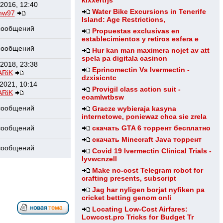
klxxertrjs
 2016, 12:40
Water Bike Excursions in Tenerife
mw97
Island: Age Restrictions,
сообщений
Propuestas exclusivas en
establecimientos y retiros esfera e
сообщений
Hur kan man maximera nojet av att
spela pa digitala casinon
 2018, 23:38
Eprinomectin Vs Ivermectin -
ARiK
dzxisicntc
 2021, 10:14
Provigil class action suit -
ARiK
eoamlwtbsw
сообщений
Gracze wybieraja kasyna
internetowe, poniewaz chca sie zrela
сообщений
скачать GTA 6 торрент бесплатно
скачать Minecraft Java торрент
сообщений
Covid 19 Ivermectin Clinical Trials -
lyvwcnzell
Make no-cost Telegram robot for
crafting presents, subscript
Jag har nyligen borjat nyfiken pa
cricket betting genom onli
Locating Low-Cost Airfares:
Lowcost.pro Tricks for Budget Tr