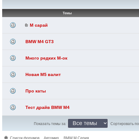
Темы
M сарай
BMW M4 GT3
Много редких М-ок
Новая М5 валит
Про каты
Тест драйв BMW M4
Показать темы за:
Сортировать по
Список форумов
Автомир
BMW M Серия